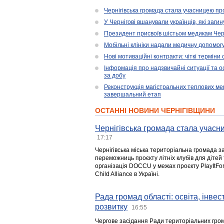
Чернігівська громада стала учасницею проє
У Чернігові вшанували українців, які загин
Президент присвоїв шістьом медикам Чер
Мобільні клініки надали медичну допомог
Нові мотиваційні контракти: чіткі терміни
Інформація про надзвичайні ситуації та ос
за добу
Реконструкція магістральних теплових ме
завершальний етап
ОСТАННІ НОВИНИ ЧЕРНІГІВЩИНИ
Чернігівська громада стала учасни
17:17
Чернігівська міська територіальна громада з
переможниць проєкту літніх клубів для дітей 
організація DOCCU у межах проєкту PlayItFo
Child Alliance в Україні.
Рада громад області: освіта, інве
розвитку
16:55
Чергове засідання Ради територіальних гром