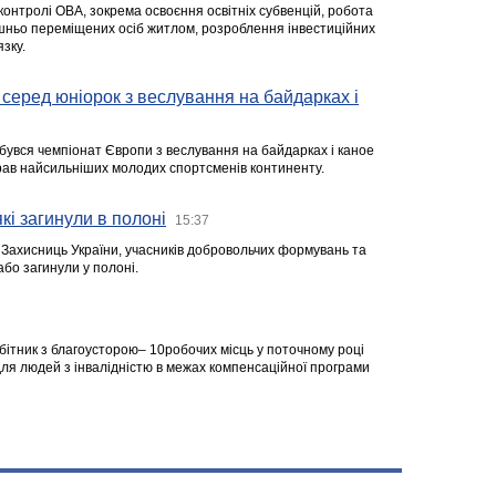
 контролі ОВА, зокрема освоєння освітніх субвенцій, робота
ішньо переміщених осіб житлом, розроблення інвестиційних
зку.
серед юніорок з веслування на байдарках і
ідбувся чемпіонат Європи з веслування на байдарках і каное
ібрав найсильніших молодих спортсменів континенту.
кі загинули в полоні
15:37
а Захисниць України, учасників добровольчих формувань та
 або загинули у полоні.
робітник з благоусторою– 10робочих місць у поточному році
я людей з інвалідністю в межах компенсаційної програми