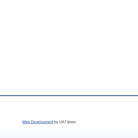
Web Development
by UA7 team