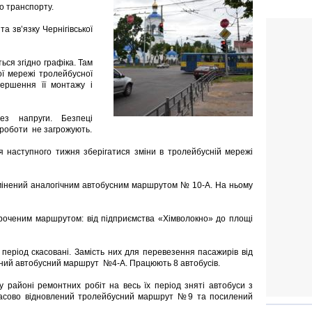
о транспорту.
а зв’язку Чернігівської
ься згідно графіка. Там
ї мережі тролейбусної
вершення її монтажу і
ез напруги. Безпеці
 роботи не загрожують.
я наступного тижня зберігатися зміни в тролейбусній мережі
інений аналогічним автобусним маршрутом № 10-А. На ньому
оченим маршрутом: від підприємства «Хімволокно» до площі
еріод скасовані. Замість них для перевезення пасажирів від
ений автобусний маршрут №4-А. Працюють 8 автобусів.
 районі ремонтних робіт на весь їх період зняті автобуси з
имчасово відновлений тролейбусний маршрут №9 та посилений