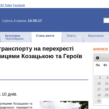
RSS
Twitter
Facebook
14:35:17
Субота, 8 серпня,
Культурна
Стиль життя
Освіта
Відпочинок
Чернігівщина
транспорту на перехресті
АНОНСИ 
лицями Козацькою та Героїв
Пн
Вт
3
4
10
11
17
18
 10 днів.
24
25
31
вулицями Козацькою та
ириденного перекриття