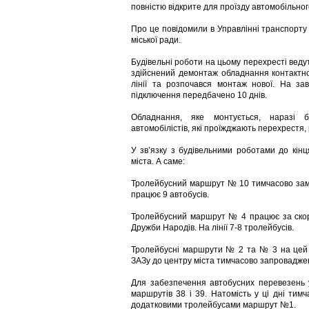
повністю відкрите для проїзду автомобільног
Про це повідомили в Управлінні транспорту т
міської ради.
Будівельні роботи на цьому перехресті ведут
здійснений демонтаж обладнання контактно
лінії та розпочався монтаж нової. На за
підключення передбачено 10 днів.
Обладнання, яке монтується, наразі б
автомобілістів, які проїжджають перехрестя,
У зв’язку з будівельними роботами до кінц
міста. А саме:
Тролейбусний маршрут № 10 тимчасово зам
працює 9 автобусів.
Тролейбусний маршрут № 4 працює за скор
Дружби Народів. На лінії 7-8 тролейбусів.
Тролейбусні маршрути № 2 та № 3 на цей п
ЗАЗу до центру міста тимчасово запровадж
Для забезпечення автобусних перевезень у
маршрутів 38 і 39. Натомість у ці дні т
додатковими тролейбусами маршрут №1.