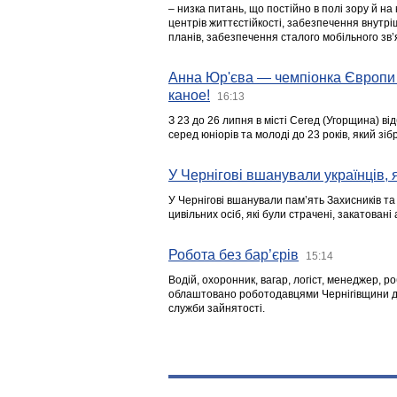
– низка питань, що постійно в полі зору й на
центрів життєстійкості, забезпечення внутр
планів, забезпечення сталого мобільного зв’я
Анна Юр'єва — чемпіонка Європи 
каное!
16:13
З 23 до 26 липня в місті Сегед (Угорщина) в
серед юніорів та молоді до 23 років, який з
У Чернігові вшанували українців, я
У Чернігові вшанували пам’ять Захисників т
цивільних осіб, які були страчені, закатовані
Робота без бар’єрів
15:14
Водій, охоронник, вагар, логіст, менеджер, 
облаштовано роботодавцями Чернігівщини дл
служби зайнятості.