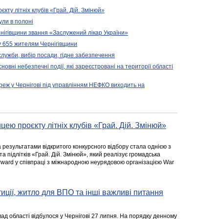
кту літніх клубів «Грай. Дій. Змінюй»
ули в полоні
нігівщини звання «Заслужений лікар України»
у 655 жителям Чернігівщини
 служби, вибір посади, гідне забезпечення
новні небезпечні події, які зареєстровані на території області
реж у Чернігові під управлінням НЕФКО виходить на
цею проєкту літніх клубів «Грай. Дій. Змінюй»
а результатами відкритого конкурсного відбору стала однією з
та підлітків «Грай. Дій. Змінюй», який реалізує громадська
rward у співпраці з міжнародною неурядовою організацією War
стиції, житло для ВПО та інші важливі питання
ад області відбулося у Чернігові 27 липня. На порядку денному