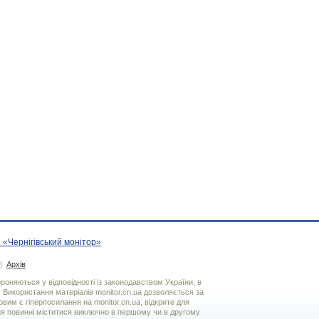
 «Чернігівський монітор»
|
Архів
хороняються у відповідності із законодавством України, в
. Використання матерiалiв monitor.cn.ua дозволяється за
вим є гiперпосилання на monitor.cn.ua, відкрите для
я повинні міститися виключно в першому чи в другому