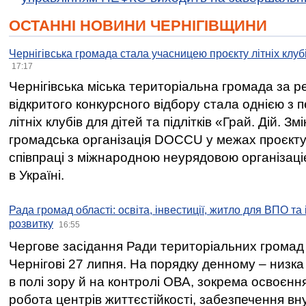
ОСТАННІ НОВИНИ ЧЕРНІГІВЩИНИ
Чернігівська громада стала учасницею проєкту літніх клуб
17:17
Чернігівська міська територіальна громада за 
відкритого конкурсного відбору стала однією з
літніх клубів для дітей та підлітків «Грай. Дій. З
громадська організація DOCCU у межах проєкту 
співпраці з міжнародною неурядовою організаціє
в Україні.
Рада громад області: освіта, інвестиції, житло для ВПО та
розвитку
16:55
Чергове засідання Ради територіальних громад 
Чернігові 27 липня. На порядку денному – низка
в полі зору й на контролі ОВА, зокрема освоєння
робота центрів життєстійкості, забезпечення вн