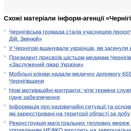
Схожі матеріали інформ-агенції «Черніг
Чернігівська громада стала учасницею проєкту 
Дій. Змінюй»
У Чернігові вшанували українців, які загинули 
Президент присвоїв шістьом медикам Чернігі
«Заслужений лікар України»
Мобільні клініки надали медичну допомогу 65
Чернігівщини
Нові мотиваційні контракти: чіткі терміни служ
гідне забезпечення
Інформація про надзвичайні ситуації та основн
які зареєстровані на території області за добу
Реконструкція магістральних теплових мереж у
управлінням НЕФКО виходить на завершальн