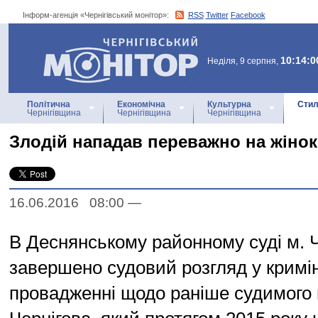
Інформ-агенція «Чернігівський монітор»:
RSS
Twitter
Facebook
Інформ-агенція
«Чернігівський монітор»
10:14:0
Неділя, 9 серпня,
Політична
Економічна
Культурна
Стил
Чернігівщина
Чернігівщина
Чернігівщина
Злодій нападав переважно на жінок
16.06.2016 08:00
—
В Деснянському районному суді м. 
завершено судовий розгляд у крим
провадженні щодо раніше судимого