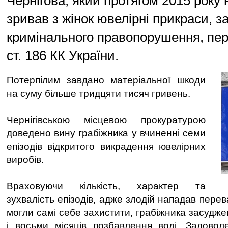
Чернігова, який протягом 2015 року
зривав з жінок ювелірні прикраси, з
кримінального правопорушення, пер
ст. 186 КК України.
Потерпілим завдано матеріальної шкоди
на суму більше тридцяти тисяч гривень.
Чернігівською місцевою прокуратурою
доведено вину грабіжника у вчиненні семи
епізодів відкритого викрадення ювелірних
виробів.
Враховуючи кількість, характер та
зухвалість епізодів, адже злодій нападав перев
могли самі себе захистити, грабіжника засудже
і восьми місяців позбавлення волі. Задовол