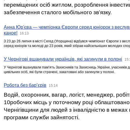
переміщених осіб житлом, розроблення інвестиц
забезпечення сталого мобільного зв’язку.
Анна Юр'єва — чемпіонка Європи серед юніорок з веслув
каное!
16:13
З 23 до 26 липня в місті Сегед (Угорщина) відбувся чемпіонат Європи з вес
серед юніорів та молоді до 23 років, який зібрав найсильніших молодих спо
У Чернігові вшанували українців, які загинули в полоні
15:
У Чернігові вшанували пам’ять Захисників та Захисниць України, учасників
цивільних осіб, які були страчені, закатовані або загинули у полоні.
Робота без бар’єрів
15:14
Водій, охоронник, вагар, логіст, менеджер, робі
10робочих місць у поточному році облаштован
Чернігівщини для людей з інвалідністю в межах
програми служби зайнятості.