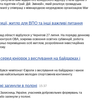
а результатами відкритого конкурсного відбору стала однією з
та підлітків «Грай. Дій. Змінюй», який реалізує громадська
rward у співпраці з міжнародною неурядовою організацією War
стиції, житло для ВПО та інші важливі питання
ад області відбулося у Чернігові 27 липня. На порядку денному
 контролі ОВА, зокрема освоєння освітніх субвенцій, робота
ішньо переміщених осіб житлом, розроблення інвестиційних
зку.
серед юніорок з веслування на байдарках і
ідбувся чемпіонат Європи з веслування на байдарках і каное
ібрав найсильніших молодих спортсменів континенту.
кі загинули в полоні
15:37
а Захисниць України, учасників добровольчих формувань та
 або загинули у полоні.