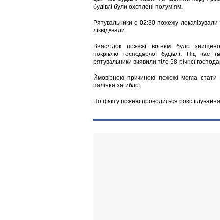
будівлі були охоплені полум’ям.
Рятувальники о 02:30 пожежу локалізували т
ліквідували.
Внаслідок пожежі вогнем було знищен
покрівлю господарчої будівлі. Під час га
рятувальники виявили тіло 58-річної господа
Ймовірною причиною пожежі могла стати 
паління загиблої.
По факту пожежі проводиться розслідування