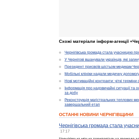
Схожі матеріали інформ-агенції «Че
Чернігівська громада стала учасницею проє
У Чернігові вшанували українців, які загин
Президент присвоїв шістьом медикам Чер
Мобільні клініки надали медичну допомог
Нові мотиваційні контракти: чіткі терміни
Інформація про надзвичайні ситуації та ос
за добу
Реконструкція магістральних теплових ме
завершальний етап
ОСТАННІ НОВИНИ ЧЕРНІГІВЩИНИ
Чернігівська громада стала учасни
17:17