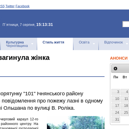
RSS
Twitter
Facebook
15:13:31
П`ятниця, 7 серпня,
Культурна
Стиль життя
Освіта
Відпочинок
Чернігівщина
загинула жінка
АНОНСИ 
Пн
Вт
3
4
орятунку "101" Ічнянського району
10
11
ло повідомлення про пожежу лазні в одному
17
18
лі Ольшана по вулиці В. Роліка.
24
25
черговий караул 12-го
31
 районного центру. На
зташованої господарчої