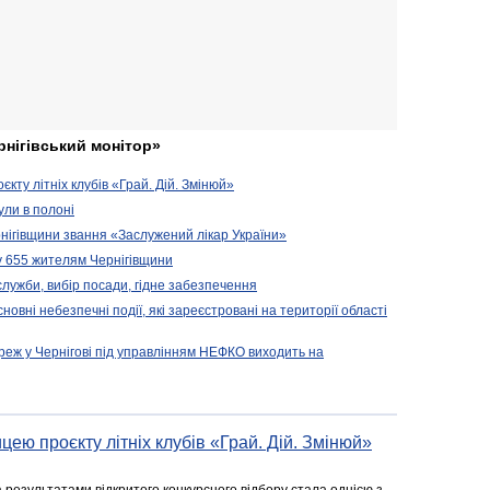
рнігівський монітор»
кту літніх клубів «Грай. Дій. Змінюй»
ули в полоні
нігівщини звання «Заслужений лікар України»
у 655 жителям Чернігівщини
 служби, вибір посади, гідне забезпечення
новні небезпечні події, які зареєстровані на території області
реж у Чернігові під управлінням НЕФКО виходить на
цею проєкту літніх клубів «Грай. Дій. Змінюй»