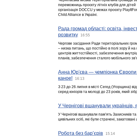
Чернігівська міська територіальна громада з
переможниць проєкту літніх клубів для дітей 
організація DOCCU у межах проєкту PlayItFo
Child Alliance в Україні.
Рада громад області: освіта, інве
розвитку
16:55
Чергове засідання Ради територіальних гром
– низка питань, що постійно в полі зору й на
центрів життєстійкості, забезпечення внутр
планів, забезпечення сталого мобільного зв’я
Анна Юр'єва — чемпіонка Європи 
каное!
16:13
З 23 до 26 липня в місті Сегед (Угорщина) в
серед юніорів та молоді до 23 років, який з
У Чернігові вшанували українців, я
У Чернігові вшанували пам’ять Захисників т
цивільних осіб, які були страчені, закатовані
Робота без бар’єрів
15:14