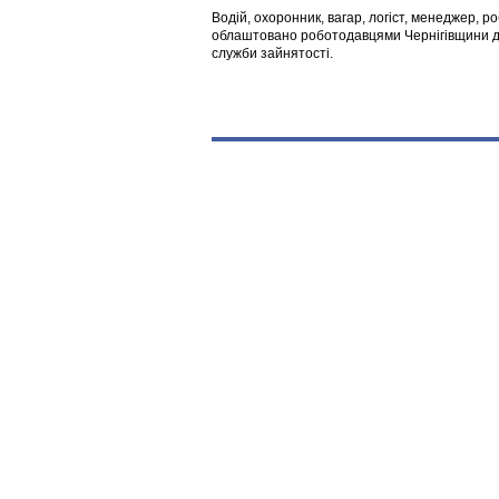
Водій, охоронник, вагар, логіст, менеджер, 
облаштовано роботодавцями Чернігівщини дл
служби зайнятості.