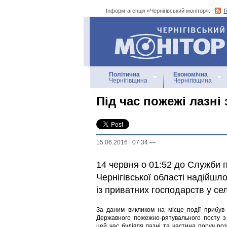
Інформ-агенція «Чернігівський монітор»:
Інформ-агенція
«Чернігівський монітор»
Політична
Економічна
Чернігівщина
Чернігівщина
Під час пожежі лазні 
15.06.2016 07:34
—
14 червня о 01:52 до Служби п
Чернігівської області надійш
із приватних господарств у се
За даним викликом на місце події прибув 
Державного пожежно-рятувального посту з
цей час будівля лазні та частина поруч ро