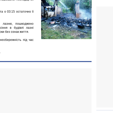
а о 03:15 остаточно її
о лазню, пошкоджено
сіння в будівлі лазні
рки без ознак життя.
необережність під час
.