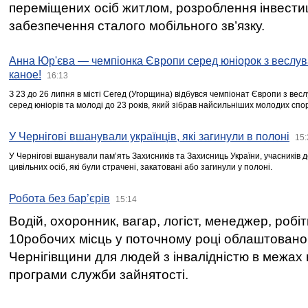
переміщених осіб житлом, розроблення інвестиц
забезпечення сталого мобільного зв’язку.
Анна Юр'єва — чемпіонка Європи серед юніорок з веслув
каное!
16:13
З 23 до 26 липня в місті Сегед (Угорщина) відбувся чемпіонат Європи з вес
серед юніорів та молоді до 23 років, який зібрав найсильніших молодих спо
У Чернігові вшанували українців, які загинули в полоні
15:
У Чернігові вшанували пам’ять Захисників та Захисниць України, учасників
цивільних осіб, які були страчені, закатовані або загинули у полоні.
Робота без бар’єрів
15:14
Водій, охоронник, вагар, логіст, менеджер, робі
10робочих місць у поточному році облаштован
Чернігівщини для людей з інвалідністю в межах
програми служби зайнятості.