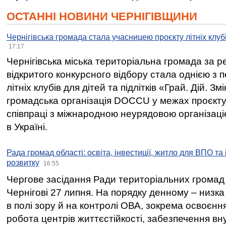
ОСТАННІ НОВИНИ ЧЕРНІГІВЩИНИ
Чернігівська громада стала учасницею проєкту літніх клуб
17:17
Чернігівська міська територіальна громада за 
відкритого конкурсного відбору стала однією з
літніх клубів для дітей та підлітків «Грай. Дій. З
громадська організація DOCCU у межах проєкту 
співпраці з міжнародною неурядовою організаціє
в Україні.
Рада громад області: освіта, інвестиції, житло для ВПО та
розвитку
16:55
Чергове засідання Ради територіальних громад 
Чернігові 27 липня. На порядку денному – низка
в полі зору й на контролі ОВА, зокрема освоєння
робота центрів життєстійкості, забезпечення вн