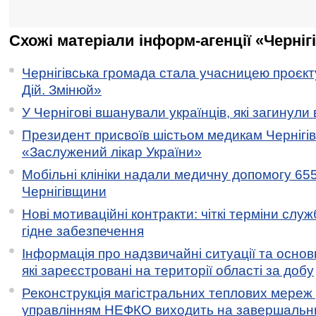
Схожі матеріали інформ-агенції «Черніг
Чернігівська громада стала учасницею проєкту 
Дій. Змінюй»
У Чернігові вшанували українців, які загинули 
Президент присвоїв шістьом медикам Чернігі
«Заслужений лікар України»
Мобільні клініки надали медичну допомогу 65
Чернігівщини
Нові мотиваційні контракти: чіткі терміни служ
гідне забезпечення
Інформація про надзвичайні ситуації та основн
які зареєстровані на території області за добу
Реконструкція магістральних теплових мереж у
управлінням НЕФКО виходить на завершальн