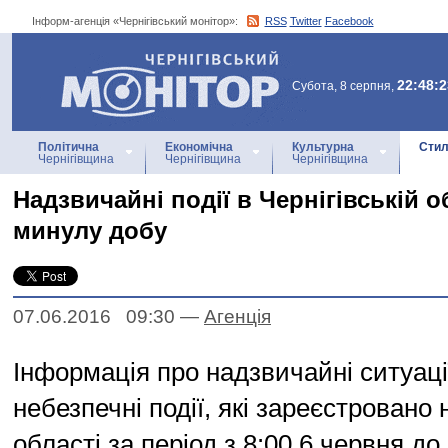
Інформ-агенція «Чернігівський монітор»:
RSS
Twitter
Facebook
Інформ-агенція
«Чернігівський монітор»
22:48:2
Субота, 8 серпня,
Політична
Економічна
Культурна
Стил
Чернігівщина
Чернігівщина
Чернігівщина
Надзвичайні події в Чернігівській о
минулу добу
07.06.2016 09:30
—
Агенцiя
Інформація про надзвичайні ситуації
небезпечні події, які зареєстровано 
області за період з 8:00 6 червня до