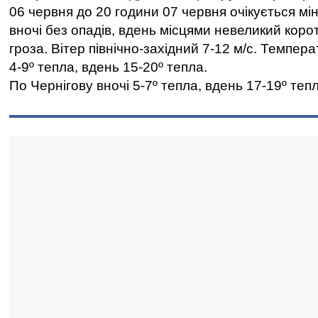
06 червня до 20 години 07 червня очікується мі
вночі без опадів, вдень місцями невеликий кор
гроза. Вітер північно-західний 7-12 м/с. Темпера
4-9º тепла, вдень 15-20º тепла.
По Чернігову вночі 5-7º тепла, вдень 17-19º тепл