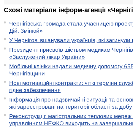
Схожі матеріали інформ-агенції «Черніг
Чернігівська громада стала учасницею проєкту 
Дій. Змінюй»
У Чернігові вшанували українців, які загинули 
Президент присвоїв шістьом медикам Чернігі
«Заслужений лікар України»
Мобільні клініки надали медичну допомогу 65
Чернігівщини
Нові мотиваційні контракти: чіткі терміни служ
гідне забезпечення
Інформація про надзвичайні ситуації та основн
які зареєстровані на території області за добу
Реконструкція магістральних теплових мереж у
управлінням НЕФКО виходить на завершальн