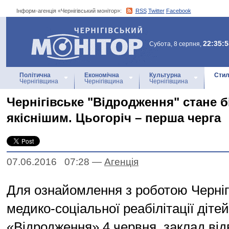
Інформ-агенція «Чернігівський монітор»:
RSS
Twitter
Facebook
Інформ-агенція
«Чернігівський монітор»
22:35:5
Субота, 8 серпня,
Політична
Економічна
Культурна
Стил
Чернігівщина
Чернігівщина
Чернігівщина
Чернігівське "Відродження" стане б
якіснішим. Цьогоріч – перша черга
07.06.2016 07:28
—
Агенцiя
Для ознайомлення з роботою Черніг
медико-соціальної реабілітації дітей
«Відродження» 4 червня, заклад від