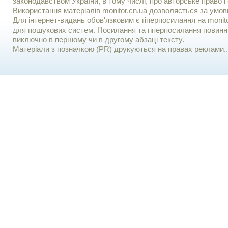
законодавством України, в тому числі, про авторське право і 
Використання матерiалiв monitor.cn.ua дозволяється за умов
Для iнтернет-видань обов'язковим є гiперпосилання на monito
для пошукових систем. Посилання та гіперпосилання повинні
виключно в першому чи в другому абзаці тексту.
Матеріали з позначкою (PR) друкуються на правах реклами..