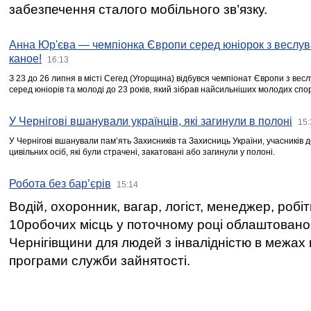
забезпечення сталого мобільного зв’язку.
Анна Юр'єва — чемпіонка Європи серед юніорок з веслув
каное!
16:13
З 23 до 26 липня в місті Сегед (Угорщина) відбувся чемпіонат Європи з вес
серед юніорів та молоді до 23 років, який зібрав найсильніших молодих спо
У Чернігові вшанували українців, які загинули в полоні
15:
У Чернігові вшанували пам’ять Захисників та Захисниць України, учасників
цивільних осіб, які були страчені, закатовані або загинули у полоні.
Робота без бар’єрів
15:14
Водій, охоронник, вагар, логіст, менеджер, робі
10робочих місць у поточному році облаштован
Чернігівщини для людей з інвалідністю в межах
програми служби зайнятості.