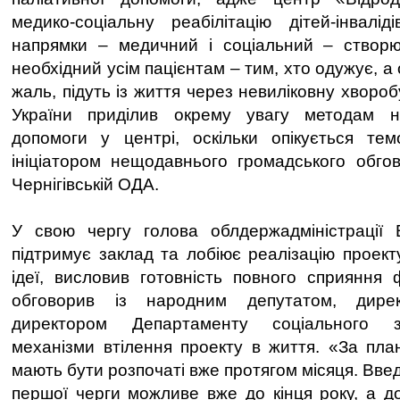
медико-соціальну реабілітацію дітей-інвалі
напрямки – медичний і соціальний – створю
необхідний усім пацієнтам – тим, хто одужує, а 
жаль, підуть із життя через невиліковну хворо
України приділив окрему увагу методам н
допомоги у центрі, оскільки опікується тем
ініціатором нещодавнього громадського обго
Чернігівській ОДА.
У свою чергу голова облдержадміністрації В
підтримує заклад та лобіює реалізацію проект
ідеї, висловив готовність повного сприяння
обговорив із народним депутатом, дире
директором Департаменту соціального з
механізми втілення проекту в життя. «За пла
мають бути розпочаті вже протягом місяця. Вве
першої черги можливе вже до кінця року, а до