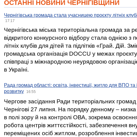
ОСТАННІ НОВИНИ ЧЕРНІГІВЩИНИ
Чернігівська громада стала учасницею проєкту літніх клуб
17:17
Чернігівська міська територіальна громада за 
відкритого конкурсного відбору стала однією з
літніх клубів для дітей та підлітків «Грай. Дій. З
громадська організація DOCCU у межах проєкту 
співпраці з міжнародною неурядовою організаціє
в Україні.
Рада громад області: освіта, інвестиції, житло для ВПО та
розвитку
16:55
Чергове засідання Ради територіальних громад 
Чернігові 27 липня. На порядку денному – низка
в полі зору й на контролі ОВА, зокрема освоєння
робота центрів життєстійкості, забезпечення вн
переміщених осіб житлом, розроблення інвестиц