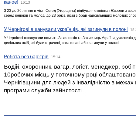
каное!
16:13
З 23 до 26 липня в місті Сегед (Угорщина) відбувся чемпіонат Європи з вес
серед юніорів та молоді до 23 років, який зібрав найсильніших молодих спо
У Чернігові вшанували українців, які загинули в полоні
15:
У Чернігові вшанували пам’ять Захисників та Захисниць України, учасників
цивільних осіб, які були страчені, закатовані або загинули у полоні.
Робота без бар’єрів
15:14
Водій, охоронник, вагар, логіст, менеджер, робі
10робочих місць у поточному році облаштован
Чернігівщини для людей з інвалідністю в межах
програми служби зайнятості.