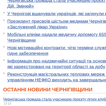
Чернігівська громада стала учасницею проєкту 
Дій. Змінюй»
У Чернігові вшанували українців, які загинули 
Президент присвоїв шістьом медикам Чернігі
«Заслужений лікар України»
Мобільні клініки надали медичну допомогу 65
Чернігівщини
Нові мотиваційні контракти: чіткі терміни служ
гідне забезпечення
Інформація про надзвичайні ситуації та основн
які зареєстровані на території області за добу
Реконструкція магістральних теплових мереж у
управлінням НЕФКО виходить на завершальн
ОСТАННІ НОВИНИ ЧЕРНІГІВЩИНИ
Чернігівська громада стала учасницею проєкту літніх клуб
17:17