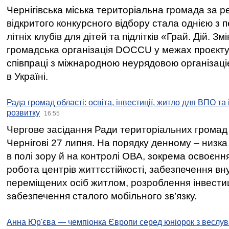
Чернігівська міська територіальна громада за 
відкритого конкурсного відбору стала однією з
літніх клубів для дітей та підлітків «Грай. Дій. З
громадська організація DOCCU у межах проєкту 
співпраці з міжнародною неурядовою організаціє
в Україні.
Рада громад області: освіта, інвестиції, житло для ВПО та
розвитку
16:55
Чергове засідання Ради територіальних громад 
Чернігові 27 липня. На порядку денному – низка
в полі зору й на контролі ОВА, зокрема освоєння
робота центрів життєстійкості, забезпечення вн
переміщених осіб житлом, розроблення інвестиц
забезпечення сталого мобільного зв’язку.
Анна Юр'єва — чемпіонка Європи серед юніорок з веслув