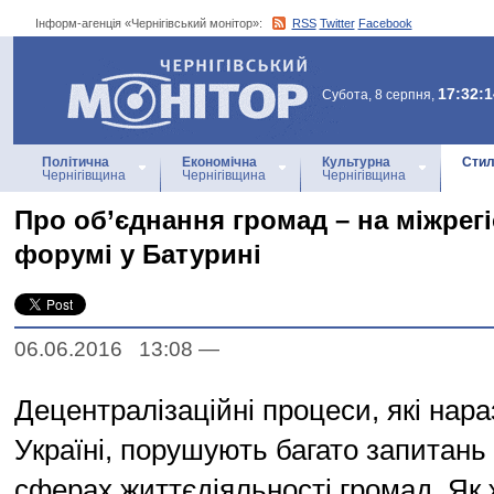
Інформ-агенція «Чернігівський монітор»:
RSS
Twitter
Facebook
Інформ-агенція
«Чернігівський монітор»
17:32:1
Субота, 8 серпня,
Політична
Економічна
Культурна
Стил
Чернігівщина
Чернігівщина
Чернігівщина
Про об’єднання громад – на міжре
форумі у Батурині
06.06.2016 13:08
—
Децентралізаційні процеси, які нара
Україні, порушують багато запитань 
сферах життєдіяльності громад. Як