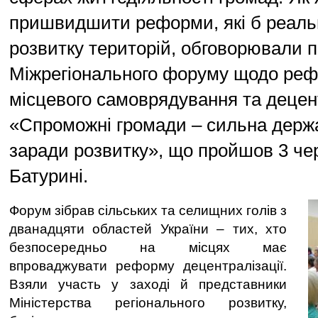
пришвидшити реформи, які б реаль
розвитку територій, обговорювали п
Міжрегіонального форуму щодо ре
місцевого самоврядування та децент
«Спроможні громади – сильна держа
заради розвитку», що пройшов 3 че
Батурині.
Форум зібрав сільських та селищних голів з
дванадцяти областей України – тих, хто
безпосередньо на місцях має
впроваджувати реформу децентралізації.
Взяли участь у заході й представники
Міністерства регіонального розвитку,