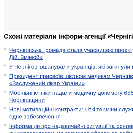
Схожі матеріали інформ-агенції «Черніг
Чернігівська громада стала учасницею проєкту 
Дій. Змінюй»
У Чернігові вшанували українців, які загинули 
Президент присвоїв шістьом медикам Чернігі
«Заслужений лікар України»
Мобільні клініки надали медичну допомогу 65
Чернігівщини
Нові мотиваційні контракти: чіткі терміни служ
гідне забезпечення
Інформація про надзвичайні ситуації та основн