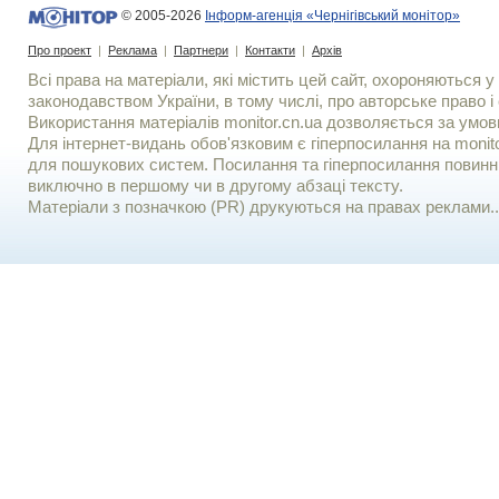
© 2005-2026
Інформ-агенція «Чернігівський монітор»
Про проект
|
Реклама
|
Партнери
|
Контакти
|
Архів
Всі права на матеріали, які містить цей сайт, охороняються у 
законодавством України, в тому числі, про авторське право і 
Використання матерiалiв monitor.cn.ua дозволяється за умов
Для iнтернет-видань обов'язковим є гiперпосилання на monito
для пошукових систем. Посилання та гіперпосилання повинні
виключно в першому чи в другому абзаці тексту.
Матеріали з позначкою (PR) друкуються на правах реклами..