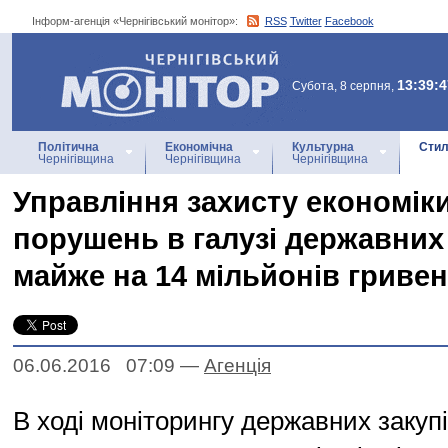
Інформ-агенція «Чернігівський монітор»:
RSS
Twitter
Facebook
Інформ-агенція
«Чернігівський монітор»
13:39:4
Субота, 8 серпня,
Політична
Економічна
Культурна
Стил
Чернігівщина
Чернігівщина
Чернігівщина
Управління захисту економік
порушень в галузі державних
майже на 14 мільйонів гриве
06.06.2016 07:09
—
Агенцiя
В ході моніторингу державних закуп