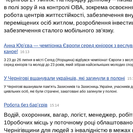
в полі зору й на контролі ОВА, зокрема освоєння
робота центрів життєстійкості, забезпечення вн
переміщених осіб житлом, розроблення інвестиц
забезпечення сталого мобільного зв’язку.
Анна Юр'єва — чемпіонка Європи серед юніорок з веслув
каное!
16:13
З 23 до 26 липня в місті Сегед (Угорщина) відбувся чемпіонат Європи з вес
серед юніорів та молоді до 23 років, який зібрав найсильніших молодих спо
У Чернігові вшанували українців, які загинули в полоні
15:
У Чернігові вшанували пам’ять Захисників та Захисниць України, учасників
цивільних осіб, які були страчені, закатовані або загинули у полоні.
Робота без бар’єрів
15:14
Водій, охоронник, вагар, логіст, менеджер, робі
10робочих місць у поточному році облаштован
Чернігівщини для людей з інвалідністю в межах