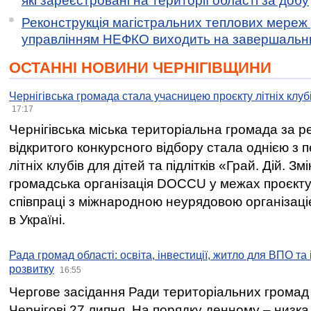
які зареєстровані на території області за добу
Реконструкція магістральних теплових мереж у
управлінням НЕФКО виходить на завершальн
ОСТАННІ НОВИНИ ЧЕРНІГІВЩИНИ
Чернігівська громада стала учасницею проєкту літніх клуб
17:17
Чернігівська міська територіальна громада за 
відкритого конкурсного відбору стала однією з
літніх клубів для дітей та підлітків «Грай. Дій. З
громадська організація DOCCU у межах проєкту 
співпраці з міжнародною неурядовою організаціє
в Україні.
Рада громад області: освіта, інвестиції, житло для ВПО та
розвитку
16:55
Чергове засідання Ради територіальних громад 
Чернігові 27 липня. На порядку денному – низка