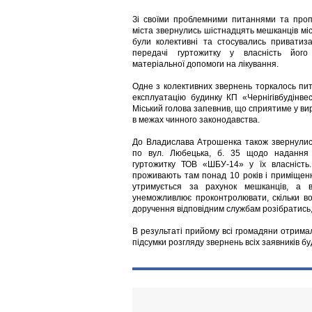
Зі своїми проблемними питаннями та проп
міста звернулись шістнадцять мешканців міс
були колективні та стосувались приватиза
передачі гуртожитку у власність його
матеріальної допомоги на лікування.
Одне з колективних звернень торкалось пи
експлуатацію будинку КП «Чернігівбудінве
Міський голова запевнив, що сприятиме у ви
в межах чинного законодавства.
До Владислава Атрошенка також звернулис
по вул. Любецька, б. 35 щодо надання
гуртожитку ТОВ «ШБУ-14» у їх власність
проживають там понад 10 років і приміщен
утримується за рахунок мешканців, а 
унеможливлює проконтролювати, скільки во
доручення відповідним службам розібратись,
В результаті прийому всі громадяни отримал
підсумки розгляду звернень всіх заявників б