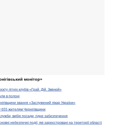
рнігівський монітор»
кту літніх клубів «Грай. Дій. Змінюй»
ули в полоні
нігівщини звання «Заслужений лікар України»
у 655 жителям Чернігівщини
 служби, вибір посади, гідне забезпечення
новні небезпечні події, які зареєстровані на території області