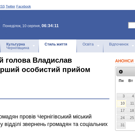
RSS
Twitter
Facebook
06:34:11
Понеділок, 10 серпня,
Культурна
Стиль життя
Освіта
Відпочинок
Чернігівщина
ий голова Владислав
АНОНСИ 
ерший особистий прийом
Пн
Вт
3
4
10
11
17
18
омадян провів Чернігівський міський
24
25
 відділі звернень громадян та соціальних
31