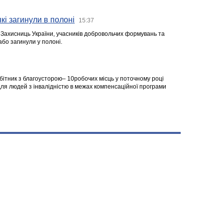
кі загинули в полоні
15:37
а Захисниць України, учасників добровольчих формувань та
 або загинули у полоні.
робітник з благоусторою– 10робочих місць у поточному році
я людей з інвалідністю в межах компенсаційної програми