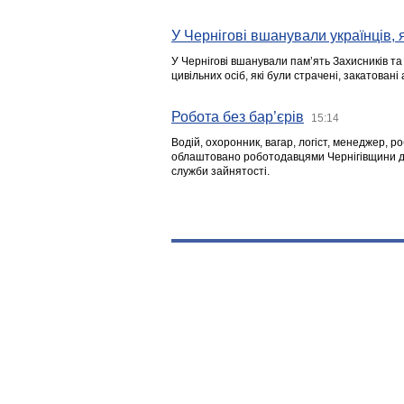
У Чернігові вшанували українців, я
У Чернігові вшанували пам’ять Захисників т
цивільних осіб, які були страчені, закатовані
Робота без бар’єрів
15:14
Водій, охоронник, вагар, логіст, менеджер, 
облаштовано роботодавцями Чернігівщини дл
служби зайнятості.