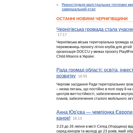
Реконструкція магістральних теплових ме
завершальний етап
ОСТАННІ НОВИНИ ЧЕРНІГІВЩИНИ
Чернігівська громада стала учасни
17:17
Чернігівська міська територіальна громада з
переможниць проєкту літніх клубів для дітей 
організація DOCCU у межах проєкту PlayItFo
Child Alliance в Україні.
Рада громад області: освіта, інве
розвитку
16:55
Чергове засідання Ради територіальних гром
– низка питань, що постійно в полі зору й на
центрів життєстійкості, забезпечення внутр
планів, забезпечення сталого мобільного зв’я
Анна Юр'єва — чемпіонка Європи 
каное!
16:13
З 23 до 26 липня в місті Сегед (Угорщина) в
серед юніорів та молоді до 23 років, який з