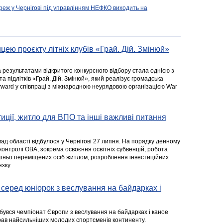
реж у Чернігові під управлінням НЕФКО виходить на
цею проєкту літніх клубів «Грай. Дій. Змінюй»
а результатами відкритого конкурсного відбору стала однією з
та підлітків «Грай. Дій. Змінюй», який реалізує громадська
rward у співпраці з міжнародною неурядовою організацією War
стиції, житло для ВПО та інші важливі питання
ад області відбулося у Чернігові 27 липня. На порядку денному
 контролі ОВА, зокрема освоєння освітніх субвенцій, робота
ішньо переміщених осіб житлом, розроблення інвестиційних
зку.
серед юніорок з веслування на байдарках і
ідбувся чемпіонат Європи з веслування на байдарках і каное
ібрав найсильніших молодих спортсменів континенту.