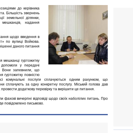
озиціями до керівника
та. Більшість звернень
ції земельної ділянки,
 мешканців, надання
тання щодо введення в
ст» по вулиці Войкова.
рішенні даного питання
я мешканці гуртожитку
 допомоги у передачі
. Вони запевнили, що
ня гуртожитку повністю
всі комунальні послуги сплачуються одним рахунком, що
ни сплачують за одну конкретну послугу. Міський голова дав
 провести додаткову перевірку та вирішити це питання.
и фахові вичерпні відповіді щодо своїх наболілих питань. Про
уде повідомлено письмово.