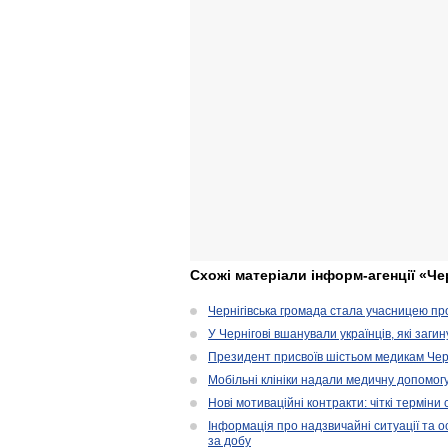
Схожі матеріали інформ-агенції «Че
Чернігівська громада стала учасницею проє
У Чернігові вшанували українців, які загин
Президент присвоїв шістьом медикам Чер
Мобільні клініки надали медичну допомог
Нові мотиваційні контракти: чіткі терміни
Інформація про надзвичайні ситуації та ос
за добу