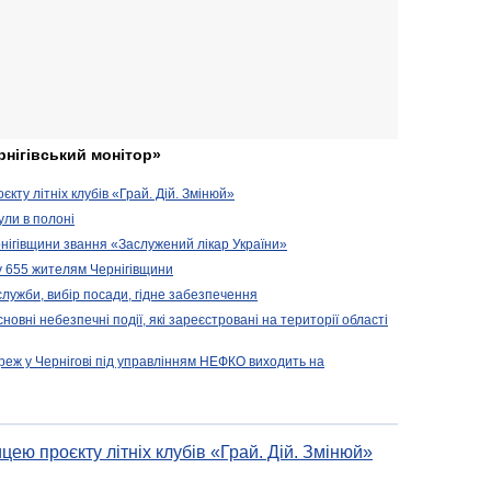
рнігівський монітор»
кту літніх клубів «Грай. Дій. Змінюй»
ули в полоні
нігівщини звання «Заслужений лікар України»
у 655 жителям Чернігівщини
 служби, вибір посади, гідне забезпечення
новні небезпечні події, які зареєстровані на території області
реж у Чернігові під управлінням НЕФКО виходить на
цею проєкту літніх клубів «Грай. Дій. Змінюй»