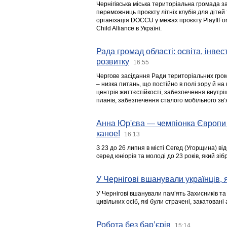
Чернігівська міська територіальна громада з
переможниць проєкту літніх клубів для дітей 
організація DOCCU у межах проєкту PlayItFo
Child Alliance в Україні.
Рада громад області: освіта, інве
розвитку
16:55
Чергове засідання Ради територіальних гром
– низка питань, що постійно в полі зору й на
центрів життєстійкості, забезпечення внутр
планів, забезпечення сталого мобільного зв’я
Анна Юр'єва — чемпіонка Європи 
каное!
16:13
З 23 до 26 липня в місті Сегед (Угорщина) в
серед юніорів та молоді до 23 років, який з
У Чернігові вшанували українців, я
У Чернігові вшанували пам’ять Захисників т
цивільних осіб, які були страчені, закатовані
Робота без бар’єрів
15:14