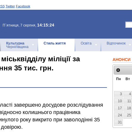
RSS
Twitter
Facebook
14:15:24
П`ятниця, 7 серпня,
Культурна
Стиль життя
Освіта
Відпочинок
Чернігівщина
міськвідділу міліції за
АНОНСИ 
ня 35 тис. грн.
Пн
Вт
3
4
10
11
бласті завершено досудове розслідування
17
18
відносно колишнього працівника
24
25
минулого року викрито при заволодінні 35
31
 довірою.