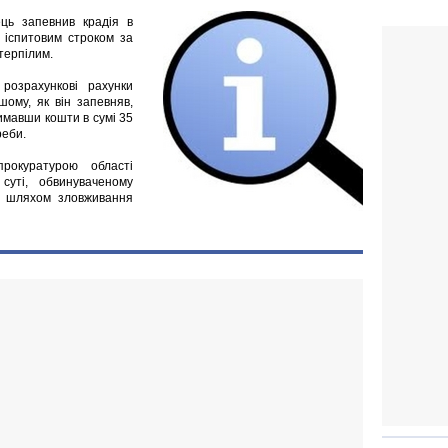
ць запевнив крадія в
 іспитовим строком за
терпілим.
розрахункові рахунки
шому, як він запевняв,
имавши кошти в сумі 35
реби.
рокуратурою області
уті, обвинуваченому
м шляхом зловживання