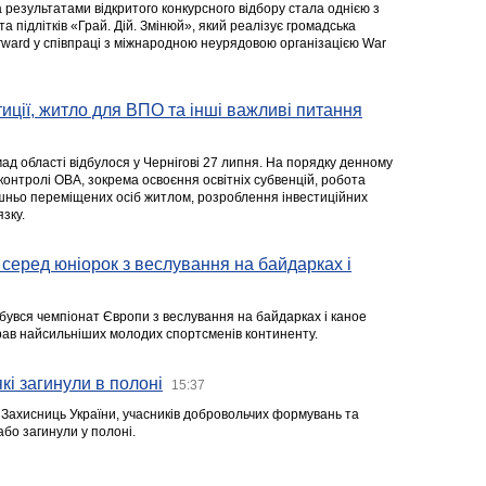
а результатами відкритого конкурсного відбору стала однією з
та підлітків «Грай. Дій. Змінюй», який реалізує громадська
rward у співпраці з міжнародною неурядовою організацією War
стиції, житло для ВПО та інші важливі питання
ад області відбулося у Чернігові 27 липня. На порядку денному
 контролі ОВА, зокрема освоєння освітніх субвенцій, робота
ішньо переміщених осіб житлом, розроблення інвестиційних
зку.
серед юніорок з веслування на байдарках і
ідбувся чемпіонат Європи з веслування на байдарках і каное
ібрав найсильніших молодих спортсменів континенту.
кі загинули в полоні
15:37
а Захисниць України, учасників добровольчих формувань та
 або загинули у полоні.