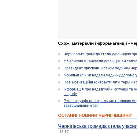
Схожі матеріали інформ-агенції «Че
Чернігівська громада стала учасницею проє
У Чернігові вшанували українців, які загин
Президент присвоїв шістьом медикам Чер
Мобільні клініки надали медичну допомог
Нові мотиваційні контракти: чіткі терміни
Інформація про надзвичайні ситуації та ос
за добу
Реконструкція магістральних теплових ме
завершальний етап
ОСТАННІ НОВИНИ ЧЕРНІГІВЩИНИ
Чернігівська громада стала учасни
17:17