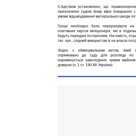
Слідством установлено, що правоохороне
призначенні судом йому міри покарання з
умови відшкодування матеріальної шкоди по
Гроші необхідно було перерахувати на 
платіжних карток міліціонера, які в подаль
будуть передані потерпілим. Натомість, отр
тис. грн., слідчий використав їх на власні пот
Згідно з обвинувальним актом, який п
спрямовано до суду для розгляду по с
інкримінується заволодіння чужим майно
довірою (ч. 1 ст. 190 КК України).