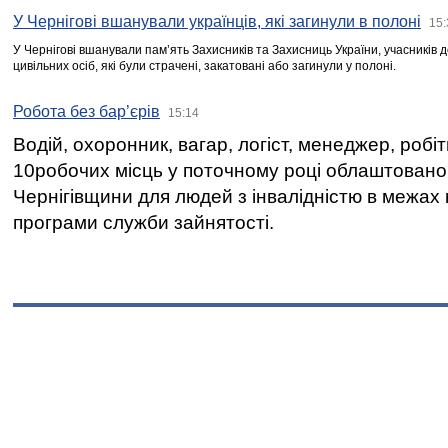
У Чернігові вшанували українців, які загинули в полоні
15:
У Чернігові вшанували пам’ять Захисників та Захисниць України, учасників
цивільних осіб, які були страчені, закатовані або загинули у полоні.
Робота без бар’єрів
15:14
Водій, охоронник, вагар, логіст, менеджер, робі
10робочих місць у поточному році облаштован
Чернігівщини для людей з інвалідністю в межах
програми служби зайнятості.