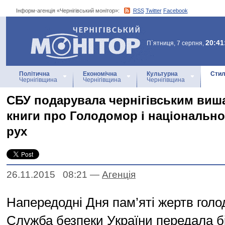
Інформ-агенція «Чернігівський монітор»:
RSS
Twitter
Facebook
Інформ-агенція
«Чернігівський монітор»
20:41
П`ятниця, 7 серпня,
Політична
Економічна
Культурна
Стил
Чернігівщина
Чернігівщина
Чернігівщина
СБУ подарувала чернігівським виша
книги про Голодомор і національн
рух
26.11.2015 08:21
—
Агенцiя
Напередодні Дня пам’яті жертв голо
Служба безпеки України передала б