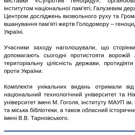
виставки «Супротив геноциду», організо
інститутом національної пам’яті, Галузевим де
Центром досліджень визвольного руху та Грома
вшанування пам’яті жертв Голодомору – геноцид
Україні.
Учасники заходу наголошували, що сторінки
допомагають сьогодні протистояти ворожій а
територіальну цілісність держави, протидіяти
проти України.
Комплекти унікальних видань отримали від
національний технологічний університет та Н
університет імені М. Гоголя, інституту МАУП ім.
та міська бібліотеки, а також обласний історич
імені В.В. Тарновського.