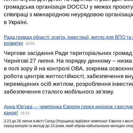
громадська організація DOCCU у межах проєкту 
співпраці з міжнародною неурядовою організаціє
в Україні.
Рада громад області: освіта, інвестиції, житло для ВПО та
розвитку
16:55
Чергове засідання Ради територіальних громад 
Чернігові 27 липня. На порядку денному – низка
в полі зору й на контролі ОВА, зокрема освоєння
робота центрів життєстійкості, забезпечення вн
переміщених осіб житлом, розроблення інвестиц
забезпечення сталого мобільного зв’язку.
Анна Юр'єва — чемпіонка Європи серед юніорок з веслув
каное!
16:13
З 23 до 26 липня в місті Сегед (Угорщина) відбувся чемпіонат Європи з вес
серед юніорів та молоді до 23 років, який зібрав найсильніших молодих спо