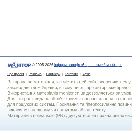
© 2005-2026
Інформ-агенція «Чернігівський монітор»
Про проект
|
Реклама
|
Партнери
|
Контакти
|
Архів
Всі права на матеріали, які містить цей сайт, охороняються у 
законодавством України, в тому числі, про авторське право і 
Використання матерiалiв monitor.cn.ua дозволяється за умов
Для iнтернет-видань обов'язковим є гiперпосилання на monito
для пошукових систем. Посилання та гіперпосилання повинні
виключно в першому чи в другому абзаці тексту.
Матеріали з позначкою (PR) друкуються на правах реклами..