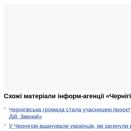
Схожі матеріали інформ-агенції «Черніг
Чернігівська громада стала учасницею проєкту 
Дій. Змінюй»
У Чернігові вшанували українців, які загинули 