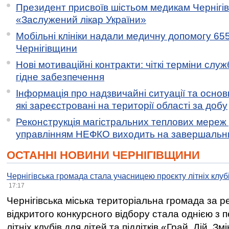
Президент присвоїв шістьом медикам Чернігі
«Заслужений лікар України»
Мобільні клініки надали медичну допомогу 65
Чернігівщини
Нові мотиваційні контракти: чіткі терміни служ
гідне забезпечення
Інформація про надзвичайні ситуації та основн
які зареєстровані на території області за добу
Реконструкція магістральних теплових мереж у
управлінням НЕФКО виходить на завершальн
ОСТАННІ НОВИНИ ЧЕРНІГІВЩИНИ
Чернігівська громада стала учасницею проєкту літніх клуб
17:17
Чернігівська міська територіальна громада за 
відкритого конкурсного відбору стала однією з
літніх клубів для дітей та підлітків «Грай. Дій. З