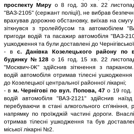
проспекту Миру
о 8 год. 30 хв. 22 листопа
"ВАЗ-2105" (сержант поліції), не вибрав безпечн
врахував дорожню обстановку, виїхав на смугу 
зіткнувся з тролейбусом та автомобілем "ВА
пригоди водій та пасажир автомобіля "ВАЗ-210
ушкодження та були доставлені до Чернігівської 
- в
с. Данівка Козелецького району по в
будинку №128
о 16 год. 15 хв. 22 листопа
"Москвич-ІЖ" здійснив зіткнення з парканом
водій автомобіля отримав тілесні ушкодження
до Козелецької центральної районної лікарні;
- в
м. Чернігові по вул. Попова, 47
о 19 год.
водій автомобіля "ВАЗ-2121" здійснив наїзд
перебуваючи в стані алкогольного сп’яніння, 
напрямку по проїжджій частині дороги. Внаслі
отримав тілесні ушкодження та був доставлен
міської лікарні №2.