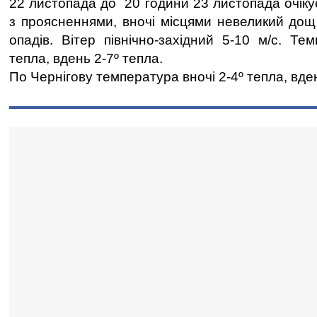
22 листопада до 20 години 23 листопада очіку
з проясненнями, вночі місцями невеликий дощ,
опадів. Вітер північно-західний 5-10 м/с. Те
тепла, вдень 2-7º тепла.
По Чернігову температура вночі 2-4º тепла, вден