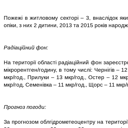
Пожежі в житловому секторі – 3, внаслідок як
опіки, з них 2 дитини, 2013 та 2015 років народ
Радіаційний фон:
На території області радіаційний фон зареєст
мікрорентген/годину, в тому числі: Чернігів – 12
мкр/год., Прилуки – 13 мкр/год., Остер – 12 мк
мкр/год, Семенівка – 11 мкр/год., Щорс – 11 мкр/
Прогноз погоди:
За прогнозом облгідрометеоцентру на території