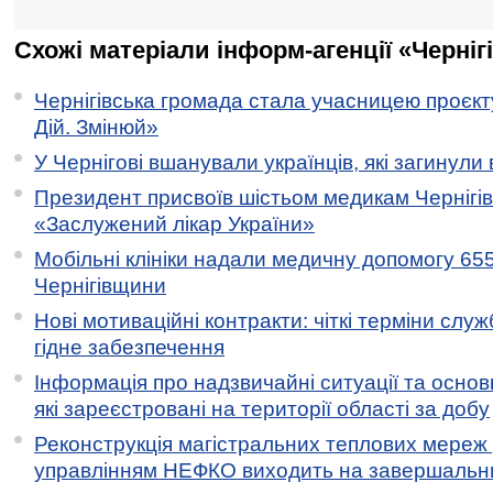
Схожі матеріали інформ-агенції «Черніг
Чернігівська громада стала учасницею проєкту 
Дій. Змінюй»
У Чернігові вшанували українців, які загинули 
Президент присвоїв шістьом медикам Чернігі
«Заслужений лікар України»
Мобільні клініки надали медичну допомогу 65
Чернігівщини
Нові мотиваційні контракти: чіткі терміни служ
гідне забезпечення
Інформація про надзвичайні ситуації та основн
які зареєстровані на території області за добу
Реконструкція магістральних теплових мереж у
управлінням НЕФКО виходить на завершальн