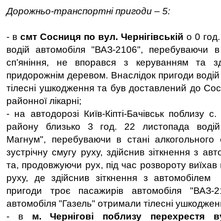
Дорожньо-транспортні пригоди – 5:
- в
смт Сосниця по вул. Чернігівській
о 0 год
водій автомобіля "ВАЗ-2106", перебуваючи в
сп’яніння, не впорався з керуванням та зд
придорожнім деревом. Внаслідок пригоди водій
тілесні ушкодження та був доставлений до Сос
районної лікарні;
- на автодорозі Київ-Кіпті-Бачівськ поблизу с
району близько 3 год. 22 листопада водій
Магнум", перебуваючи в стані алкогольного с
зустрічну смугу руху, здійснив зіткнення з ав
та, продовжуючи рух, під час розвороту виїхав 
руху, де здійснив зіткнення з автомобілем 
пригоди троє пасажирів автомобіля "ВАЗ-
автомобіля "Газель" отримали тілесні ушкоджен
- в
м. Чернігові поблизу перехрестя 