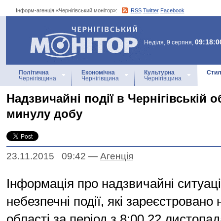
Інформ-агенція «Чернігівський монітор»:
RSS
Twitter
Facebook
Інформ-агенція
«Чернігівський монітор»
09:18:0
Неділя, 9 серпня,
Політична
Економічна
Культурна
Стил
Чернігівщина
Чернігівщина
Чернігівщина
Надзвичайні події в Чернігівській о
минулу добу
23.11.2015 09:42
—
Агенцiя
Інформація про надзвичайні ситуації
небезпечні події, які зареєстровано 
області за період з 8:00 22 листопад