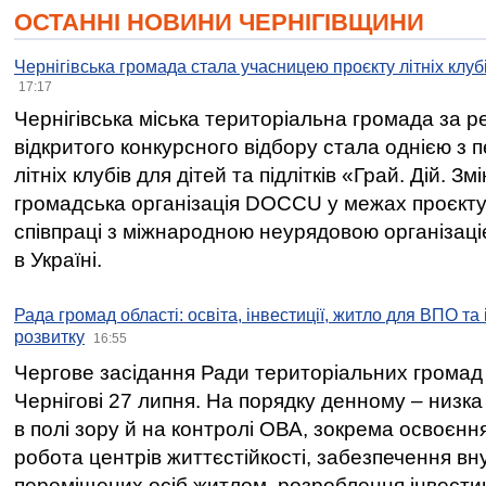
ОСТАННІ НОВИНИ ЧЕРНІГІВЩИНИ
Чернігівська громада стала учасницею проєкту літніх клуб
17:17
Чернігівська міська територіальна громада за 
відкритого конкурсного відбору стала однією з
літніх клубів для дітей та підлітків «Грай. Дій. З
громадська організація DOCCU у межах проєкту 
співпраці з міжнародною неурядовою організаціє
в Україні.
Рада громад області: освіта, інвестиції, житло для ВПО та
розвитку
16:55
Чергове засідання Ради територіальних громад 
Чернігові 27 липня. На порядку денному – низка
в полі зору й на контролі ОВА, зокрема освоєння
робота центрів життєстійкості, забезпечення вн
переміщених осіб житлом, розроблення інвестиц