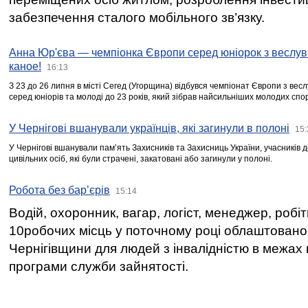
забезпечення сталого мобільного зв’язку.
Анна Юр'єва — чемпіонка Європи серед юніорок з веслув
каное!
16:13
З 23 до 26 липня в місті Сегед (Угорщина) відбувся чемпіонат Європи з вес
серед юніорів та молоді до 23 років, який зібрав найсильніших молодих спо
У Чернігові вшанували українців, які загинули в полоні
15:
У Чернігові вшанували пам’ять Захисників та Захисниць України, учасників
цивільних осіб, які були страчені, закатовані або загинули у полоні.
Робота без бар’єрів
15:14
Водій, охоронник, вагар, логіст, менеджер, робі
10робочих місць у поточному році облаштован
Чернігівщини для людей з інвалідністю в межах
програми служби зайнятості.