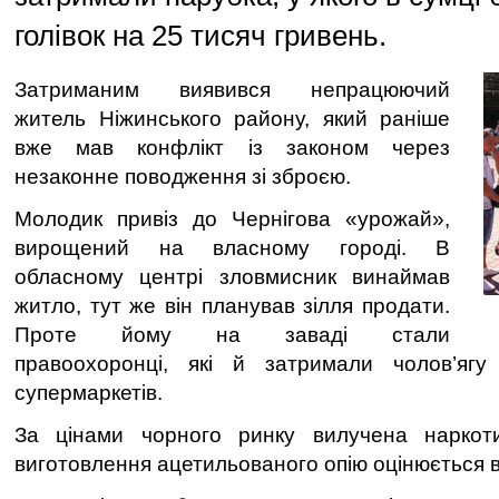
голівок на 25 тисяч гривень.
Затриманим виявився непрацюючий
житель Ніжинського району, який раніше
вже мав конфлікт із законом через
незаконне поводження зі зброєю.
Молодик привіз до Чернігова «урожай»,
вирощений на власному городі. В
обласному центрі зловмисник винаймав
житло, тут же він планував зілля продати.
Проте йому на заваді стали
правоохоронці, які й затримали чолов’яг
супермаркетів.
За цінами чорного ринку вилучена наркот
виготовлення ацетильованого опію оцінюється в