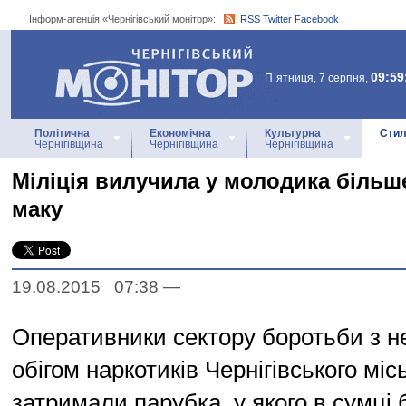
Інформ-агенція «Чернігівський монітор»:
RSS
Twitter
Facebook
Інформ-агенція
«Чернігівський монітор»
09:59
П`ятниця, 7 серпня,
Політична
Економічна
Культурна
Стил
Чернігівщина
Чернігівщина
Чернігівщина
Міліція вилучила у молодика більше
маку
19.08.2015 07:38
—
Оперативники сектору боротьби з н
обігом наркотиків Чернігівського місь
затримали парубка, у якого в сумці