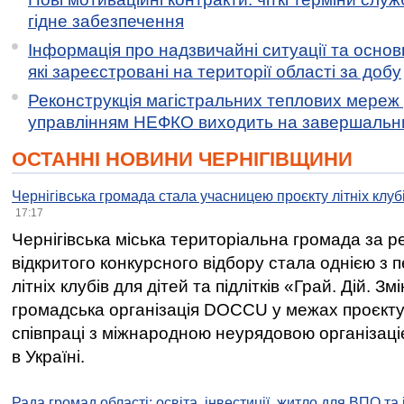
гідне забезпечення
Інформація про надзвичайні ситуації та основн
які зареєстровані на території області за добу
Реконструкція магістральних теплових мереж у
управлінням НЕФКО виходить на завершальн
ОСТАННІ НОВИНИ ЧЕРНІГІВЩИНИ
Чернігівська громада стала учасницею проєкту літніх клуб
17:17
Чернігівська міська територіальна громада за 
відкритого конкурсного відбору стала однією з
літніх клубів для дітей та підлітків «Грай. Дій. З
громадська організація DOCCU у межах проєкту 
співпраці з міжнародною неурядовою організаціє
в Україні.
Рада громад області: освіта, інвестиції, житло для ВПО та