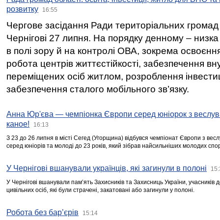
розвитку
16:55
Чергове засідання Ради територіальних громад 
Чернігові 27 липня. На порядку денному – низка
в полі зору й на контролі ОВА, зокрема освоєння
робота центрів життєстійкості, забезпечення вн
переміщених осіб житлом, розроблення інвестиц
забезпечення сталого мобільного зв’язку.
Анна Юр'єва — чемпіонка Європи серед юніорок з веслув
каное!
16:13
З 23 до 26 липня в місті Сегед (Угорщина) відбувся чемпіонат Європи з вес
серед юніорів та молоді до 23 років, який зібрав найсильніших молодих спо
У Чернігові вшанували українців, які загинули в полоні
15:
У Чернігові вшанували пам’ять Захисників та Захисниць України, учасників
цивільних осіб, які були страчені, закатовані або загинули у полоні.
Робота без бар’єрів
15:14