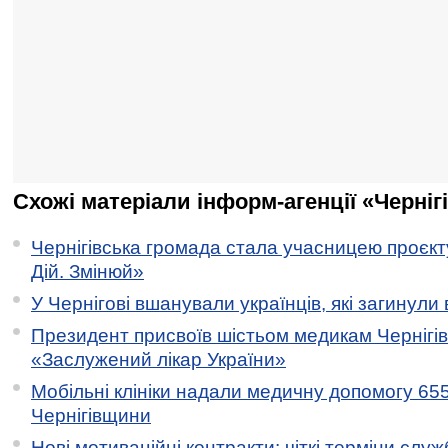
Схожі матеріали інформ-агенції «Черніг
Чернігівська громада стала учасницею проєкту 
Дій. Змінюй»
У Чернігові вшанували українців, які загинули 
Президент присвоїв шістьом медикам Чернігі
«Заслужений лікар України»
Мобільні клініки надали медичну допомогу 65
Чернігівщини
Нові мотиваційні контракти: чіткі терміни служ