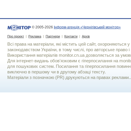
© 2005-2026
Інформ-агенція «Чернігівський монітор»
Про проект
|
Реклама
|
Партнери
|
Контакти
|
Архів
Всі права на матеріали, які містить цей сайт, охороняються у 
законодавством України, в тому числі, про авторське право і 
Використання матерiалiв monitor.cn.ua дозволяється за умов
Для iнтернет-видань обов'язковим є гiперпосилання на monito
для пошукових систем. Посилання та гіперпосилання повинні
виключно в першому чи в другому абзаці тексту.
Матеріали з позначкою (PR) друкуються на правах реклами..