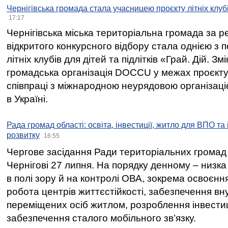
Чернігівська громада стала учасницею проєкту літніх клуб
17:17
Чернігівська міська територіальна громада за 
відкритого конкурсного відбору стала однією з
літніх клубів для дітей та підлітків «Грай. Дій. З
громадська організація DOCCU у межах проєкту 
співпраці з міжнародною неурядовою організаціє
в Україні.
Рада громад області: освіта, інвестиції, житло для ВПО та
розвитку
16:55
Чергове засідання Ради територіальних громад 
Чернігові 27 липня. На порядку денному – низка
в полі зору й на контролі ОВА, зокрема освоєння
робота центрів життєстійкості, забезпечення вн
переміщених осіб житлом, розроблення інвестиц
забезпечення сталого мобільного зв’язку.