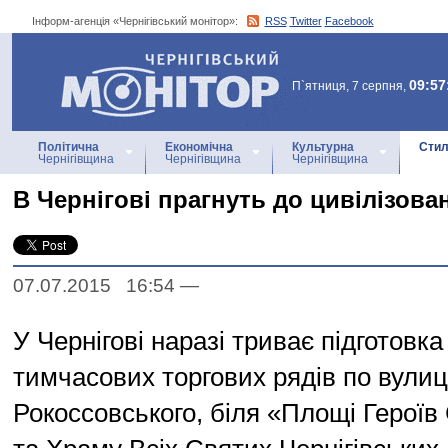
Інформ-агенція «Чернігівський монітор»:
RSS
Twitter
Facebook
Інформ-агенція
«Чернігівський монітор»
09:57
П`ятниця, 7 серпня,
Політична
Економічна
Культурна
Стил
Чернігівщина
Чернігівщина
Чернігівщина
В Чернігові прагнуть до цивілізован
07.07.2015 16:54
—
У Чернігові наразі триває підготовк
тимчасових торгових рядів по вулиц
Рокоссовського, біля «Площі Героїв