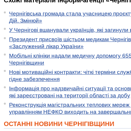
Схожі матеріали інформ-агенції «Черніг
Чернігівська громада стала учасницею проєкту 
Дій. Змінюй»
У Чернігові вшанували українців, які загинули 
Президент присвоїв шістьом медикам Чернігі
«Заслужений лікар України»
Мобільні клініки надали медичну допомогу 65
Чернігівщини
Нові мотиваційні контракти: чіткі терміни служ
гідне забезпечення
Інформація про надзвичайні ситуації та основн
які зареєстровані на території області за добу
Реконструкція магістральних теплових мереж у
управлінням НЕФКО виходить на завершальн
ОСТАННІ НОВИНИ ЧЕРНІГІВЩИНИ