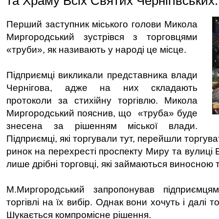
та Храму Всіх Святих Чернігівських.
Перший заступник міського голови Микола
Миргородський зустрівся з торговцями
«труби», як називають у народі це місце.
Підприємці викликали представника влади
Чернігова, адже на них складають
протоколи за стихійну торгівлю. Микола
Миргородський пояснив, що «труба» буде
знесена за рішенням міської влади.
Підприємці, які торгували тут, перейшли торгув
ринок на перехресті проспекту Миру та вулиці
лише дрібні торговці, які займаються виносною т
М.Миргородський запропонував підприємця
торгівлі на їх вибір. Однак вони хочуть і далі т
Шукається компромісне рішення.