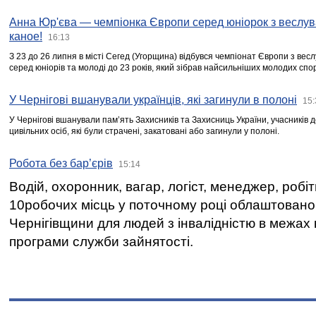
Анна Юр'єва — чемпіонка Європи серед юніорок з веслув
каное!
16:13
З 23 до 26 липня в місті Сегед (Угорщина) відбувся чемпіонат Європи з вес
серед юніорів та молоді до 23 років, який зібрав найсильніших молодих спо
У Чернігові вшанували українців, які загинули в полоні
15:
У Чернігові вшанували пам’ять Захисників та Захисниць України, учасників
цивільних осіб, які були страчені, закатовані або загинули у полоні.
Робота без бар’єрів
15:14
Водій, охоронник, вагар, логіст, менеджер, робі
10робочих місць у поточному році облаштован
Чернігівщини для людей з інвалідністю в межах
програми служби зайнятості.