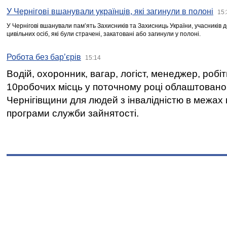
У Чернігові вшанували українців, які загинули в полоні
15:
У Чернігові вшанували пам’ять Захисників та Захисниць України, учасників
цивільних осіб, які були страчені, закатовані або загинули у полоні.
Робота без бар’єрів
15:14
Водій, охоронник, вагар, логіст, менеджер, робі
10робочих місць у поточному році облаштован
Чернігівщини для людей з інвалідністю в межах
програми служби зайнятості.