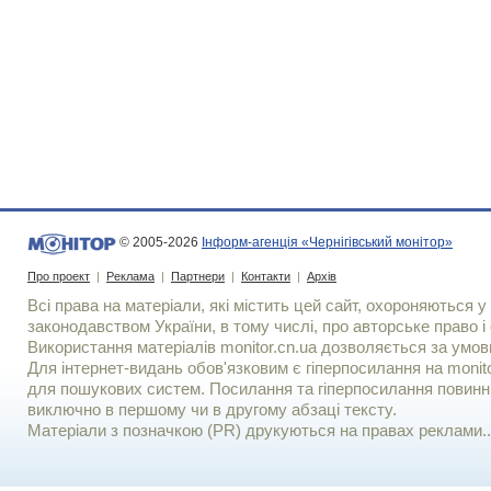
© 2005-2026
Інформ-агенція «Чернігівський монітор»
Про проект
|
Реклама
|
Партнери
|
Контакти
|
Архів
Всі права на матеріали, які містить цей сайт, охороняються у 
законодавством України, в тому числі, про авторське право і 
Використання матерiалiв monitor.cn.ua дозволяється за умов
Для iнтернет-видань обов'язковим є гiперпосилання на monito
для пошукових систем. Посилання та гіперпосилання повинні
виключно в першому чи в другому абзаці тексту.
Матеріали з позначкою (PR) друкуються на правах реклами..