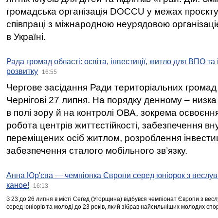
громадська організація DOCCU у межах проєкту 
співпраці з міжнародною неурядовою організаціє
в Україні.
Рада громад області: освіта, інвестиції, житло для ВПО та
розвитку
16:55
Чергове засідання Ради територіальних громад 
Чернігові 27 липня. На порядку денному – низка
в полі зору й на контролі ОВА, зокрема освоєння
робота центрів життєстійкості, забезпечення вн
переміщених осіб житлом, розроблення інвестиц
забезпечення сталого мобільного зв’язку.
Анна Юр'єва — чемпіонка Європи серед юніорок з веслув
каное!
16:13
З 23 до 26 липня в місті Сегед (Угорщина) відбувся чемпіонат Європи з вес
серед юніорів та молоді до 23 років, який зібрав найсильніших молодих спо