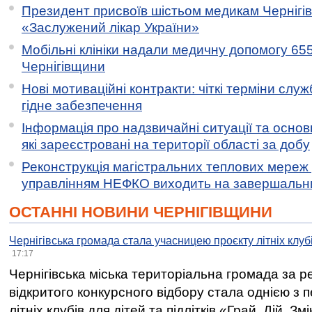
Президент присвоїв шістьом медикам Чернігі
«Заслужений лікар України»
Мобільні клініки надали медичну допомогу 65
Чернігівщини
Нові мотиваційні контракти: чіткі терміни служ
гідне забезпечення
Інформація про надзвичайні ситуації та основн
які зареєстровані на території області за добу
Реконструкція магістральних теплових мереж у
управлінням НЕФКО виходить на завершальн
ОСТАННІ НОВИНИ ЧЕРНІГІВЩИНИ
Чернігівська громада стала учасницею проєкту літніх клуб
17:17
Чернігівська міська територіальна громада за 
відкритого конкурсного відбору стала однією з
літніх клубів для дітей та підлітків «Грай. Дій. З