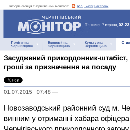
Інформ-агенція «Чернігівський монітор»:
RSS
Twitter
Facebook
Інформ-агенція
«Чернігівський монітор»
02:23
П`ятниця, 7 серпня,
Політична
Економічна
Культурна
Стил
Чернігівщина
Чернігівщина
Чернігівщина
Засуджений прикордонник-штабіст,
гроші за призначення на посаду
01.07.2015 07:48
—
Новозаводський районний суд м. Че
винним у отриманні хабара офіцера
Чернігівського прикордонного загону.