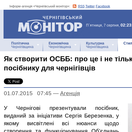
Інформ-агенція «Чернігівський монітор»:
RSS
Twitter
Facebook
Інформ-агенція
«Чернігівський монітор»
02:23
П`ятниця, 7 серпня,
Політична
Економічна
Культурна
Стил
Чернігівщина
Чернігівщина
Чернігівщина
Як створити ОСББ: про це і не тіль
посібнику для чернігівців
01.07.2015 07:45
—
Агенцiя
У Чернігові презентували посібник,
виданий за ініціативи Сергія Березенка, у
якому висвітлені всі нюанси щодо
створення та функціонування Об’єднань