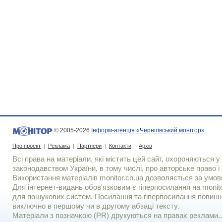
© 2005-2026
Інформ-агенція «Чернігівський монітор»
Про проект
|
Реклама
|
Партнери
|
Контакти
|
Архів
Всі права на матеріали, які містить цей сайт, охороняються у 
законодавством України, в тому числі, про авторське право і 
Використання матерiалiв monitor.cn.ua дозволяється за умов
Для iнтернет-видань обов'язковим є гiперпосилання на monito
для пошукових систем. Посилання та гіперпосилання повинні
виключно в першому чи в другому абзаці тексту.
Матеріали з позначкою (PR) друкуються на правах реклами..