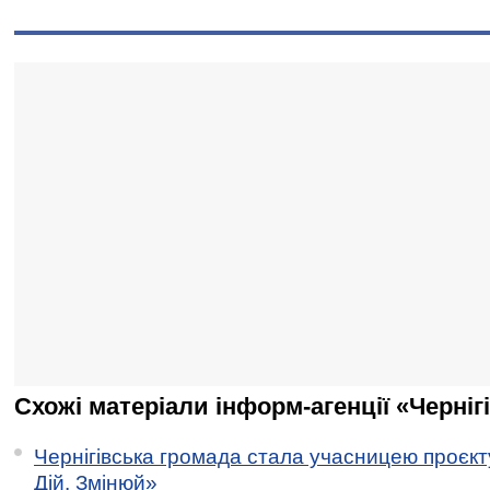
Схожі матеріали інформ-агенції «Черніг
Чернігівська громада стала учасницею проєкту 
Дій. Змінюй»