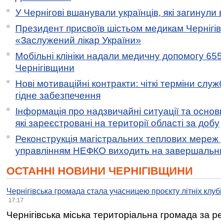
У Чернігові вшанували українців, які загинули 
Президент присвоїв шістьом медикам Чернігі
«Заслужений лікар України»
Мобільні клініки надали медичну допомогу 65
Чернігівщини
Нові мотиваційні контракти: чіткі терміни служ
гідне забезпечення
Інформація про надзвичайні ситуації та основн
які зареєстровані на території області за добу
Реконструкція магістральних теплових мереж у
управлінням НЕФКО виходить на завершальн
ОСТАННІ НОВИНИ ЧЕРНІГІВЩИНИ
Чернігівська громада стала учасницею проєкту літніх клуб
17:17
Чернігівська міська територіальна громада за 