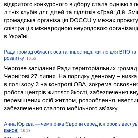
відкритого конкурсного відбору стала однією з
літніх клубів для дітей та підлітків «Грай. Дій. З
громадська організація DOCCU у межах проєкту 
співпраці з міжнародною неурядовою організаціє
в Україні.
Рада громад області: освіта, інвестиції, житло для ВПО та
розвитку
16:55
Чергове засідання Ради територіальних громад 
Чернігові 27 липня. На порядку денному – низка
в полі зору й на контролі ОВА, зокрема освоєння
робота центрів життєстійкості, забезпечення вн
переміщених осіб житлом, розроблення інвестиц
забезпечення сталого мобільного зв’язку.
Анна Юр'єва — чемпіонка Європи серед юніорок з веслув
каное!
16:13