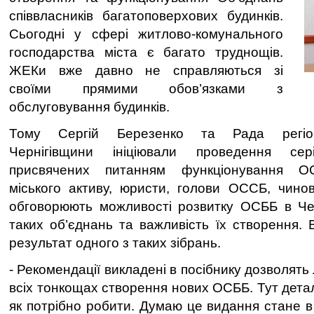
співвласників багатоповерхових будинків.
Сьогодні у сфері житлово-комунального
господарства міста є багато труднощів.
ЖЕКи вже давно не справляються зі
своїми прямими обов’язками з
обслуговування будинків.
Тому Сергій Березенко та Рада регіон
Чернігівщини ініціювали проведення сер
присвячених питанням функціонування О
міського активу, юристи, голови ОССБ, чино
обговорюють можливості розвитку ОСББ в Чер
таких об’єднань та важливість їх створення. 
результат одного з таких зібрань.
- Рекомендації викладені в посібнику дозволять
всіх тонкощах створення нових ОСББ. Тут дета
як потрібно робити. Думаю це видання стане в