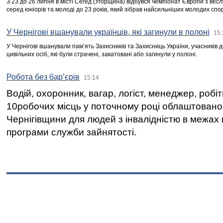
З 23 до 26 липня в місті Сегед (Угорщина) відбувся чемпіонат Європи з вес
серед юніорів та молоді до 23 років, який зібрав найсильніших молодих спо
У Чернігові вшанували українців, які загинули в полоні
15:
У Чернігові вшанували пам’ять Захисників та Захисниць України, учасників
цивільних осіб, які були страчені, закатовані або загинули у полоні.
Робота без бар’єрів
15:14
Водій, охоронник, вагар, логіст, менеджер, робі
10робочих місць у поточному році облаштован
Чернігівщини для людей з інвалідністю в межах
програми служби зайнятості.