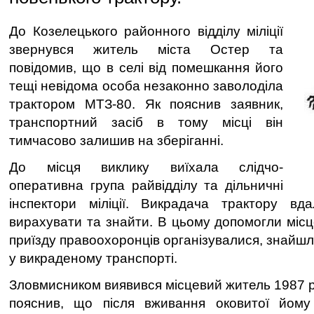
До Козелецького районного відділу міліції
звернувся житель міста Остер та
повідомив, що в селі від помешкання його
тещі невідома особа незаконно заволоділа
трактором МТЗ-80. Як пояснив заявник,
транспортний засіб в тому місці він
тимчасово залишив на зберіганні.
До місця виклику виїхала слідчо-
оперативна група райвідділу та дільничні
інспектори міліції. Викрадача трактору в
вирахувати та знайти. В цьому допомогли місце
приїзду правоохоронців організувалися, знайшл
у викраденому транспорті.
Зловмисником виявився місцевий житель 1987 р
пояснив, що після вживання оковитої йому 