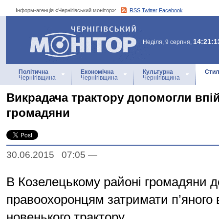
Інформ-агенція «Чернігівський монітор»:
RSS
Twitter
Facebook
Інформ-агенція
«Чернігівський монітор»
14:21:1
Неділя, 9 серпня,
Політична
Економічна
Культурна
Стил
Чернігівщина
Чернігівщина
Чернігівщина
Викрадача трактору допомогли впі
громадяни
30.06.2015 07:05
—
В Козелецькому районі громадяни 
правоохоронцям затримати п’яного 
новенького трактору.