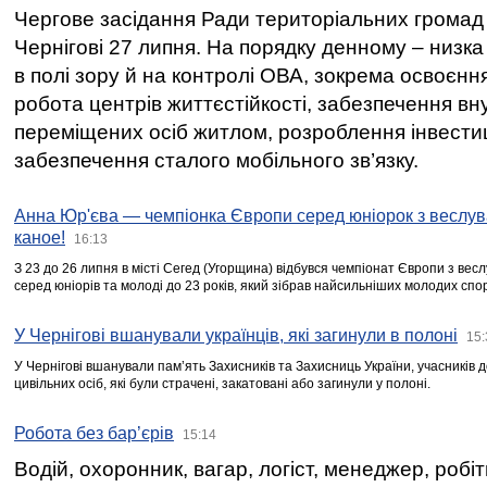
Чергове засідання Ради територіальних громад 
Чернігові 27 липня. На порядку денному – низка
в полі зору й на контролі ОВА, зокрема освоєння
робота центрів життєстійкості, забезпечення вн
переміщених осіб житлом, розроблення інвестиц
забезпечення сталого мобільного зв’язку.
Анна Юр'єва — чемпіонка Європи серед юніорок з веслув
каное!
16:13
З 23 до 26 липня в місті Сегед (Угорщина) відбувся чемпіонат Європи з вес
серед юніорів та молоді до 23 років, який зібрав найсильніших молодих спо
У Чернігові вшанували українців, які загинули в полоні
15:
У Чернігові вшанували пам’ять Захисників та Захисниць України, учасників
цивільних осіб, які були страчені, закатовані або загинули у полоні.
Робота без бар’єрів
15:14
Водій, охоронник, вагар, логіст, менеджер, робі