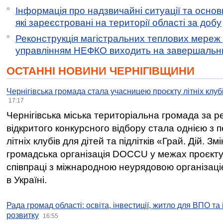
Інформація про надзвичайні ситуації та основн
які зареєстровані на території області за добу
Реконструкція магістральних теплових мереж у
управлінням НЕФКО виходить на завершальн
ОСТАННІ НОВИНИ ЧЕРНІГІВЩИНИ
Чернігівська громада стала учасницею проєкту літніх клуб
17:17
Чернігівська міська територіальна громада за 
відкритого конкурсного відбору стала однією з
літніх клубів для дітей та підлітків «Грай. Дій. З
громадська організація DOCCU у межах проєкту 
співпраці з міжнародною неурядовою організаціє
в Україні.
Рада громад області: освіта, інвестиції, житло для ВПО та
розвитку
16:55