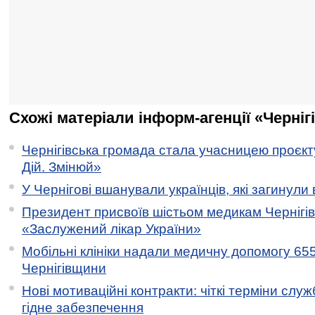
Схожі матеріали інформ-агенції «Черніг
Чернігівська громада стала учасницею проєкту 
Дій. Змінюй»
У Чернігові вшанували українців, які загинули 
Президент присвоїв шістьом медикам Чернігі
«Заслужений лікар України»
Мобільні клініки надали медичну допомогу 65
Чернігівщини
Нові мотиваційні контракти: чіткі терміни служ
гідне забезпечення