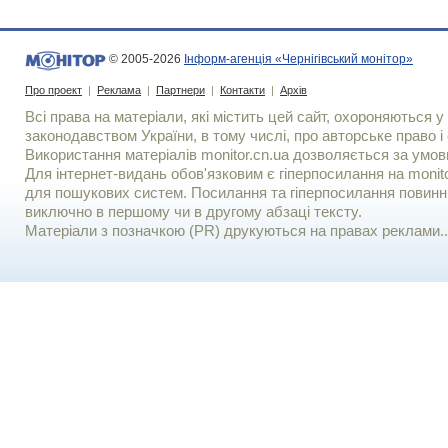
© 2005-2026
Інформ-агенція «Чернігівський монітор»
Про проект
|
Реклама
|
Партнери
|
Контакти
|
Архів
Всі права на матеріали, які містить цей сайт, охороняються у 
законодавством України, в тому числі, про авторське право і 
Використання матерiалiв monitor.cn.ua дозволяється за умов
Для iнтернет-видань обов'язковим є гiперпосилання на monito
для пошукових систем. Посилання та гіперпосилання повинні
виключно в першому чи в другому абзаці тексту.
Матеріали з позначкою (PR) друкуються на правах реклами..