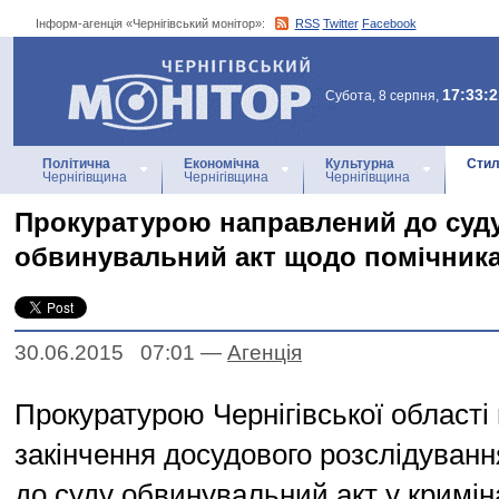
Інформ-агенція «Чернігівський монітор»:
RSS
Twitter
Facebook
Інформ-агенція
«Чернігівський монітор»
17:33:2
Субота, 8 серпня,
Політична
Економічна
Культурна
Стил
Чернігівщина
Чернігівщина
Чернігівщина
Прокуратурою направлений до суд
обвинувальний акт щодо помічника
30.06.2015 07:01
—
Агенцiя
Прокуратурою Чернігівської області 
закінчення досудового розслідуван
до суду обвинувальний акт у кримі