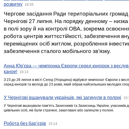
розвитку
16:55
Чергове засідання Ради територіальних громад 
Чернігові 27 липня. На порядку денному – низка
в полі зору й на контролі ОВА, зокрема освоєння
робота центрів життєстійкості, забезпечення вн
переміщених осіб житлом, розроблення інвестиц
забезпечення сталого мобільного зв’язку.
Анна Юр'єва — чемпіонка Європи серед юніорок з веслув
каное!
16:13
З 23 до 26 липня в місті Сегед (Угорщина) відбувся чемпіонат Європи з вес
серед юніорів та молоді до 23 років, який зібрав найсильніших молодих спо
У Чернігові вшанували українців, які загинули в полоні
15:
У Чернігові вшанували пам’ять Захисників та Захисниць України, учасників
цивільних осіб, які були страчені, закатовані або загинули у полоні.
Робота без бар’єрів
15:14