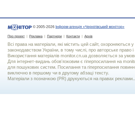
© 2005-2026
Інформ-агенція «Чернігівський монітор»
Про проект
|
Реклама
|
Партнери
|
Контакти
|
Архів
Всі права на матеріали, які містить цей сайт, охороняються у 
законодавством України, в тому числі, про авторське право і 
Використання матерiалiв monitor.cn.ua дозволяється за умов
Для iнтернет-видань обов'язковим є гiперпосилання на monito
для пошукових систем. Посилання та гіперпосилання повинні
виключно в першому чи в другому абзаці тексту.
Матеріали з позначкою (PR) друкуються на правах реклами..