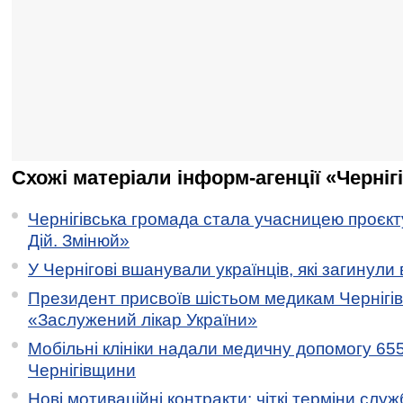
Схожі матеріали інформ-агенції «Черніг
Чернігівська громада стала учасницею проєкту 
Дій. Змінюй»
У Чернігові вшанували українців, які загинули 
Президент присвоїв шістьом медикам Чернігі
«Заслужений лікар України»
Мобільні клініки надали медичну допомогу 65
Чернігівщини
Нові мотиваційні контракти: чіткі терміни служ