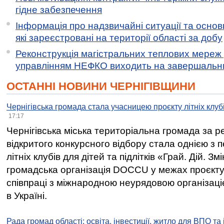
гідне забезпечення
Інформація про надзвичайні ситуації та основн
які зареєстровані на території області за добу
Реконструкція магістральних теплових мереж у
управлінням НЕФКО виходить на завершальн
ОСТАННІ НОВИНИ ЧЕРНІГІВЩИНИ
Чернігівська громада стала учасницею проєкту літніх клуб
17:17
Чернігівська міська територіальна громада за 
відкритого конкурсного відбору стала однією з
літніх клубів для дітей та підлітків «Грай. Дій. З
громадська організація DOCCU у межах проєкту 
співпраці з міжнародною неурядовою організаціє
в Україні.
Рада громад області: освіта, інвестиції, житло для ВПО та