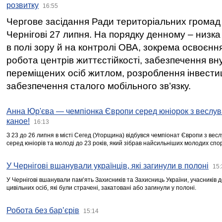
розвитку
16:55
Чергове засідання Ради територіальних громад 
Чернігові 27 липня. На порядку денному – низка
в полі зору й на контролі ОВА, зокрема освоєння
робота центрів життєстійкості, забезпечення вн
переміщених осіб житлом, розроблення інвестиц
забезпечення сталого мобільного зв’язку.
Анна Юр'єва — чемпіонка Європи серед юніорок з веслув
каное!
16:13
З 23 до 26 липня в місті Сегед (Угорщина) відбувся чемпіонат Європи з вес
серед юніорів та молоді до 23 років, який зібрав найсильніших молодих спо
У Чернігові вшанували українців, які загинули в полоні
15:
У Чернігові вшанували пам’ять Захисників та Захисниць України, учасників
цивільних осіб, які були страчені, закатовані або загинули у полоні.
Робота без бар’єрів
15:14