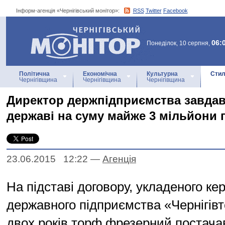
Інформ-агенція «Чернігівський монітор»:
RSS
Twitter
Facebook
Інформ-агенція
«Чернігівський монітор»
06:
Понеділок, 10 серпня,
Політична
Економічна
Культурна
Стил
Чернігівщина
Чернігівщина
Чернігівщина
Директор держпідприємства завдав
державі на суму майже 3 мільйони 
23.06.2015 12:22
—
Агенцiя
На підставі договору, укладеного ке
державного підприємства «Чернігів
двох років торф фрезерний постача