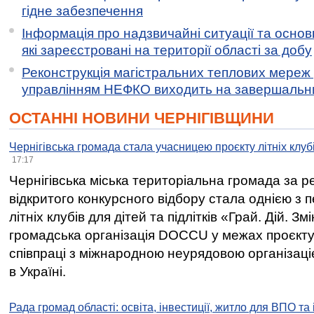
гідне забезпечення
Інформація про надзвичайні ситуації та основн
які зареєстровані на території області за добу
Реконструкція магістральних теплових мереж у
управлінням НЕФКО виходить на завершальн
ОСТАННІ НОВИНИ ЧЕРНІГІВЩИНИ
Чернігівська громада стала учасницею проєкту літніх клуб
17:17
Чернігівська міська територіальна громада за 
відкритого конкурсного відбору стала однією з
літніх клубів для дітей та підлітків «Грай. Дій. З
громадська організація DOCCU у межах проєкту 
співпраці з міжнародною неурядовою організаціє
в Україні.
Рада громад області: освіта, інвестиції, житло для ВПО та