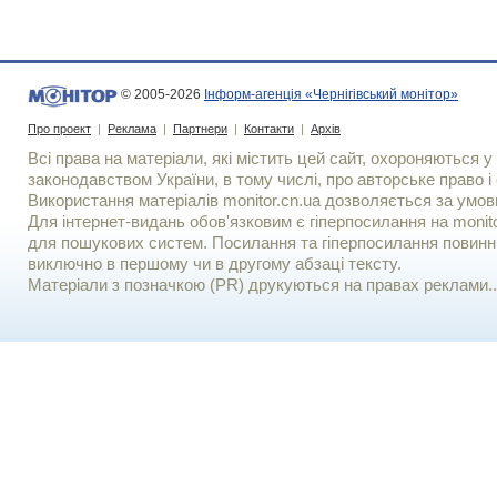
© 2005-2026
Інформ-агенція «Чернігівський монітор»
Про проект
|
Реклама
|
Партнери
|
Контакти
|
Архів
Всі права на матеріали, які містить цей сайт, охороняються у 
законодавством України, в тому числі, про авторське право і 
Використання матерiалiв monitor.cn.ua дозволяється за умов
Для iнтернет-видань обов'язковим є гiперпосилання на monito
для пошукових систем. Посилання та гіперпосилання повинні
виключно в першому чи в другому абзаці тексту.
Матеріали з позначкою (PR) друкуються на правах реклами..