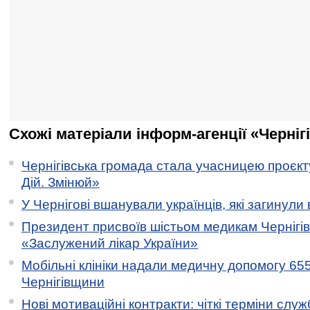
Схожі матеріали інформ-агенції «Черніг
Чернігівська громада стала учасницею проєкту 
Дій. Змінюй»
У Чернігові вшанували українців, які загинули 
Президент присвоїв шістьом медикам Чернігі
«Заслужений лікар України»
Мобільні клініки надали медичну допомогу 65
Чернігівщини
Нові мотиваційні контракти: чіткі терміни служ