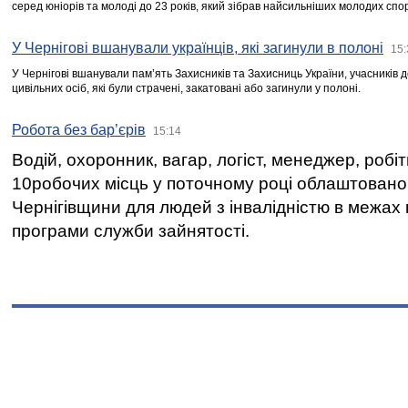
серед юніорів та молоді до 23 років, який зібрав найсильніших молодих спо
У Чернігові вшанували українців, які загинули в полоні
15:
У Чернігові вшанували пам’ять Захисників та Захисниць України, учасників
цивільних осіб, які були страчені, закатовані або загинули у полоні.
Робота без бар’єрів
15:14
Водій, охоронник, вагар, логіст, менеджер, робі
10робочих місць у поточному році облаштован
Чернігівщини для людей з інвалідністю в межах
програми служби зайнятості.