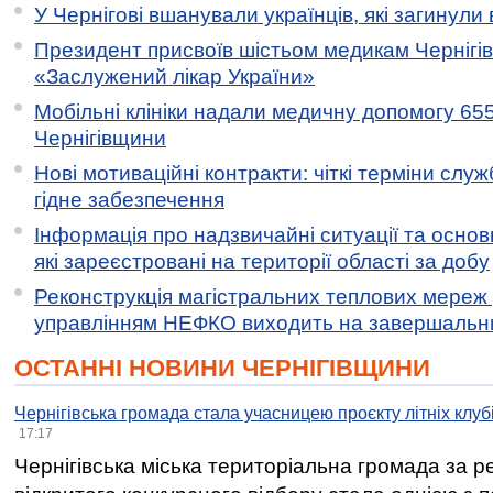
У Чернігові вшанували українців, які загинули 
Президент присвоїв шістьом медикам Чернігі
«Заслужений лікар України»
Мобільні клініки надали медичну допомогу 65
Чернігівщини
Нові мотиваційні контракти: чіткі терміни служ
гідне забезпечення
Інформація про надзвичайні ситуації та основн
які зареєстровані на території області за добу
Реконструкція магістральних теплових мереж у
управлінням НЕФКО виходить на завершальн
ОСТАННІ НОВИНИ ЧЕРНІГІВЩИНИ
Чернігівська громада стала учасницею проєкту літніх клуб
17:17
Чернігівська міська територіальна громада за 