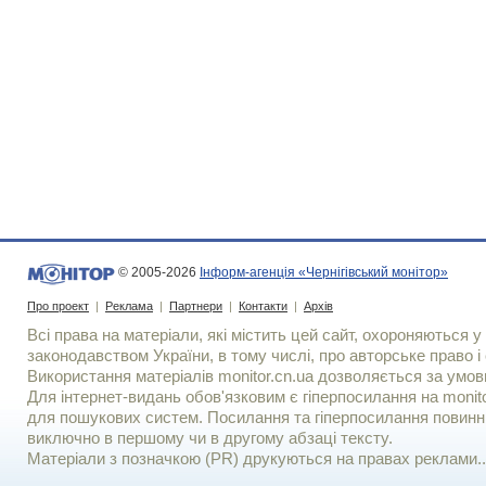
© 2005-2026
Інформ-агенція «Чернігівський монітор»
Про проект
|
Реклама
|
Партнери
|
Контакти
|
Архів
Всі права на матеріали, які містить цей сайт, охороняються у 
законодавством України, в тому числі, про авторське право і 
Використання матерiалiв monitor.cn.ua дозволяється за умов
Для iнтернет-видань обов'язковим є гiперпосилання на monito
для пошукових систем. Посилання та гіперпосилання повинні
виключно в першому чи в другому абзаці тексту.
Матеріали з позначкою (PR) друкуються на правах реклами..