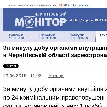
Інформ-агенція «Чернігівський монітор»:
RSS
Twitter
Facebook
Інформ-агенція
«Чернігівський монітор»
19:42:3
Неділя, 9 серпня,
Політична
Економічна
Культурна
Стил
Чернігівщина
Чернігівщина
Чернігівщина
За минулу добу органами внутрішн
в Чернігівській області зареєстров
23.06.2015 11:08
—
Агенцiя
За минулу добу органами внутрішніх
по 24 кримінальним правопорушення
скоїли, встановлені, з них: 1 розбій,