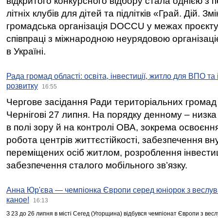
відкритого конкурсного відбору стала однією з
літніх клубів для дітей та підлітків «Грай. Дій. З
громадська організація DOCCU у межах проєкту 
співпраці з міжнародною неурядовою організаціє
в Україні.
Рада громад області: освіта, інвестиції, житло для ВПО та
розвитку
16:55
Чергове засідання Ради територіальних громад 
Чернігові 27 липня. На порядку денному – низка
в полі зору й на контролі ОВА, зокрема освоєння
робота центрів життєстійкості, забезпечення вн
переміщених осіб житлом, розроблення інвестиц
забезпечення сталого мобільного зв’язку.
Анна Юр'єва — чемпіонка Європи серед юніорок з веслув
каное!
16:13
З 23 до 26 липня в місті Сегед (Угорщина) відбувся чемпіонат Європи з вес