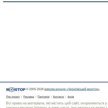
© 2005-2026
Інформ-агенція «Чернігівський монітор»
Про проект
|
Реклама
|
Партнери
|
Контакти
|
Архів
Всі права на матеріали, які містить цей сайт, охороняються у 
законодавством України, в тому числі, про авторське право і 