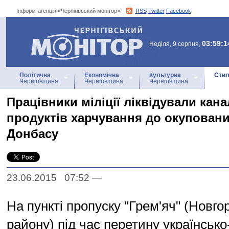
Інформ-агенція «Чернігівський монітор»:
RSS
Twitter
Facebook
Інформ-агенція
«Чернігівський монітор»
03:59:1
Неділя, 9 серпня,
Політична
Економічна
Культурна
Стил
Чернігівщина
Чернігівщина
Чернігівщина
Працівники міліції ліквідували кан
продуктів харчування до окуповани
Донбасу
23.06.2015 07:52
—
На пункті пропуску "Грем'яч" (Новго
району) під час перетину українсько