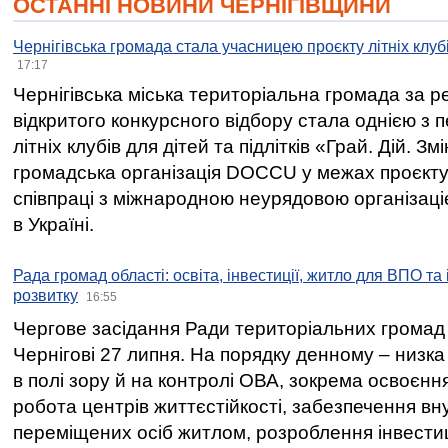
ОСТАННІ НОВИНИ ЧЕРНІГІВЩИНИ
Чернігівська громада стала учасницею проєкту літніх клуб
17:17
Чернігівська міська територіальна громада за 
відкритого конкурсного відбору стала однією з
літніх клубів для дітей та підлітків «Грай. Дій. З
громадська організація DOCCU у межах проєкту 
співпраці з міжнародною неурядовою організаціє
в Україні.
Рада громад області: освіта, інвестиції, житло для ВПО та
розвитку
16:55
Чергове засідання Ради територіальних громад 
Чернігові 27 липня. На порядку денному – низка
в полі зору й на контролі ОВА, зокрема освоєння
робота центрів життєстійкості, забезпечення вн
переміщених осіб житлом, розроблення інвестиц