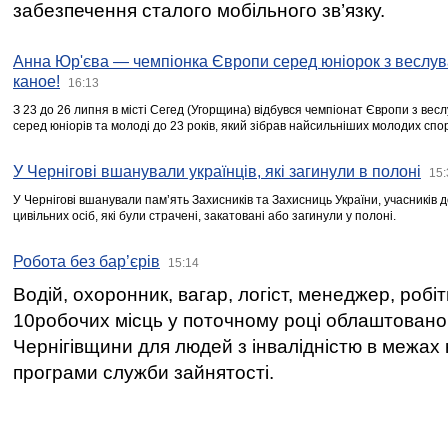
забезпечення сталого мобільного зв’язку.
Анна Юр'єва — чемпіонка Європи серед юніорок з веслув
каное!
16:13
З 23 до 26 липня в місті Сегед (Угорщина) відбувся чемпіонат Європи з вес
серед юніорів та молоді до 23 років, який зібрав найсильніших молодих спо
У Чернігові вшанували українців, які загинули в полоні
15:
У Чернігові вшанували пам’ять Захисників та Захисниць України, учасників
цивільних осіб, які були страчені, закатовані або загинули у полоні.
Робота без бар’єрів
15:14
Водій, охоронник, вагар, логіст, менеджер, робі
10робочих місць у поточному році облаштован
Чернігівщини для людей з інвалідністю в межах
програми служби зайнятості.