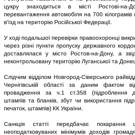
цукру знаходиться в місті Ростові-на-
перевантаження автомобіля на 700 кілограмів
в'їзд на територію Російської Федерації.
У ході подальшої перевірки правоохоронці викр
через різні пункти пропуску державного кордо
доставлялася у місто Ростов-на-Дону, а зві
неконтрольовану територію Луганської та Донец
Слідчим відділом Новгород-Сіверського райвід
Чернігівській області за даним фактом ві
провадження за ч.1 ст.358 (підроблення до
штампів та бланків, збут чи використання під
печаток, штампів) КК України.
Санкція статті передбачає покарання
неоподатковуваних мінімумів доходів грома