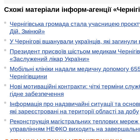
Схожі матеріали інформ-агенції «Черніг
Чернігівська громада стала учасницею проєкту 
Дій. Змінюй»
У Чернігові вшанували українців, які загинули 
Президент присвоїв шістьом медикам Чернігі
«Заслужений лікар України»
Мобільні клініки надали медичну допомогу 65
Чернігівщини
Нові мотиваційні контракти: чіткі терміни служ
гідне забезпечення
Інформація про надзвичайні ситуації та основн
які зареєстровані на території області за добу
Реконструкція магістральних теплових мереж у
управлінням НЕФКО виходить на завершальн