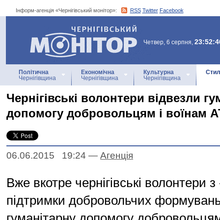
Інформ-агенція «Чернігівський монітор»:
RSS
Twitter
Facebook
Інформ-агенція
«Чернігівський монітор»
23:52:4
Четвер, 6 серпня,
Політична
Економічна
Культурна
Стил
Чернігівщина
Чернігівщина
Чернігівщина
Чернігівські волонтери відвезли гу
допомогу добровольцям і воїнам 
06.06.2015 19:24
—
Агенцiя
Вже вкотре чернігівські волонтери з
підтримки добровольчих формувань
гуманітарну допомогу добровольцям