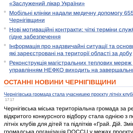
«Заслужений лікар України»
Мобільні клініки надали медичну допомогу 65
Чернігівщини
Нові мотиваційні контракти: чіткі терміни служ
гідне забезпечення
Інформація про надзвичайні ситуації та основн
які зареєстровані на території області за добу
Реконструкція магістральних теплових мереж у
управлінням НЕФКО виходить на завершальн
ОСТАННІ НОВИНИ ЧЕРНІГІВЩИНИ
Чернігівська громада стала учасницею проєкту літніх клуб
17:17
Чернігівська міська територіальна громада за 
відкритого конкурсного відбору стала однією з
літніх клубів для дітей та підлітків «Грай. Дій. З
громадська організація DOCCU у межах проєкту 