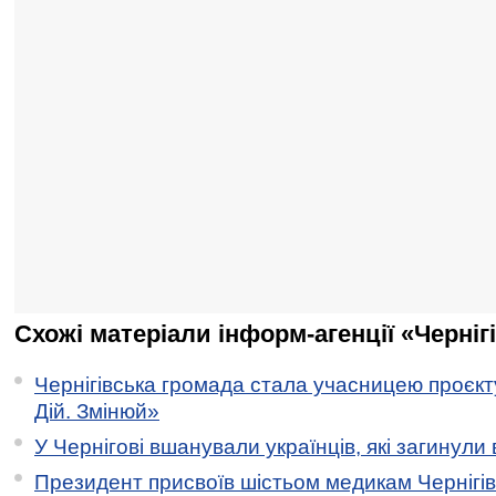
Схожі матеріали інформ-агенції «Черніг
Чернігівська громада стала учасницею проєкту 
Дій. Змінюй»
У Чернігові вшанували українців, які загинули 
Президент присвоїв шістьом медикам Чернігі