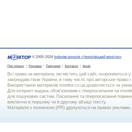
© 2005-2026
Інформ-агенція «Чернігівський монітор»
Про проект
|
Реклама
|
Партнери
|
Контакти
|
Архів
Всі права на матеріали, які містить цей сайт, охороняються у 
законодавством України, в тому числі, про авторське право і 
Використання матерiалiв monitor.cn.ua дозволяється за умов
Для iнтернет-видань обов'язковим є гiперпосилання на monito
для пошукових систем. Посилання та гіперпосилання повинні
виключно в першому чи в другому абзаці тексту.
Матеріали з позначкою (PR) друкуються на правах реклами..