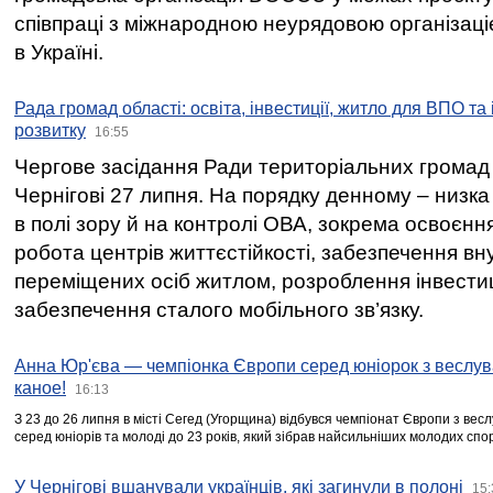
співпраці з міжнародною неурядовою організаціє
в Україні.
Рада громад області: освіта, інвестиції, житло для ВПО та
розвитку
16:55
Чергове засідання Ради територіальних громад 
Чернігові 27 липня. На порядку денному – низка
в полі зору й на контролі ОВА, зокрема освоєння
робота центрів життєстійкості, забезпечення вн
переміщених осіб житлом, розроблення інвестиц
забезпечення сталого мобільного зв’язку.
Анна Юр'єва — чемпіонка Європи серед юніорок з веслув
каное!
16:13
З 23 до 26 липня в місті Сегед (Угорщина) відбувся чемпіонат Європи з вес
серед юніорів та молоді до 23 років, який зібрав найсильніших молодих спо
У Чернігові вшанували українців, які загинули в полоні
15: