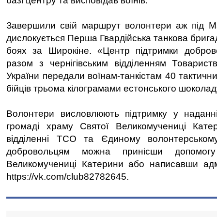
базі центру та висповідав воїнів.
Завершили свій маршрут волонтери аж під Ма
дислокується Перша Гвардійська танкова бригад
боях за Широкіне. «Центр підтримки добро
разом з чернігівським відділенням Товарист
України передали воїнам-танкістам 40 тактични
бійців трьома кілограмами естонського шоколад
Волонтери висловлюють підтримку у наданні
громаді храму Святої Великомучениці Катери
відділенні ТСО та Єдиному волонтерськом
добровольцям можна принісши допомог
Великомучениці Катерини або написавши адмі
https://vk.com/club82782645.