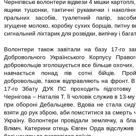
Чернігівські волонтери відвези 4 мішки картоплі,
ящики тушонки, тактичні рукавички і наколінн
пральних засобів, туалетний папір, засоби 
згущене молоко, коробку сухих борщів, питну во
сигнальний ліхтарик для розвідки, випічку і бага
Волонтери також завітали на базу 17-го за
Добровольчого Українського Корпусу Право
добровольців зголошується все більше охочих, н
навчається понад пів сотні бійців. Прой
добровольців, також відправляють на фронт. В
17-го Збату ДУК ПС проходить підготовку
Чернігова – Наталія Т. Її чоловік служив в 13-му
при обороні Дебальцеве. Вдова не стала сиді
взяти до рук зброю, аби помститися за смерть 
Україну. Волонтери провідали землячку, а бл
Влкмч. Катерини отець Євген Орда відслужив 