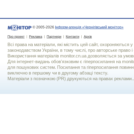
© 2005-2026
Інформ-агенція «Чернігівський монітор»
Про проект
|
Реклама
|
Партнери
|
Контакти
|
Архів
Всі права на матеріали, які містить цей сайт, охороняються у 
законодавством України, в тому числі, про авторське право і 
Використання матерiалiв monitor.cn.ua дозволяється за умов
Для iнтернет-видань обов'язковим є гiперпосилання на monito
для пошукових систем. Посилання та гіперпосилання повинні
виключно в першому чи в другому абзаці тексту.
Матеріали з позначкою (PR) друкуються на правах реклами..