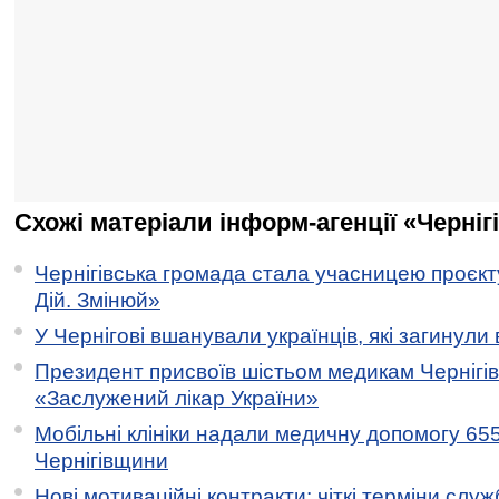
Схожі матеріали інформ-агенції «Черніг
Чернігівська громада стала учасницею проєкту 
Дій. Змінюй»
У Чернігові вшанували українців, які загинули 
Президент присвоїв шістьом медикам Чернігі
«Заслужений лікар України»
Мобільні клініки надали медичну допомогу 65
Чернігівщини
Нові мотиваційні контракти: чіткі терміни служ