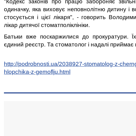
"Кодекс законів про працю забороняє звільн
одиначку, яка виховує неповнолітню дитину і в
стосується і цієї лікаря", - говорить Володи
лікар дитячої стоматполіклініки.
Батьки вже поскаржилися до прокуратури. Ї
єдиний реєстр. Та стоматолог і надалі приймає 
http://podrobnosti.ua/2038927-stomatolog-z-chern
hlopchika-z-gemoflju.html