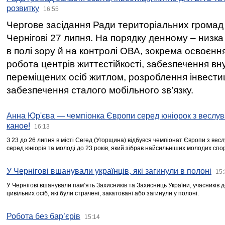
розвитку
16:55
Чергове засідання Ради територіальних громад 
Чернігові 27 липня. На порядку денному – низка
в полі зору й на контролі ОВА, зокрема освоєння
робота центрів життєстійкості, забезпечення вн
переміщених осіб житлом, розроблення інвестиц
забезпечення сталого мобільного зв’язку.
Анна Юр'єва — чемпіонка Європи серед юніорок з веслув
каное!
16:13
З 23 до 26 липня в місті Сегед (Угорщина) відбувся чемпіонат Європи з вес
серед юніорів та молоді до 23 років, який зібрав найсильніших молодих спо
У Чернігові вшанували українців, які загинули в полоні
15:
У Чернігові вшанували пам’ять Захисників та Захисниць України, учасників
цивільних осіб, які були страчені, закатовані або загинули у полоні.
Робота без бар’єрів
15:14