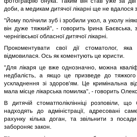
фотографію онука. Таким він став уже за дві
доби, а медикам дитячої лікарні ще не вдалося 
"Йому полічили зуб і зробили укол, а уколу нія
він дуже тяжкий", - говорить Ірина Баєвська, 
чернігівської обласної дитячої лікарні.
Прокоментувати свої дії стоматолог, яка
відмовилася. Ось як коментують це юристи.
"Для лікаря це вже однозначно, можна кваліфі
недбалість, а якщо це призведе до тяжкого
ускладнення зі здоров'ям. Це кримінальна від
мала місце лікарська помилка", - говорить Олекс
В дитячій стоматполіклінніці розповіли, що 
надходять до адміністрації, адресовані саме
рахунку кілька доган, та звільнити з посади
забороняє закон.