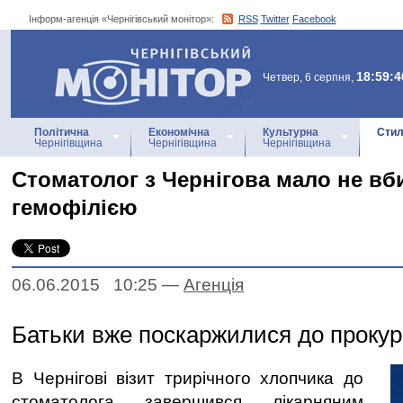
Інформ-агенція «Чернігівський монітор»:
RSS
Twitter
Facebook
Інформ-агенція
«Чернігівський монітор»
18:59:4
Четвер, 6 серпня,
Політична
Економічна
Культурна
Стил
Чернігівщина
Чернігівщина
Чернігівщина
Стоматолог з Чернігова мало не вб
гемофілією
06.06.2015 10:25
—
Агенцiя
Батьки вже поскаржилися до прокур
В Чернігові візит трирічного хлопчика до
стоматолога завершився лікарняним