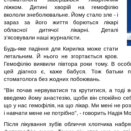
ліжком. Дитині хворій на гемофілію
вкололи знеболювальне. Йому стало зле - і
зараз за його життя борються лікарі
обласної дитячої лікарні. Деталі
з'ясовували наші журналісти.
Будь-яке падіння для Кирилка може стати
летальним. Й нього не згортається кров.
Гемофілію виявили півтора роки тому. В особи
цей діагноз є, каже бабуся. Тож батьки 
стоматолога без жодних побоювань.
"Він почав нервуватися та крутитися, а тоді 
введемо йому анастезію, щоби він спокійно себ
що у нас гемофілія, на що лікар. Ми мені не ро
і навчати мене не потрібно", - говорить Надія М
Після лікування зубів обличчя хлопчика набря