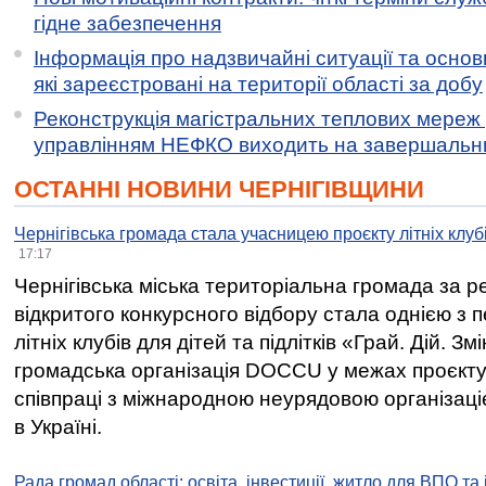
гідне забезпечення
Інформація про надзвичайні ситуації та основн
які зареєстровані на території області за добу
Реконструкція магістральних теплових мереж у
управлінням НЕФКО виходить на завершальн
ОСТАННІ НОВИНИ ЧЕРНІГІВЩИНИ
Чернігівська громада стала учасницею проєкту літніх клуб
17:17
Чернігівська міська територіальна громада за 
відкритого конкурсного відбору стала однією з
літніх клубів для дітей та підлітків «Грай. Дій. З
громадська організація DOCCU у межах проєкту 
співпраці з міжнародною неурядовою організаціє
в Україні.
Рада громад області: освіта, інвестиції, житло для ВПО та