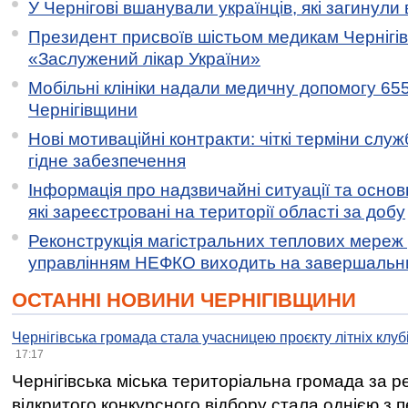
У Чернігові вшанували українців, які загинули 
Президент присвоїв шістьом медикам Чернігі
«Заслужений лікар України»
Мобільні клініки надали медичну допомогу 65
Чернігівщини
Нові мотиваційні контракти: чіткі терміни служ
гідне забезпечення
Інформація про надзвичайні ситуації та основн
які зареєстровані на території області за добу
Реконструкція магістральних теплових мереж у
управлінням НЕФКО виходить на завершальн
ОСТАННІ НОВИНИ ЧЕРНІГІВЩИНИ
Чернігівська громада стала учасницею проєкту літніх клуб
17:17
Чернігівська міська територіальна громада за 
відкритого конкурсного відбору стала однією з