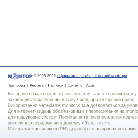
© 2005-2026
Інформ-агенція «Чернігівський монітор»
Про проект
|
Реклама
|
Партнери
|
Контакти
|
Архів
Всі права на матеріали, які містить цей сайт, охороняються у 
законодавством України, в тому числі, про авторське право і 
Використання матерiалiв monitor.cn.ua дозволяється за умов
Для iнтернет-видань обов'язковим є гiперпосилання на monito
для пошукових систем. Посилання та гіперпосилання повинні
виключно в першому чи в другому абзаці тексту.
Матеріали з позначкою (PR) друкуються на правах реклами..