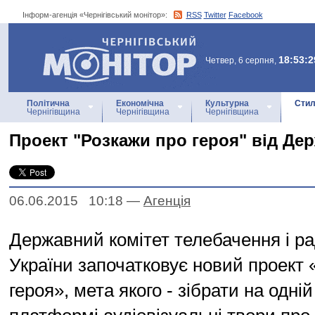
Інформ-агенція «Чернігівський монітор»:
RSS
Twitter
Facebook
Інформ-агенція
«Чернігівський монітор»
18:53:2
Четвер, 6 серпня,
Політична
Економічна
Культурна
Стил
Чернігівщина
Чернігівщина
Чернігівщина
Проект "Розкажи про героя" від Де
06.06.2015 10:18
—
Агенцiя
Державний комітет телебачення і р
України започатковує новий проект
героя», мета якого - зібрати на одній