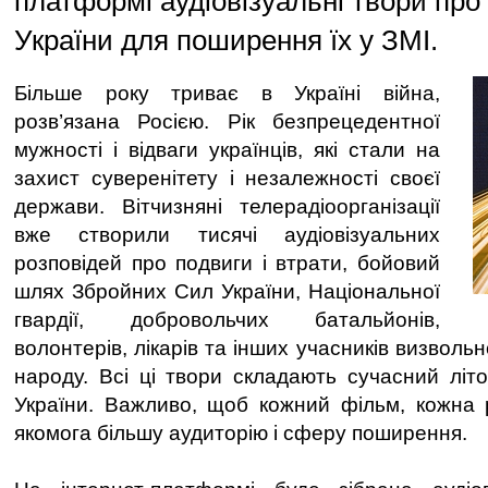
платформі аудіовізуальні твори про п
України для поширення їх у ЗМІ.
Більше року триває в Україні війна,
розв’язана Росією. Рік безпрецедентної
мужності і відваги українців, які стали на
захист суверенітету і незалежності своєї
держави. Вітчизняні телерадіоорганізації
вже створили тисячі аудіовізуальних
розповідей про подвиги і втрати, бойовий
шлях Збройних Сил України, Національної
гвардії, добровольчих батальйонів,
волонтерів, лікарів та інших учасників визвольн
народу. Всі ці твори складають сучасний літоп
України. Важливо, щоб кожний фільм, кожна 
якомога більшу аудиторію і сферу поширення.