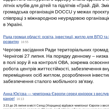
літніх клубів для дітей та підлітків «Грай. Дій. З
громадська організація DOCCU у межах проєкту 
співпраці з міжнародною неурядовою організаціє
в Україні.
Рада громад області: освіта, інвестиції, житло для ВПО та
розвитку
16:55
Чергове засідання Ради територіальних громад 
Чернігові 27 липня. На порядку денному – низка
в полі зору й на контролі ОВА, зокрема освоєння
робота центрів життєстійкості, забезпечення вн
переміщених осіб житлом, розроблення інвестиц
забезпечення сталого мобільного зв’язку.
Анна Юр'єва — чемпіонка Європи серед юніорок з веслув
каное!
16:13
З 23 до 26 липня в місті Сегед (Угорщина) відбувся чемпіонат Європи з вес