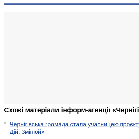
Схожі матеріали інформ-агенції «Черніг
Чернігівська громада стала учасницею проєкту 
Дій. Змінюй»