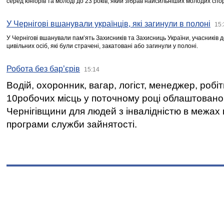
серед юніорів та молоді до 23 років, який зібрав найсильніших молодих спо
У Чернігові вшанували українців, які загинули в полоні
15:
У Чернігові вшанували пам’ять Захисників та Захисниць України, учасників
цивільних осіб, які були страчені, закатовані або загинули у полоні.
Робота без бар’єрів
15:14
Водій, охоронник, вагар, логіст, менеджер, робі
10робочих місць у поточному році облаштован
Чернігівщини для людей з інвалідністю в межах
програми служби зайнятості.