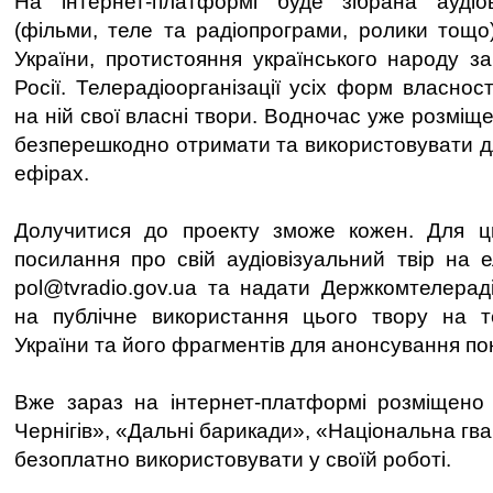
На інтернет-платформі буде зібрана аудіов
(фільми, теле та радіопрограми, ролики тощо)
України, протистояння українського народу за
Росії. Телерадіоорганізації усіх форм власнос
на ній свої власні твори. Водночас уже розміщ
безперешкодно отримати та використовувати дл
ефірах.
Долучитися до проекту зможе кожен. Для ць
посилання про свій аудіовізуальний твір на е
pol@tvradio.gov.ua та надати Держкомтелерад
на публічне використання цього твору на те
України та його фрагментів для анонсування пок
Вже зараз на інтернет-платформі розміщено
Чернігів», «Дальні барикади», «Національна гва
безоплатно використовувати у своїй роботі.