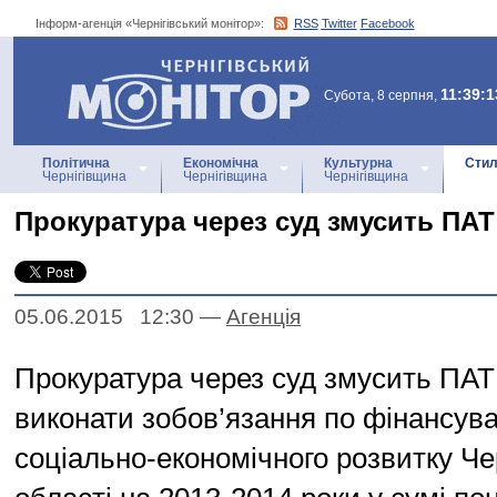
Інформ-агенція «Чернігівський монітор»:
RSS
Twitter
Facebook
Інформ-агенція
«Чернігівський монітор»
11:39:1
Субота, 8 серпня,
Політична
Економічна
Культурна
Стил
Чернігівщина
Чернігівщина
Чернігівщина
Прокуратура через суд змусить ПАТ
05.06.2015 12:30
—
Агенцiя
Прокуратура через суд змусить ПАТ
виконати зобов’язання по фінансув
соціально-економічного розвитку Чер