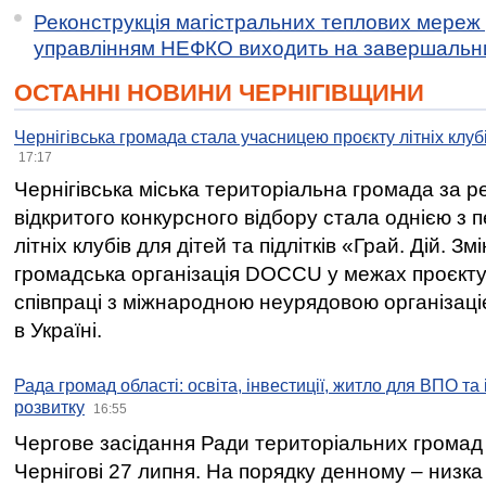
Реконструкція магістральних теплових мереж у
управлінням НЕФКО виходить на завершальн
ОСТАННІ НОВИНИ ЧЕРНІГІВЩИНИ
Чернігівська громада стала учасницею проєкту літніх клуб
17:17
Чернігівська міська територіальна громада за 
відкритого конкурсного відбору стала однією з
літніх клубів для дітей та підлітків «Грай. Дій. З
громадська організація DOCCU у межах проєкту 
співпраці з міжнародною неурядовою організаціє
в Україні.
Рада громад області: освіта, інвестиції, житло для ВПО та
розвитку
16:55
Чергове засідання Ради територіальних громад 
Чернігові 27 липня. На порядку денному – низка