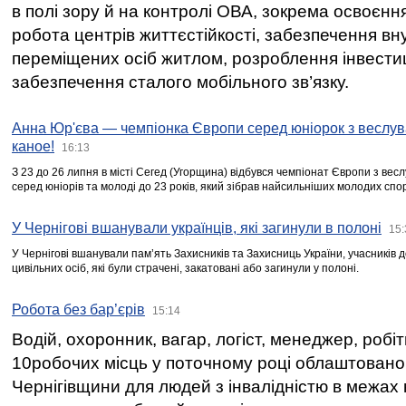
в полі зору й на контролі ОВА, зокрема освоєння
робота центрів життєстійкості, забезпечення вн
переміщених осіб житлом, розроблення інвестиц
забезпечення сталого мобільного зв’язку.
Анна Юр'єва — чемпіонка Європи серед юніорок з веслув
каное!
16:13
З 23 до 26 липня в місті Сегед (Угорщина) відбувся чемпіонат Європи з вес
серед юніорів та молоді до 23 років, який зібрав найсильніших молодих спо
У Чернігові вшанували українців, які загинули в полоні
15:
У Чернігові вшанували пам’ять Захисників та Захисниць України, учасників
цивільних осіб, які були страчені, закатовані або загинули у полоні.
Робота без бар’єрів
15:14
Водій, охоронник, вагар, логіст, менеджер, робі
10робочих місць у поточному році облаштован
Чернігівщини для людей з інвалідністю в межах