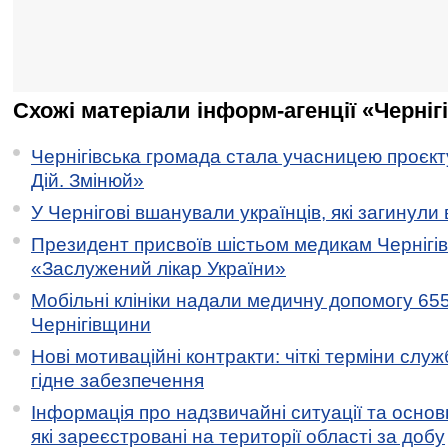
Схожі матеріали інформ-агенції «Черніг
Чернігівська громада стала учасницею проєкту 
Дій. Змінюй»
У Чернігові вшанували українців, які загинули 
Президент присвоїв шістьом медикам Чернігі
«Заслужений лікар України»
Мобільні клініки надали медичну допомогу 65
Чернігівщини
Нові мотиваційні контракти: чіткі терміни служ
гідне забезпечення
Інформація про надзвичайні ситуації та основн
які зареєстровані на території області за добу