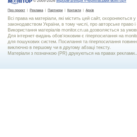
© 2005-2026
Інформ-агенція «Чернігівський монітор»
Про проект
|
Реклама
|
Партнери
|
Контакти
|
Архів
Всі права на матеріали, які містить цей сайт, охороняються у 
законодавством України, в тому числі, про авторське право і 
Використання матерiалiв monitor.cn.ua дозволяється за умов
Для iнтернет-видань обов'язковим є гiперпосилання на monito
для пошукових систем. Посилання та гіперпосилання повинні
виключно в першому чи в другому абзаці тексту.
Матеріали з позначкою (PR) друкуються на правах реклами..