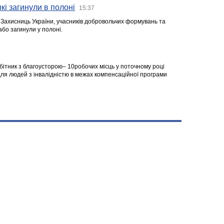
кі загинули в полоні
15:37
а Захисниць України, учасників добровольчих формувань та
 або загинули у полоні.
робітник з благоусторою– 10робочих місць у поточному році
я людей з інвалідністю в межах компенсаційної програми