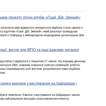
цею проєкту літніх клубів «Грай. Дій. Змінюй»
а результатами відкритого конкурсного відбору стала однією з
та підлітків «Грай. Дій. Змінюй», який реалізує громадська
rward у співпраці з міжнародною неурядовою організацією War
стиції, житло для ВПО та інші важливі питання
ад області відбулося у Чернігові 27 липня. На порядку денному
 контролі ОВА, зокрема освоєння освітніх субвенцій, робота
ішньо переміщених осіб житлом, розроблення інвестиційних
зку.
серед юніорок з веслування на байдарках і
ідбувся чемпіонат Європи з веслування на байдарках і каное
ібрав найсильніших молодих спортсменів континенту.