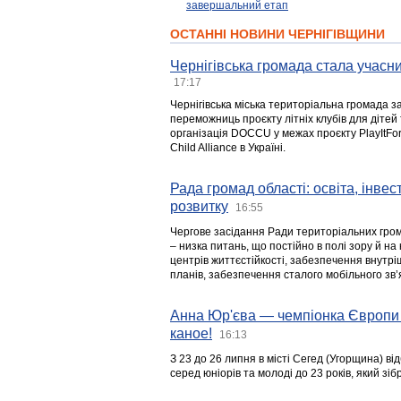
завершальний етап
ОСТАННІ НОВИНИ ЧЕРНІГІВЩИНИ
Чернігівська громада стала учасни
17:17
Чернігівська міська територіальна громада з
переможниць проєкту літніх клубів для дітей 
організація DOCCU у межах проєкту PlayItFo
Child Alliance в Україні.
Рада громад області: освіта, інве
розвитку
16:55
Чергове засідання Ради територіальних гром
– низка питань, що постійно в полі зору й на
центрів життєстійкості, забезпечення внутр
планів, забезпечення сталого мобільного зв’я
Анна Юр'єва — чемпіонка Європи 
каное!
16:13
З 23 до 26 липня в місті Сегед (Угорщина) в
серед юніорів та молоді до 23 років, який з