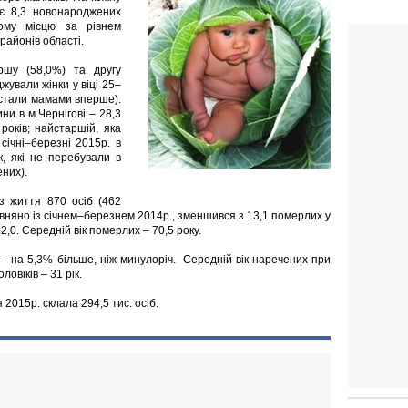
ає 8,3 новонароджених
мому місцю за рівнем
районів області.
ршу (58,0%) та другу
жували жінки у віці 25–
кі стали мамами вперше).
ни в м.Чернігові – 28,3
років; найстаршій, яка
січні–березні 2015р. в
к, які не перебували в
них).
з життя 870 осіб (462
рівняно із січнем–березнем 2014р., зменшився з 13,1 померлих у
,0. Середній вік померлих – 70,5 року.
 на 5,3% більше, ніж минулоріч. Середній вік наречених при
ловіків – 31 рік.
я 2015р. склала 294,5 тис. осіб.