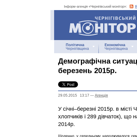
Інформ-агенція «Чернігівський монітор»:
Інформ-агенція
«Чернігівський монітор»
Політична
Економічна
Чернігівщина
Чернігівщина
Демографічна ситуаці
березень 2015р.
29.05.2015 13:17
—
Агенцiя
У січні–березні 2015р. в місті
хлопчиків і 289 дівчаток), що 
2014р.
Щоденно, у середньому, народжувалося сем