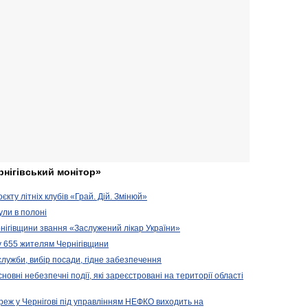
рнігівський монітор»
кту літніх клубів «Грай. Дій. Змінюй»
ули в полоні
нігівщини звання «Заслужений лікар України»
у 655 жителям Чернігівщини
 служби, вибір посади, гідне забезпечення
новні небезпечні події, які зареєстровані на території області
реж у Чернігові під управлінням НЕФКО виходить на