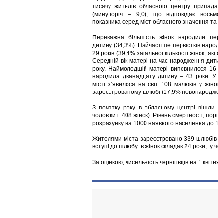
тисячу жителів обласного центру припад
(минулоріч – 9,0), що відповідає вось
показника серед міст обласного значення та 
Переважна більшість жінок народили пе
дитину (34,3%). Найчастіше первістків народ
29 років (39,4% загальної кількості жінок, я
Середній вік матері на час народження дити
року. Наймолодшій матері виповнилося 16 
народила дванадцяту дитину – 43 роки. У 
місті з’явилося на світ 108 малюків у жіно
зареєстрованому шлюбі (17,9% новонародже
З початку року в обласному центрі пішли 
чоловіки і 408 жінок). Рівень смертності, по
розрахунку на 1000 наявного населення до 12
Жителями міста зареєстровано 339 шлюбів –
вступі до шлюбу в жінок складав 24 роки, у чо
За оцінкою, чисельність чернігівців на 1 квітн