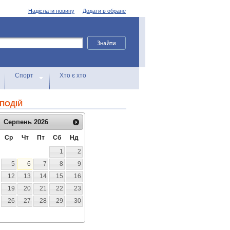
Надіслати новину
Додати в обране
Спорт
Хто є хто
ПОДІЙ
Серпень
2026
Ср
Чт
Пт
Сб
Нд
1
2
5
6
7
8
9
12
13
14
15
16
19
20
21
22
23
26
27
28
29
30