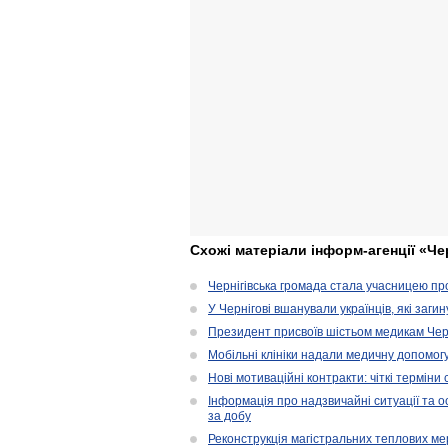
Схожі матеріали інформ-агенції «Че
Чернігівська громада стала учасницею проє
У Чернігові вшанували українців, які загин
Президент присвоїв шістьом медикам Чер
Мобільні клініки надали медичну допомог
Нові мотиваційні контракти: чіткі терміни
Інформація про надзвичайні ситуації та ос
за добу
Реконструкція магістральних теплових ме