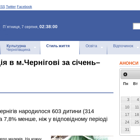
RSS
Twitter
Facebook
02:38:00
П`ятниця, 7 серпня,
Культурна
Стиль життя
Освіта
Відпочинок
Чернігівщина
я в м.Чернігові за січень–
АНОНСИ 
Пн
Вт
3
4
10
11
 Чернігів народилося 603 дитини (314
17
18
на 7,8% менше, ніж у відповідному періоді
24
25
31
еро малюків. На кожну