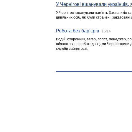
У Чернігові вшанували українців, я
У Чернігові вшанували пам’ять Захисників т
цивільних осіб, які були страчені, закатовані
Робота без бар’єрів
15:14
Водій, охоронник, вагар, логіст, менеджер, 
облаштовано роботодавцями Чернігівщини дл
служби зайнятості.