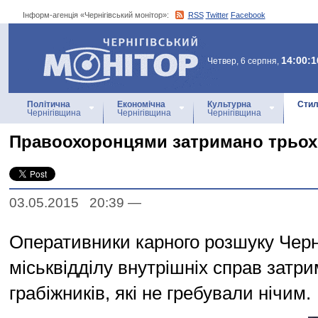
Інформ-агенція «Чернігівський монітор»:
RSS
Twitter
Facebook
Інформ-агенція
«Чернігівський монітор»
14:00:1
Четвер, 6 серпня,
Політична
Економічна
Культурна
Стил
Чернігівщина
Чернігівщина
Чернігівщина
Правоохоронцями затримано трьох 
03.05.2015 20:39
—
Оперативники карного розшуку Черні
міськвідділу внутрішніх справ затр
грабіжників, які не гребували нічим.