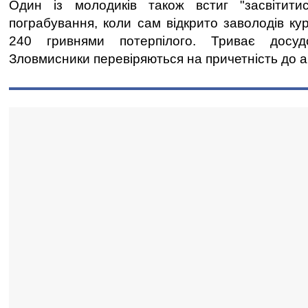
Один із молодиків також встиг "засвітити
пограбування, коли сам відкрито заволодів ку
240 гривнями потерпілого. Триває досудо
Зловмисники перевіряються на причетність до а