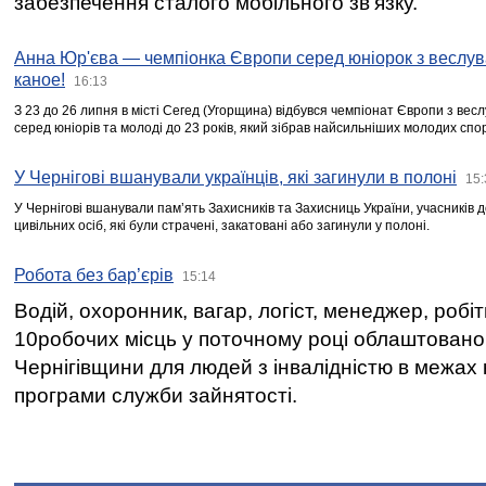
забезпечення сталого мобільного зв’язку.
Анна Юр'єва — чемпіонка Європи серед юніорок з веслув
каное!
16:13
З 23 до 26 липня в місті Сегед (Угорщина) відбувся чемпіонат Європи з вес
серед юніорів та молоді до 23 років, який зібрав найсильніших молодих спо
У Чернігові вшанували українців, які загинули в полоні
15:
У Чернігові вшанували пам’ять Захисників та Захисниць України, учасників
цивільних осіб, які були страчені, закатовані або загинули у полоні.
Робота без бар’єрів
15:14
Водій, охоронник, вагар, логіст, менеджер, робі
10робочих місць у поточному році облаштован
Чернігівщини для людей з інвалідністю в межах
програми служби зайнятості.