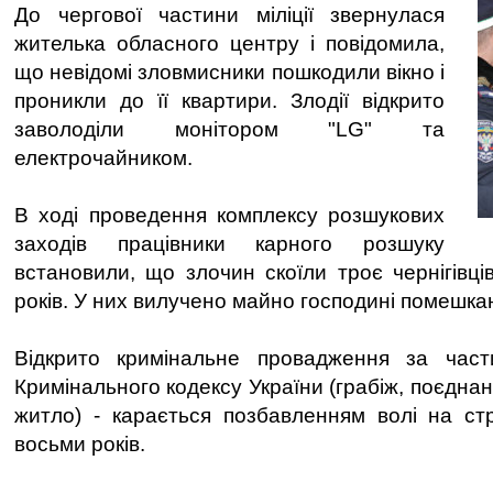
До чергової частини міліції звернулася
жителька обласного центру і повідомила,
що невідомі зловмисники пошкодили вікно і
проникли до її квартири. Злодії відкрито
заволоділи монітором "LG" та
електрочайником.
В ході проведення комплексу розшукових
заходів працівники карного розшуку
встановили, що злочин скоїли троє чернігівці
років. У них вилучено майно господині помешка
Відкрито кримінальне провадження за час
Кримінального кодексу України (грабіж, поєдна
житло) - карається позбавленням волі на ст
восьми років.