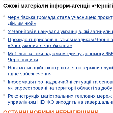
Схожі матеріали інформ-агенції «Черніг
Чернігівська громада стала учасницею проєкту 
Дій. Змінюй»
У Чернігові вшанували українців, які загинули 
Президент присвоїв шістьом медикам Чернігі
«Заслужений лікар України»
Мобільні клініки надали медичну допомогу 65
Чернігівщини
Нові мотиваційні контракти: чіткі терміни служ
гідне забезпечення
Інформація про надзвичайні ситуації та основн
які зареєстровані на території області за добу
Реконструкція магістральних теплових мереж у
управлінням НЕФКО виходить на завершальн
ОСТАННІ НОВИНИ ЧЕРНІГІВЩИНИ