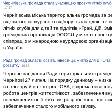
Чернігівська громада стала учасницею проєкту літніх клуб
17:17
Чернігівська міська територіальна громада за 
відкритого конкурсного відбору стала однією з
літніх клубів для дітей та підлітків «Грай. Дій. З
громадська організація DOCCU у межах проєкту 
співпраці з міжнародною неурядовою організаціє
в Україні.
Рада громад області: освіта, інвестиції, житло для ВПО та
розвитку
16:55
Чергове засідання Ради територіальних громад 
Чернігові 27 липня. На порядку денному – низка
в полі зору й на контролі ОВА, зокрема освоєння
робота центрів життєстійкості, забезпечення вн
переміщених осіб житлом, розроблення інвестиц
забезпечення сталого мобільного зв’язку.