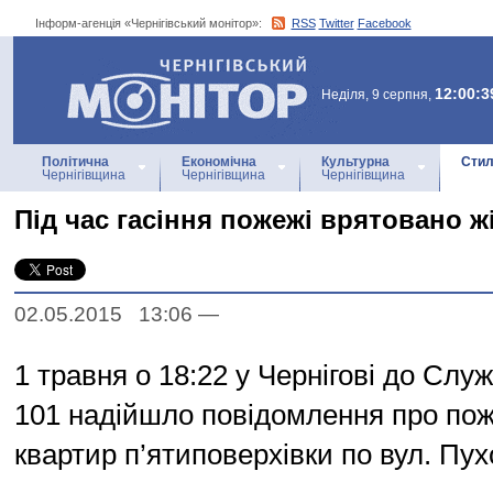
Інформ-агенція «Чернігівський монітор»:
RSS
Twitter
Facebook
Інформ-агенція
«Чернігівський монітор»
12:00:3
Неділя, 9 серпня,
Політична
Економічна
Культурна
Стил
Чернігівщина
Чернігівщина
Чернігівщина
Під час гасіння пожежі врятовано ж
02.05.2015 13:06
—
1 травня о 18:22 у Чернігові до Слу
101 надійшло повідомлення про пож
квартир п’ятиповерхівки по вул. Пух