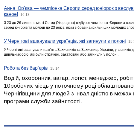
Анна Юр'єва — чемпіонка Європи серед юніорок з веслув
каное!
16:13
З 23 до 26 липня в місті Сегед (Угорщина) відбувся чемпіонат Європи з вес
серед юніорів та молоді до 23 років, який зібрав найсильніших молодих спо
У Чернігові вшанували українців, які загинули в полоні
15:
У Чернігові вшанували пам’ять Захисників та Захисниць України, учасників
цивільних осіб, які були страчені, закатовані або загинули у полоні.
Робота без бар’єрів
15:14
Водій, охоронник, вагар, логіст, менеджер, робі
10робочих місць у поточному році облаштован
Чернігівщини для людей з інвалідністю в межах
програми служби зайнятості.