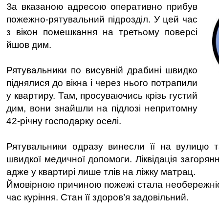
За вказаною адресою оперативно прибув
пожежно-рятувальний підрозділ. У цей час
з вікон помешкання на третьому поверсі
йшов дим.
Рятувальники по висувній драбині швидко
піднялися до вікна і через нього потрапили
у квартиру. Там, просуваючись крізь густий
дим, вони знайшли на підлозі непритомну
42-річну господарку оселі.
Рятувальники одразу винесли її на вулицю т
швидкої медичної допомоги. Ліквідація загорян
адже у квартирі лише тлів на ліжку матрац.
Ймовірною причиною пожежі стала необережніс
час куріння. Стан її здоров’я задовільний.