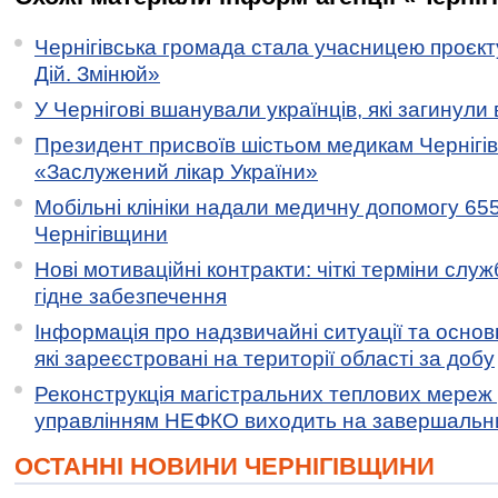
Чернігівська громада стала учасницею проєкту 
Дій. Змінюй»
У Чернігові вшанували українців, які загинули 
Президент присвоїв шістьом медикам Чернігі
«Заслужений лікар України»
Мобільні клініки надали медичну допомогу 65
Чернігівщини
Нові мотиваційні контракти: чіткі терміни служ
гідне забезпечення
Інформація про надзвичайні ситуації та основн
які зареєстровані на території області за добу
Реконструкція магістральних теплових мереж у
управлінням НЕФКО виходить на завершальн
ОСТАННІ НОВИНИ ЧЕРНІГІВЩИНИ