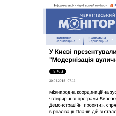
Інформ-агенція «Чернігівський монітор»:
Інформ-агенція
«Чернігівський монітор»
Політична
Економічна
Чернігівщина
Чернігівщина
У Києві презентувал
"Модернізація вуличн
30.04.2015 07:11
—
Міжнародна координаційна зус
чотирирічної програми Європе
Демонстраційні проекти», спр
в реалізації Планів дій зі ста