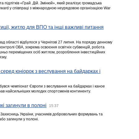
та підлітків «Грай. Дій. Змінюй», який реалізує громадська
rward у співпраці з міжнародною неурядовою організацією War
стиції, житло для ВПО та інші важливі питання
ад області відбулося у Чернігові 27 липня. На порядку денному
 контролі ОВА, зокрема освоєння освітніх субвенцій, робота
ішньо переміщених осіб житлом, розроблення інвестиційних
зку.
серед юніорок з веслування на байдарках і
ідбувся чемпіонат Європи з веслування на байдарках і каное
ібрав найсильніших молодих спортсменів континенту.
кі загинули в полоні
15:37
а Захисниць України, учасників добровольчих формувань та
 або загинули у полоні.