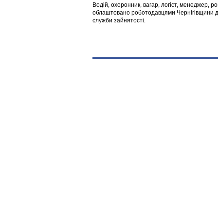
Водій, охоронник, вагар, логіст, менеджер, 
облаштовано роботодавцями Чернігівщини дл
служби зайнятості.