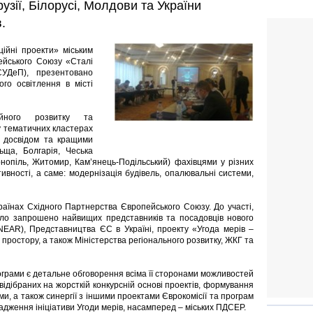
рузії, Білорусі, Молдови та України
.
ійні проекти» міським
ейського Союзу «Сталі
СУДеП), презентовано
го освітлення в місті
ійного розвитку та
у тематичних кластерах
н досвідом та кращими
ьща, Болгарія, Чеська
рнопіль, Житомир, Кам’янець-Подільський) фахівцями у різних
ності, а саме: модернізація будівель, опалювальні системи,
країнах Східного Партнерства Європейського Союзу. До участі,
було запрошено найвищих представників та посадовців нового
NEAR), Представництва ЄС в Україні, проекту «Угода мерів –
 простору, а також Міністерства регіонального розвитку, ЖКГ та
ограми є детальне обговорення всіма її сторонами можливостей
 відібраних на жорсткій конкурсній основі проектів, формування
и, а також синергії з іншими проектами Єврокомісії та програм
адження ініціативи Угоди мерів, насамперед – міських ПДСЕР.