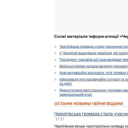
Схожі матеріали інформ-агенції «Че
Чернігівська громада стала учасницею проє
У Чернігові вшанували українців, які загин
Президент присвоїв шістьом медикам Чер
Мобільні клініки надали медичну допомог
Нові мотиваційні контракти: чіткі терміни
Інформація про надзвичайні ситуації та ос
за добу
Реконструкція магістральних теплових ме
завершальний етап
ОСТАННІ НОВИНИ ЧЕРНІГІВЩИНИ
Чернігівська громада стала учасни
17:17
Чернігівська міська територіальна громада з