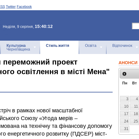
RSS
Twitter
Facebook
15:40:12
Неділя, 9 серпня,
Культурна
Стиль життя
Освіта
Відпочинок
Чернігівщина
и переможний проект
АНОНСИ 
ого освітлення в місті Мена"
Пн
Вт
3
4
10
11
тріч в рамках нової масштабної
17
18
йського Союзу «Угода мерів –
24
25
ямована на технічну та фінансову допомогу
31
лого енергетичного розвитку (ПДСЕР) міст-