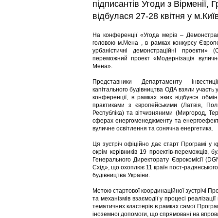
підписантів Угоди з Вірменії, Г
відбулася 27-28 квітня у м.Київ
На конференції «Угода мерів – Демонстрац
головою м.Мена , в рамках конкурсу Європ
урбаністичні демонстраційні проекти» (
переможний проект «Модернізація вулично
Мена».
Представники Департаменту інвестиц
капітального будівництва ОДА взяли участь 
конференції, в рамках яких відбувся обмі
практиками з європейськими (Латвія, Пол
Республіка) та вітчизняними (Миргород, Те
сферах енергоменеджменту та енергоефектив
вуличне освітлення та сонячна енергетика.
Ця зустріч офіційно дає старт Програмі у 
окрім керівників 19 проектів-переможців, 
Генерального Директорату Єврокомісії (DG
Схід», що охоплює 11 країн пост-радянського
будівництва України.
Метою стартової координаційної зустрічі Пр
та механізмів взаємодії у процесі реалізації
тематичних кластерів в рамках самої Програм
іноземної допомоги, що спрямовані на впров