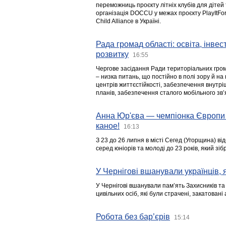
переможниць проєкту літніх клубів для дітей 
організація DOCCU у межах проєкту PlayItFo
Child Alliance в Україні.
Рада громад області: освіта, інве
розвитку
16:55
Чергове засідання Ради територіальних гром
– низка питань, що постійно в полі зору й на
центрів життєстійкості, забезпечення внутр
планів, забезпечення сталого мобільного зв’я
Анна Юр'єва — чемпіонка Європи 
каное!
16:13
З 23 до 26 липня в місті Сегед (Угорщина) в
серед юніорів та молоді до 23 років, який з
У Чернігові вшанували українців, я
У Чернігові вшанували пам’ять Захисників т
цивільних осіб, які були страчені, закатовані
Робота без бар’єрів
15:14