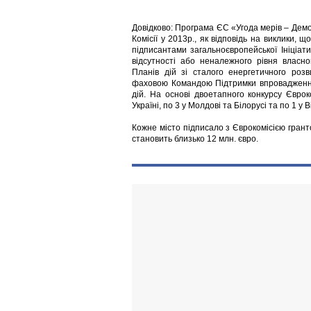
Довідково: Програма ЄС «Угода мерів – Демо
Комісії у 2013р., як відповідь на виклики,
підписантами загальноєвропейської Ініціат
відсутності або неналежного рівня власн
Планів дій зі сталого енергетичного роз
фаховою Командою Підтримки впровадження 
дій. На основі двоетапного конкурсу Єврок
Україні, по 3 у Молдові та Білорусі та по 1 у Ві
Кожне місто підписало з Єврокомісією грант
становить близько 12 млн. євро.