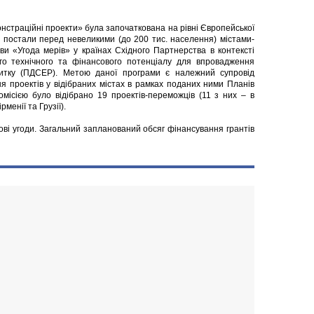
нстраційні проекти» була започаткована на рівні Європейської
 що постали перед невеликими (до 200 тис. населення) містами-
иви «Угода мерів» у країнах Східного Партнерства в контексті
ого технічного та фінансового потенціалу для впровадження
витку (ПДСЕР). Метою даної програми є належний супровід
проектів у відібраних містах в рамках поданих ними Планів
омісією було відібрано 19 проектів-переможців (11 з них – в
рменії та Грузії).
ові угоди. Загальний запланований обсяг фінансування грантів