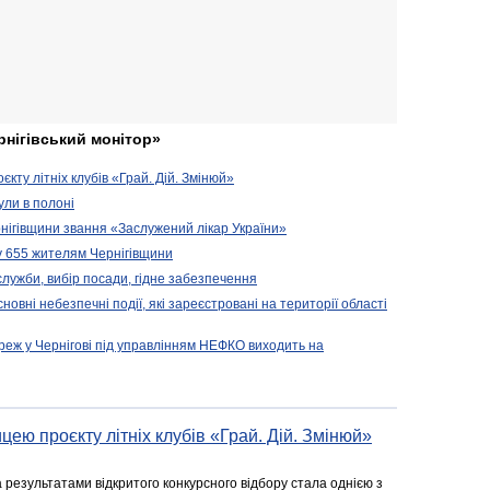
рнігівський монітор»
кту літніх клубів «Грай. Дій. Змінюй»
ули в полоні
нігівщини звання «Заслужений лікар України»
у 655 жителям Чернігівщини
 служби, вибір посади, гідне забезпечення
новні небезпечні події, які зареєстровані на території області
реж у Чернігові під управлінням НЕФКО виходить на
цею проєкту літніх клубів «Грай. Дій. Змінюй»
а результатами відкритого конкурсного відбору стала однією з