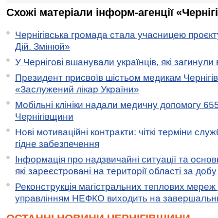
Схожі матеріали інформ-агенції «Черніг
Чернігівська громада стала учасницею проєкту 
Дій. Змінюй»
У Чернігові вшанували українців, які загинули 
Президент присвоїв шістьом медикам Чернігі
«Заслужений лікар України»
Мобільні клініки надали медичну допомогу 65
Чернігівщини
Нові мотиваційні контракти: чіткі терміни служ
гідне забезпечення
Інформація про надзвичайні ситуації та основн
які зареєстровані на території області за добу
Реконструкція магістральних теплових мереж у
управлінням НЕФКО виходить на завершальн