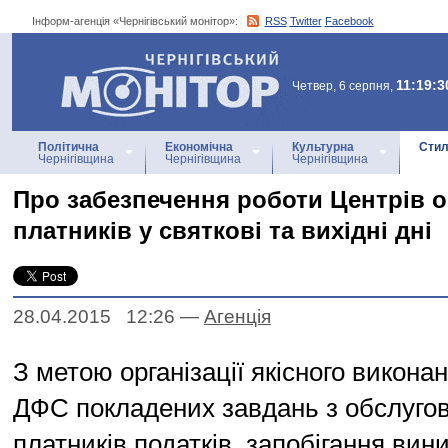
Інформ-агенція «Чернігівський монітор»:
RSS
Twitter
Facebook
Інформ-агенція
«Чернігівський монітор»
11:19:3
Четвер, 6 серпня,
Політична
Економічна
Культурна
Стил
Чернігівщина
Чернігівщина
Чернігівщина
Про забезпечення роботи Центрів 
платників у святкові та вихідні дні
28.04.2015 12:26
—
Агенцiя
З метою організації якісного викона
ДФС покладених завдань з обслуго
платників податків, запобігання вин