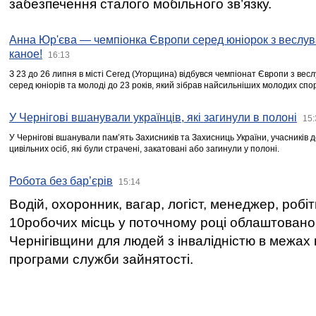
забезпечення сталого мобільного зв’язку.
Анна Юр'єва — чемпіонка Європи серед юніорок з веслув
каное!
16:13
З 23 до 26 липня в місті Сегед (Угорщина) відбувся чемпіонат Європи з вес
серед юніорів та молоді до 23 років, який зібрав найсильніших молодих спо
У Чернігові вшанували українців, які загинули в полоні
15:
У Чернігові вшанували пам’ять Захисників та Захисниць України, учасників
цивільних осіб, які були страчені, закатовані або загинули у полоні.
Робота без бар’єрів
15:14
Водій, охоронник, вагар, логіст, менеджер, робі
10робочих місць у поточному році облаштован
Чернігівщини для людей з інвалідністю в межах
програми служби зайнятості.