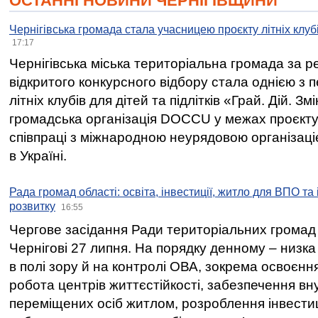
ОСТАННІ НОВИНИ ЧЕРНІГІВЩИНИ
Чернігівська громада стала учасницею проєкту літніх клуб
17:17
Чернігівська міська територіальна громада за 
відкритого конкурсного відбору стала однією з
літніх клубів для дітей та підлітків «Грай. Дій. З
громадська організація DOCCU у межах проєкту 
співпраці з міжнародною неурядовою організаціє
в Україні.
Рада громад області: освіта, інвестиції, житло для ВПО та
розвитку
16:55
Чергове засідання Ради територіальних громад 
Чернігові 27 липня. На порядку денному – низка
в полі зору й на контролі ОВА, зокрема освоєння
робота центрів життєстійкості, забезпечення вн
переміщених осіб житлом, розроблення інвестиц