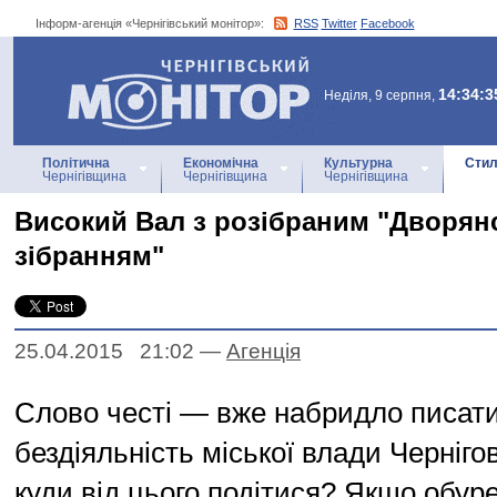
Інформ-агенція «Чернігівський монітор»:
RSS
Twitter
Facebook
Інформ-агенція
«Чернігівський монітор»
14:34:3
Неділя, 9 серпня,
Політична
Економічна
Культурна
Стил
Чернігівщина
Чернігівщина
Чернігівщина
Високий Вал з розібраним "Дворян
зібранням"
25.04.2015 21:02
—
Агенцiя
Слово честі — вже набридло писат
бездіяльність міської влади Черніго
куди від цього подітися? Якщо обур