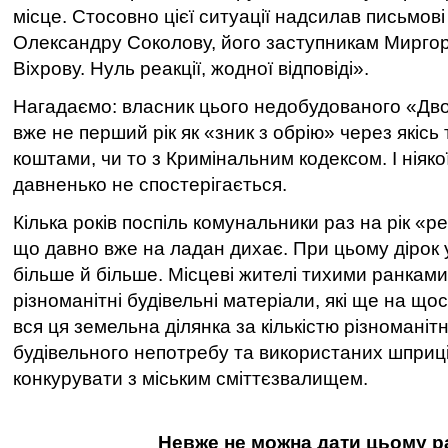
місце. Стосовно цієї ситуації надсилав письмов
Олександру Соколову, його заступникам Мирго
Віхрову. Нуль реакції, жодної відповіді».
Нагадаємо: власник цього недобудованого «Дво
вже не перший рік як «зник з обрію» через якісь 
коштами, чи то з Кримінальним кодексом. І ніяко
давненько не спостерігається.
Кілька років поспіль комунальники раз на рік «
що давно вже на ладан дихає. При цьому дірок 
більше й більше. Місцеві жителі тихими ранками 
різноманітні будівельні матеріали, які ще на щос
вся ця земельна ділянка за кількістю різноманітн
будівельного непотребу та використаних шприц
конкурувати з міським сміттєзвалищем.
Невже не можна дати цьому р