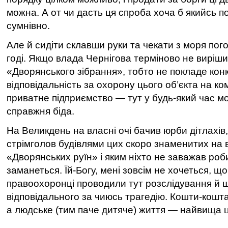
можна. А от чи дасть ця спроба хоча б якийсь 
сумнівно.
Але й сидіти склавши руки та чекати з моря пого
годі. Якщо влада Чернігова терміново не виріш
«Дворянського зібрання», тобто не покладе кон
відповідальність за охорону цього об’єкта на к
приватне підприємство — тут у будь-який час м
справжня біда.
На Великдень на власні очі бачив юрби дітлахів
стрімголов будівлями цих скоро знаменитих на в
«Дворянських руїн» і яким ніхто не заважав роби
заманеться. Їй-Богу, мені зовсім не хочеться, щ
правоохоронці проводили тут розслідування й ш
відповідального за чиюсь трагедію. Кошти-кошт
а людське (тим паче дитяче) життя — найвища ц