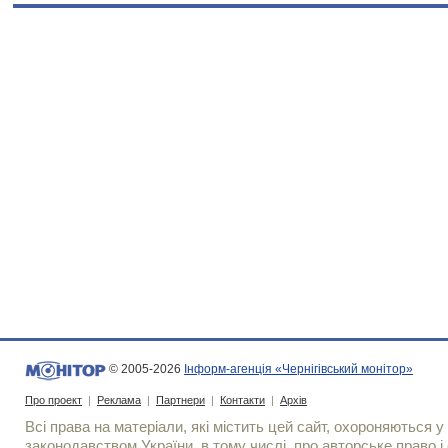
© 2005-2026
Інформ-агенція «Чернігівський монітор»
Про проект
|
Реклама
|
Партнери
|
Контакти
|
Архів
Всі права на матеріали, які містить цей сайт, охороняються у 
законодавством України, в тому числі, про авторське право і 