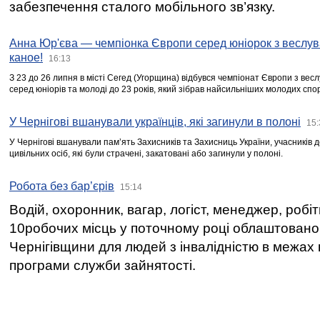
забезпечення сталого мобільного зв’язку.
Анна Юр'єва — чемпіонка Європи серед юніорок з веслув
каное!
16:13
З 23 до 26 липня в місті Сегед (Угорщина) відбувся чемпіонат Європи з вес
серед юніорів та молоді до 23 років, який зібрав найсильніших молодих спо
У Чернігові вшанували українців, які загинули в полоні
15:
У Чернігові вшанували пам’ять Захисників та Захисниць України, учасників
цивільних осіб, які були страчені, закатовані або загинули у полоні.
Робота без бар’єрів
15:14
Водій, охоронник, вагар, логіст, менеджер, робі
10робочих місць у поточному році облаштован
Чернігівщини для людей з інвалідністю в межах
програми служби зайнятості.