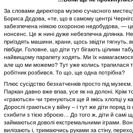
За словами директора музею сучасного мистец
Бориса Дєдова, «те, що в самому центрі Черні
забезпечена ніякою охороною недобудова, — ц
нонсенс. Це ж нині дуже небезпечна ділянка. Не 
приїздять машини, крани, щось звідти тягнуть, 
півбіди. Головне, що діти тут бігають цілими таб
найвищому парапету ходять. Ми їх намагаємося 
але що ми можемо? Тут уже колись трапилася т
робітник розбився. То що, ще одна потрібна?
Плюс сусідство безхатченків просто під музеєм
Паркан давно вже впав, усе як на долоні. Крім т
«граються» чи тренуються ще й якісь хлопці у к
Дорослі граються у війну – і тут же діти поряд і
схибити з тією зброєю… До того ж, діти й самі 
займаються доволі екстремальними іграми. Вон
вилізають і, тримаючись руками за стіну, перехо