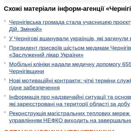
Схожі матеріали інформ-агенції «Черніг
Чернігівська громада стала учасницею проєкту 
Дій. Змінюй»
У Чернігові вшанували українців, які загинули 
Президент присвоїв шістьом медикам Чернігі
«Заслужений лікар України»
Мобільні клініки надали медичну допомогу 65
Чернігівщини
Нові мотиваційні контракти: чіткі терміни служ
гідне забезпечення
Інформація про надзвичайні ситуації та основн
які зареєстровані на території області за добу
Реконструкція магістральних теплових мереж у
управлінням НЕФКО виходить на завершальн