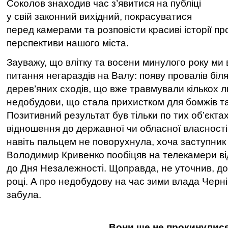
Соколов знаходив час з’явитися на публіці
у свій законний вихідний, покрасуватися
перед камерами та розповісти красиві історії пр
перспективи нашого міста.
Зауважу, що влітку та восени минулого року ми
питання негараздів на Валу: появу провалів біл
дерев’яних сходів, що вже травмували кількох лю
недобудови, що стала прихистком для бомжів та
Позитивний результат був тільки по тих об’єкта
відношення до державної чи обласної власності
навіть пальцем не поворухнула, хоча заступник 
Володимир Кривенко пообіцяв на телекамери в
до Дня Незалежності. Щоправда, не уточнив, до 
році. А про недобудову на час зими влада Черні
забула.
…Вони ще не прокинулис