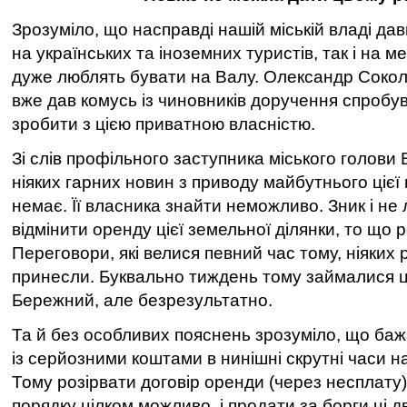
Зрозуміло, що насправді нашій міській владі да
на українських та іноземних туристів, так і на м
дуже люблять бувати на Валу. Олександр Сокол
вже дав комусь із чиновників доручення спробу
зробити з цією приватною власністю.
Зі слів профільного заступника міського голови
ніяких гарних новин з приводу майбутнього ціє
немає. Її власника знайти неможливо. Зник і не
відмінити оренду цієї земельної ділянки, то що 
Переговори, які велися певний час тому, ніяких 
принесли. Буквально тиждень тому займалися 
Бережний, але безрезультатно.
Та й без особливих пояснень зрозуміло, що ба
із серйозними коштами в нинішні скрутні часи 
Тому розірвати договір оренди (через несплату
порядку цілком можливо, і продати за борги ці д