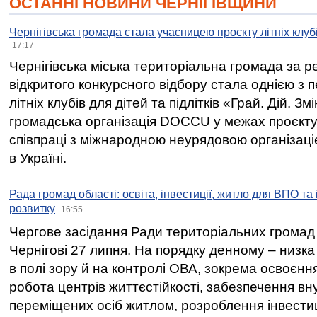
ОСТАННІ НОВИНИ ЧЕРНІГІВЩИНИ
Чернігівська громада стала учасницею проєкту літніх клуб
17:17
Чернігівська міська територіальна громада за 
відкритого конкурсного відбору стала однією з
літніх клубів для дітей та підлітків «Грай. Дій. З
громадська організація DOCCU у межах проєкту 
співпраці з міжнародною неурядовою організаціє
в Україні.
Рада громад області: освіта, інвестиції, житло для ВПО та
розвитку
16:55
Чергове засідання Ради територіальних громад 
Чернігові 27 липня. На порядку денному – низка
в полі зору й на контролі ОВА, зокрема освоєння
робота центрів життєстійкості, забезпечення вн
переміщених осіб житлом, розроблення інвестиц