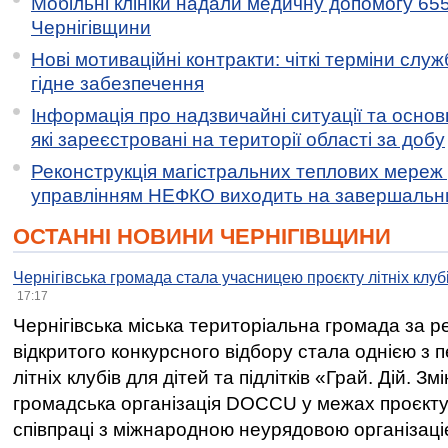
Мобільні клініки надали медичну допомогу 65
Чернігівщини
Нові мотиваційні контракти: чіткі терміни служ
гідне забезпечення
Інформація про надзвичайні ситуації та основн
які зареєстровані на території області за добу
Реконструкція магістральних теплових мереж у
управлінням НЕФКО виходить на завершальн
ОСТАННІ НОВИНИ ЧЕРНІГІВЩИНИ
Чернігівська громада стала учасницею проєкту літніх клуб
17:17
Чернігівська міська територіальна громада за 
відкритого конкурсного відбору стала однією з
літніх клубів для дітей та підлітків «Грай. Дій. З
громадська організація DOCCU у межах проєкту 
співпраці з міжнародною неурядовою організаціє