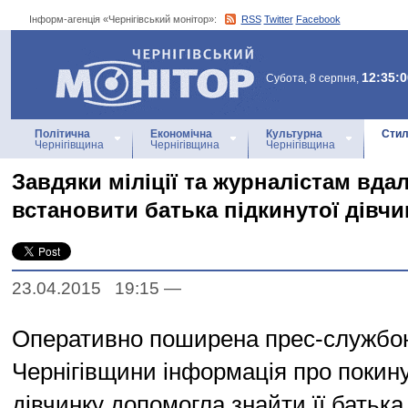
Інформ-агенція «Чернігівський монітор»:
RSS
Twitter
Facebook
Інформ-агенція
«Чернігівський монітор»
12:35:0
Субота, 8 серпня,
Політична
Економічна
Культурна
Стил
Чернігівщина
Чернігівщина
Чернігівщина
Завдяки міліції та журналістам вда
встановити батька підкинутої дівчи
23.04.2015 19:15
—
Оперативно поширена прес-службою
Чернігівщини інформація про покину
дівчинку допомогла знайти її батька