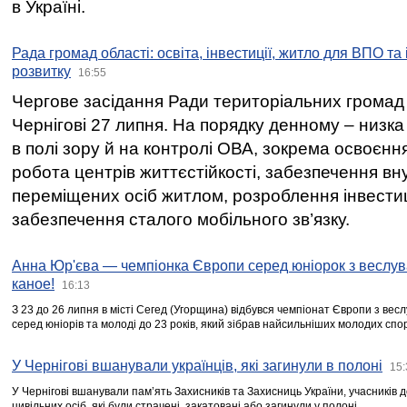
в Україні.
Рада громад області: освіта, інвестиції, житло для ВПО та
розвитку
16:55
Чергове засідання Ради територіальних громад 
Чернігові 27 липня. На порядку денному – низка
в полі зору й на контролі ОВА, зокрема освоєння
робота центрів життєстійкості, забезпечення вн
переміщених осіб житлом, розроблення інвестиц
забезпечення сталого мобільного зв’язку.
Анна Юр'єва — чемпіонка Європи серед юніорок з веслув
каное!
16:13
З 23 до 26 липня в місті Сегед (Угорщина) відбувся чемпіонат Європи з вес
серед юніорів та молоді до 23 років, який зібрав найсильніших молодих спо
У Чернігові вшанували українців, які загинули в полоні
15:
У Чернігові вшанували пам’ять Захисників та Захисниць України, учасників
цивільних осіб, які були страчені, закатовані або загинули у полоні.