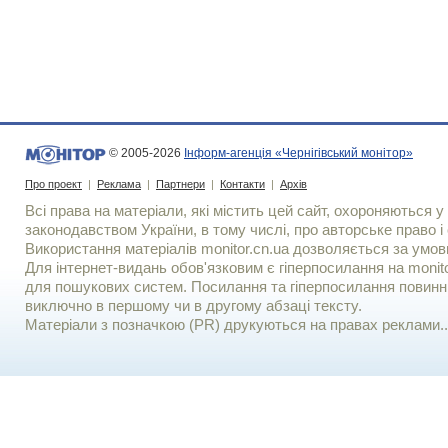
© 2005-2026
Інформ-агенція «Чернігівський монітор»
Про проект
|
Реклама
|
Партнери
|
Контакти
|
Архів
Всі права на матеріали, які містить цей сайт, охороняються у 
законодавством України, в тому числі, про авторське право і 
Використання матерiалiв monitor.cn.ua дозволяється за умов
Для iнтернет-видань обов'язковим є гiперпосилання на monito
для пошукових систем. Посилання та гіперпосилання повинні
виключно в першому чи в другому абзаці тексту.
Матеріали з позначкою (PR) друкуються на правах реклами..