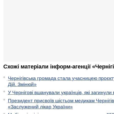
Схожі матеріали інформ-агенції «Черніг
Чернігівська громада стала учасницею проєкту 
Дій. Змінюй»
У Чернігові вшанували українців, які загинули 
Президент присвоїв шістьом медикам Чернігі
«Заслужений лікар України»