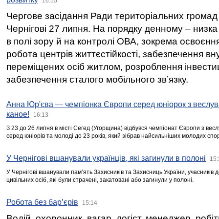
16:55
Чергове засідання Ради територіальних громад 
Чернігові 27 липня. На порядку денному – низка
в полі зору й на контролі ОВА, зокрема освоєння
робота центрів життєстійкості, забезпечення вн
переміщених осіб житлом, розроблення інвестиц
забезпечення сталого мобільного зв’язку.
Анна Юр'єва — чемпіонка Європи серед юніорок з веслув
каное!
16:13
З 23 до 26 липня в місті Сегед (Угорщина) відбувся чемпіонат Європи з вес
серед юніорів та молоді до 23 років, який зібрав найсильніших молодих спо
У Чернігові вшанували українців, які загинули в полоні
15:
У Чернігові вшанували пам’ять Захисників та Захисниць України, учасників
цивільних осіб, які були страчені, закатовані або загинули у полоні.
Робота без бар’єрів
15:14
Водій, охоронник, вагар, логіст, менеджер, робі