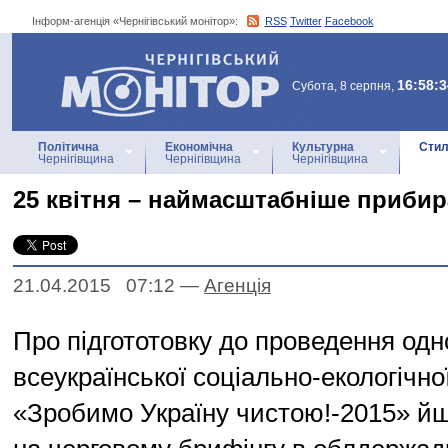
Інформ-агенція «Чернігівський монітор»:
RSS
Twitter
Facebook
Інформ-агенція
«Чернігівський монітор»
16:58:3
Субота, 8 серпня,
Політична
Економічна
Культурна
Стил
Чернігівщина
Чернігівщина
Чернігівщина
25 квітня – наймасштабніше прибир
21.04.2015 07:12
—
Агенцiя
Про підгототовку до проведення одн
всеукраїнської соціально-екологічної
«Зробимо Україну чистою!-2015» йш