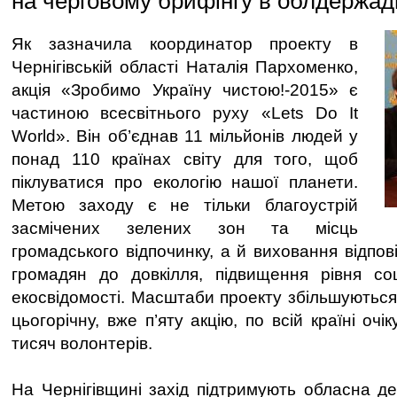
на черговому брифінгу в облдержадм
Як зазначила координатор проекту в
Чернігівській області Наталія Пархоменко,
акція «Зробимо Україну чистою!-2015» є
частиною всесвітнього руху «Lets Do It
World». Він об’єднав 11 мільйонів людей у
понад 110 країнах світу для того, щоб
піклуватися про екологію нашої планети.
Метою заходу є не тільки благоустрій
засмічених зелених зон та місць
громадського відпочинку, а й виховання відпо
громадян до довкілля, підвищення рівня соц
екосвідомості. Масштаби проекту збільшуються
цьогорічну, вже п’яту акцію, по всій країні оч
тисяч волонтерів.
На Чернігівщині захід підтримують обласна де