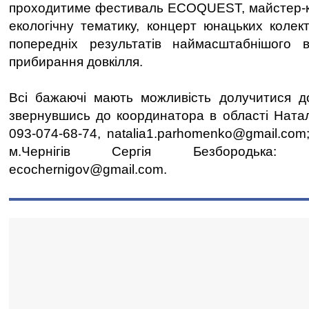
проходитиме фестиваль ECOQUEST, майстер-к
екологічну тематику, концерт юнацьких колек
попередніх результатів наймасштабнішого в
прибирання довкілля.
Всі бажаючі мають можливість долучитися до
звернувшись до координатора в області Наталі
093-074-68-74, natalia1.parhomenko@gmail.com
м.Чернігів Сергія Безбородька: тел.
ecochernigov@gmail.com.