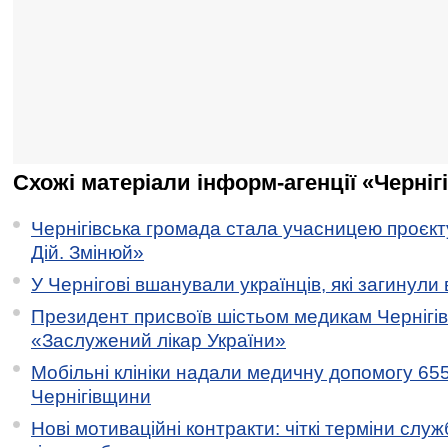
Схожі матеріали інформ-агенції «Черніг
Чернігівська громада стала учасницею проєкту 
Дій. Змінюй»
У Чернігові вшанували українців, які загинули 
Президент присвоїв шістьом медикам Чернігі
«Заслужений лікар України»
Мобільні клініки надали медичну допомогу 65
Чернігівщини
Нові мотиваційні контракти: чіткі терміни служ