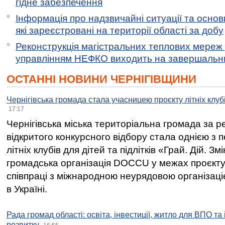
гідне забезпечення
Інформація про надзвичайні ситуації та основн
які зареєстровані на території області за добу
Реконструкція магістральних теплових мереж у
управлінням НЕФКО виходить на завершальн
ОСТАННІ НОВИНИ ЧЕРНІГІВЩИНИ
Чернігівська громада стала учасницею проєкту літніх клуб
17:17
Чернігівська міська територіальна громада за 
відкритого конкурсного відбору стала однією з
літніх клубів для дітей та підлітків «Грай. Дій. З
громадська організація DOCCU у межах проєкту 
співпраці з міжнародною неурядовою організаціє
в Україні.
Рада громад області: освіта, інвестиції, житло для ВПО та
розвитку