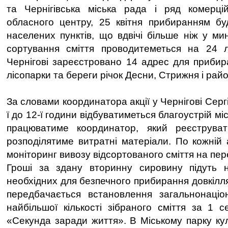
та Чернігівська міська рада і ряд комерцій
обласного центру, 25 квітня прибиранням б
населених пунктів, що вдвічі більше ніж у ми
сортування сміття проводитеметься на 24 л
Чернігові зареєстровано 14 адрес для приби
лісопарки та береги річок Десни, Стрижня і рай
За словами координатора акції у Чернігові Серг
ї до 12-ї години відбуватиметься благоустрій міс
працюватиме координатор, який реєструва
розподілятиме витратні матеріали. По кожній 
моніторинг вивозу відсортованого сміття на пер
Гроші за здану вторинну сировину підуть н
необхідних для безпечного прибирання довкілля.
передбачається встановлення загальнонаціо
найбільшої кількості зібраного сміття за 1
«Секунда заради життя». В Міському парку кул