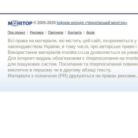
© 2005-2026
Інформ-агенція «Чернігівський монітор»
Про проект
|
Реклама
|
Партнери
|
Контакти
|
Архів
Всі права на матеріали, які містить цей сайт, охороняються у 
законодавством України, в тому числі, про авторське право і 
Використання матерiалiв monitor.cn.ua дозволяється за умов
Для iнтернет-видань обов'язковим є гiперпосилання на monito
для пошукових систем. Посилання та гіперпосилання повинні
виключно в першому чи в другому абзаці тексту.
Матеріали з позначкою (PR) друкуються на правах реклами..