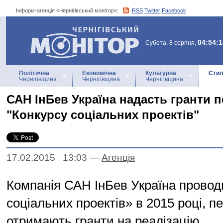
Інформ-агенція «Чернігівський монітор»:
RSS
Twitter
Facebook
Інформ-агенція
«Чернігівський монітор»
04:54:1
Субота, 8 серпня,
Політична
Економічна
Культурна
Стил
Чернігівщина
Чернігівщина
Чернігівщина
САН ІнБев Україна надасть гранти
"Конкурсу соціальних проектів"
17.02.2015 13:03
—
Агенцiя
Компанія САН ІнБев Україна провод
соціальних проектів» в 2015 році, п
отримають гранти на реалізацію.