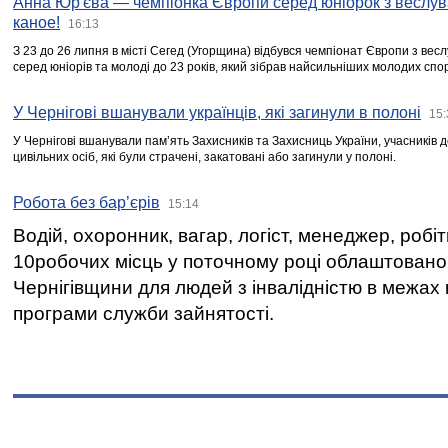
Анна Юр'єва — чемпіонка Європи серед юніорок з веслув
каное!
16:13
З 23 до 26 липня в місті Сегед (Угорщина) відбувся чемпіонат Європи з вес
серед юніорів та молоді до 23 років, який зібрав найсильніших молодих спо
У Чернігові вшанували українців, які загинули в полоні
15:
У Чернігові вшанували пам’ять Захисників та Захисниць України, учасників
цивільних осіб, які були страчені, закатовані або загинули у полоні.
Робота без бар’єрів
15:14
Водій, охоронник, вагар, логіст, менеджер, робі
10робочих місць у поточному році облаштован
Чернігівщини для людей з інвалідністю в межах
програми служби зайнятості.