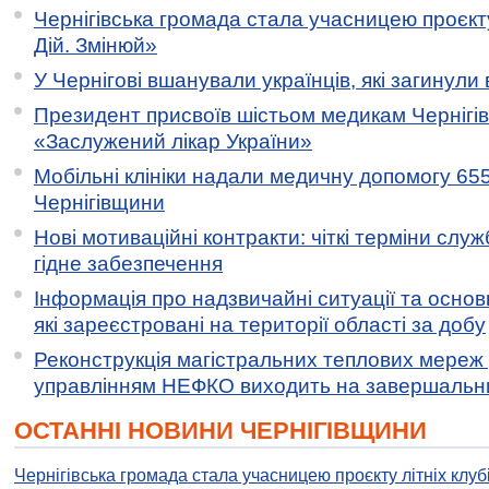
Чернігівська громада стала учасницею проєкту 
Дій. Змінюй»
У Чернігові вшанували українців, які загинули 
Президент присвоїв шістьом медикам Чернігі
«Заслужений лікар України»
Мобільні клініки надали медичну допомогу 65
Чернігівщини
Нові мотиваційні контракти: чіткі терміни служ
гідне забезпечення
Інформація про надзвичайні ситуації та основн
які зареєстровані на території області за добу
Реконструкція магістральних теплових мереж у
управлінням НЕФКО виходить на завершальн
ОСТАННІ НОВИНИ ЧЕРНІГІВЩИНИ
Чернігівська громада стала учасницею проєкту літніх клуб