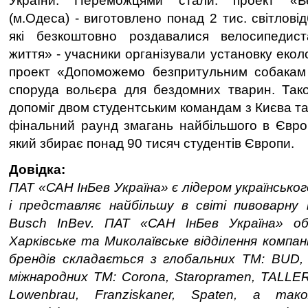
України. Переможцями стали: проект «Б
(м.Одеса) - виготовлено понад 2 тис. світлові
які безкоштовно роздавалися велосипедис
життя» - учасники організували установку еколо
проект «Допоможемо безпритульним собакам
споруда вольєра для бездомних тварин. Тако
допоміг двом студентським командам з Києва та
фінальний раунд змагань найбільшого в Європ
який збирає понад 90 тисяч студентів Європи.
Довідка:
ПАТ «САН ІнБев Україна» є лідером українсько
і представляє найбільшу в світі пивоварну 
Busch InBev. ПАТ «САН ІнБев Україна» об'є
Харківське та Миколаївське відділення компан
брендів складається з глобальних ТМ: BUD, St
міжнародних ТМ: Corona, Staropramen, TALLER,
Lowenbrau, Franziskaner, Spaten, а та