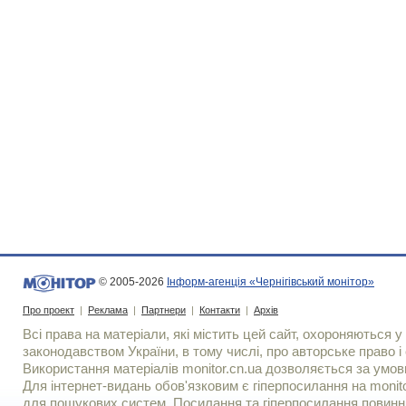
© 2005-2026
Інформ-агенція «Чернігівський монітор»
Про проект
|
Реклама
|
Партнери
|
Контакти
|
Архів
Всі права на матеріали, які містить цей сайт, охороняються у 
законодавством України, в тому числі, про авторське право і 
Використання матерiалiв monitor.cn.ua дозволяється за умов
Для iнтернет-видань обов'язковим є гiперпосилання на monito
для пошукових систем. Посилання та гіперпосилання повинні