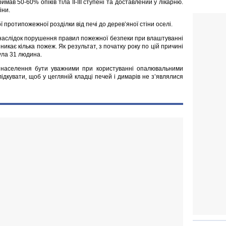
ав 50-60% опіків тіла ІІ-ІІІ ступені та доставлений у лікарню.
іни.
 протипожежної розділки від печі до дерев’яної стіни оселі.
 внаслідок порушення правил пожежної безпеки при влаштуванні
икає кілька пожеж. Як результат, з початку року по цій причині
ула 31 людина.
ь населення бути уважними при користуванні опалювальними
ідкувати, щоб у цегляній кладці печей і димарів не з’являлися