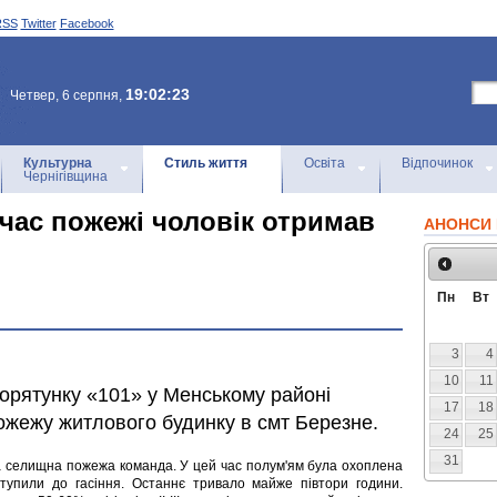
RSS
Twitter
Facebook
19:02:23
Четвер, 6 серпня,
Культурна
Стиль життя
Освіта
Відпочинок
Чернігівщина
 час пожежі чоловік отримав
АНОНСИ 
Пн
Вт
3
4
10
11
порятунку «101» у Менському районі
17
18
ожежу житлового будинку в смт Березне.
24
25
31
ва селищна пожежа команда. У цей час полум'ям була охоплена
тупили до гасіння. Останнє тривало майже півтори години.