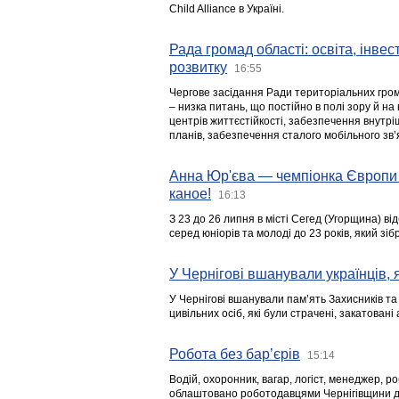
Child Alliance в Україні.
Рада громад області: освіта, інве
розвитку
16:55
Чергове засідання Ради територіальних гром
– низка питань, що постійно в полі зору й на
центрів життєстійкості, забезпечення внутр
планів, забезпечення сталого мобільного зв’я
Анна Юр'єва — чемпіонка Європи 
каное!
16:13
З 23 до 26 липня в місті Сегед (Угорщина) в
серед юніорів та молоді до 23 років, який з
У Чернігові вшанували українців, я
У Чернігові вшанували пам’ять Захисників т
цивільних осіб, які були страчені, закатовані
Робота без бар’єрів
15:14
Водій, охоронник, вагар, логіст, менеджер, 
облаштовано роботодавцями Чернігівщини дл