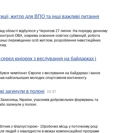
стиції, житло для ВПО та інші важливі питання
ад області відбулося у Чернігові 27 липня. На порядку денному
 контролі ОВА, зокрема освоєння освітніх субвенцій, робота
ішньо переміщених осіб житлом, розроблення інвестиційних
зку.
серед юніорок з веслування на байдарках і
ідбувся чемпіонат Європи з веслування на байдарках і каное
ібрав найсильніших молодих спортсменів континенту.
кі загинули в полоні
15:37
а Захисниць України, учасників добровольчих формувань та
 або загинули у полоні.
робітник з благоусторою– 10робочих місць у поточному році
я людей з інвалідністю в межах компенсаційної програми