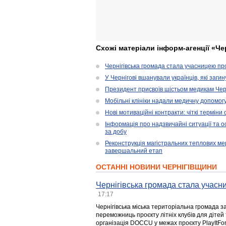
Схожі матеріали інформ-агенції «Че
Чернігівська громада стала учасницею проє
У Чернігові вшанували українців, які загин
Президент присвоїв шістьом медикам Чер
Мобільні клініки надали медичну допомог
Нові мотиваційні контракти: чіткі терміни
Інформація про надзвичайні ситуації та ос
за добу
Реконструкція магістральних теплових ме
завершальний етап
ОСТАННІ НОВИНИ ЧЕРНІГІВЩИНИ
Чернігівська громада стала учасни
17:17
Чернігівська міська територіальна громада з
переможниць проєкту літніх клубів для дітей 
організація DOCCU у межах проєкту PlayItFo