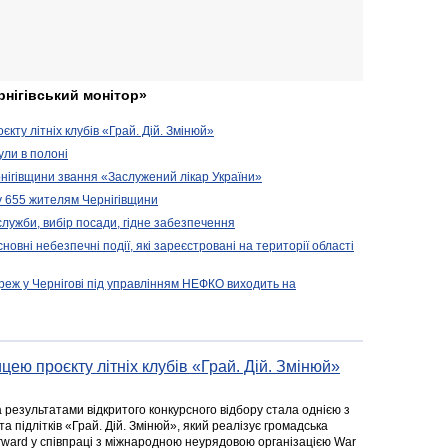
рнігівський монітор»
кту літніх клубів «Грай. Дій. Змінюй»
ули в полоні
нігівщини звання «Заслужений лікар України»
у 655 жителям Чернігівщини
 служби, вибір посади, гідне забезпечення
новні небезпечні події, які зареєстровані на території області
реж у Чернігові під управлінням НЕФКО виходить на
цею проєкту літніх клубів «Грай. Дій. Змінюй»
а результатами відкритого конкурсного відбору стала однією з
та підлітків «Грай. Дій. Змінюй», який реалізує громадська
rward у співпраці з міжнародною неурядовою організацією War