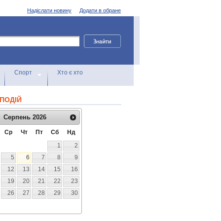
Надіслати новину
Додати в обране
Спорт
Хто є хто
ПОДІЙ
Серпень
2026
Ср
Чт
Пт
Сб
Нд
1
2
5
6
7
8
9
12
13
14
15
16
19
20
21
22
23
26
27
28
29
30