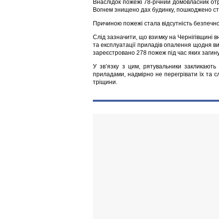
Внаслідок пожежі 78-річний домовласник отрим
Вогнем знищено дах будинку, пошкоджено ст
Причиною пожежі стала відсутність безпечної
Слід зазначити, що взимку на Чернігівщині
та експлуатації приладів опалення щодня вин
зареєстровано 278 пожеж під час яких загин
У зв’язку з цим, рятувальники закликают
приладами, надмірно не перегрівати їх та сл
тріщини.