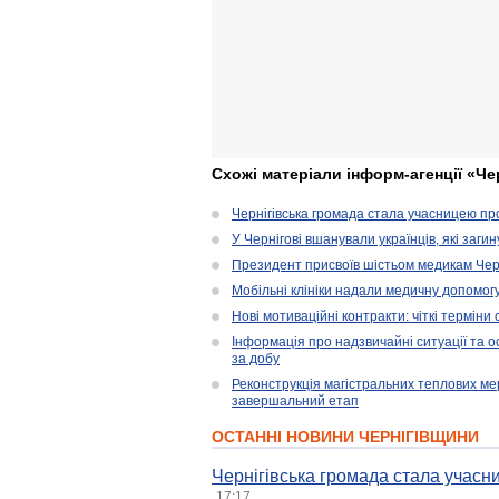
Схожі матеріали інформ-агенції «Че
Чернігівська громада стала учасницею проє
У Чернігові вшанували українців, які загин
Президент присвоїв шістьом медикам Чер
Мобільні клініки надали медичну допомог
Нові мотиваційні контракти: чіткі терміни
Інформація про надзвичайні ситуації та ос
за добу
Реконструкція магістральних теплових ме
завершальний етап
ОСТАННІ НОВИНИ ЧЕРНІГІВЩИНИ
Чернігівська громада стала учасни
17:17