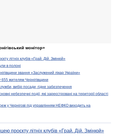
рнігівський монітор»
кту літніх клубів «Грай. Дій. Змінюй»
ули в полоні
нігівщини звання «Заслужений лікар України»
у 655 жителям Чернігівщини
 служби, вибір посади, гідне забезпечення
новні небезпечні події, які зареєстровані на території області
реж у Чернігові під управлінням НЕФКО виходить на
цею проєкту літніх клубів «Грай. Дій. Змінюй»