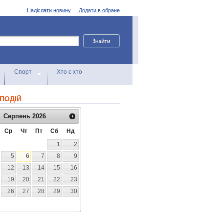
Надіслати новину
Додати в обране
Спорт
Хто є хто
ПОДІЙ
Серпень
2026
Ср
Чт
Пт
Сб
Нд
1
2
5
6
7
8
9
12
13
14
15
16
19
20
21
22
23
26
27
28
29
30