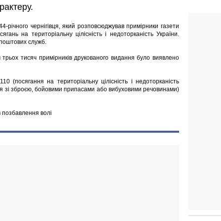
рактеру.
44-річного чернігівця, який розповсюджував примірники газети
ягань на територіальну цілісність і недоторканість України.
 поштових служб.
м трьох тисяч примірників друкованого видання було виявлено
10 (посягання на територіальну цілісність і недоторканість
ння зі зброєю, бойовими припасами або вибуховими речовинами)
в позбавлення волі