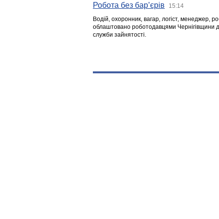
Робота без бар’єрів
15:14
Водій, охоронник, вагар, логіст, менеджер, 
облаштовано роботодавцями Чернігівщини дл
служби зайнятості.