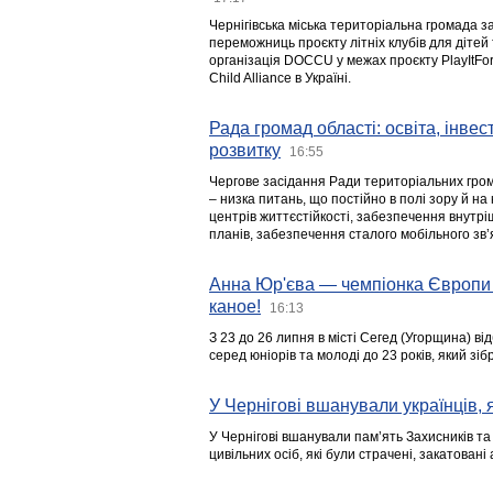
Чернігівська міська територіальна громада з
переможниць проєкту літніх клубів для дітей 
організація DOCCU у межах проєкту PlayItFo
Child Alliance в Україні.
Рада громад області: освіта, інве
розвитку
16:55
Чергове засідання Ради територіальних гром
– низка питань, що постійно в полі зору й на
центрів життєстійкості, забезпечення внутр
планів, забезпечення сталого мобільного зв’я
Анна Юр'єва — чемпіонка Європи 
каное!
16:13
З 23 до 26 липня в місті Сегед (Угорщина) в
серед юніорів та молоді до 23 років, який з
У Чернігові вшанували українців, я
У Чернігові вшанували пам’ять Захисників т
цивільних осіб, які були страчені, закатовані