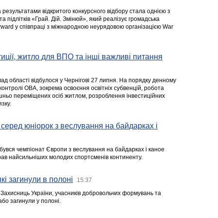
а результатами відкритого конкурсного відбору стала однією з
та підлітків «Грай. Дій. Змінюй», який реалізує громадська
rward у співпраці з міжнародною неурядовою організацією War
стиції, житло для ВПО та інші важливі питання
ад області відбулося у Чернігові 27 липня. На порядку денному
 контролі ОВА, зокрема освоєння освітніх субвенцій, робота
ішньо переміщених осіб житлом, розроблення інвестиційних
зку.
серед юніорок з веслування на байдарках і
ідбувся чемпіонат Європи з веслування на байдарках і каное
ібрав найсильніших молодих спортсменів континенту.
кі загинули в полоні
15:37
а Захисниць України, учасників добровольчих формувань та
 або загинули у полоні.