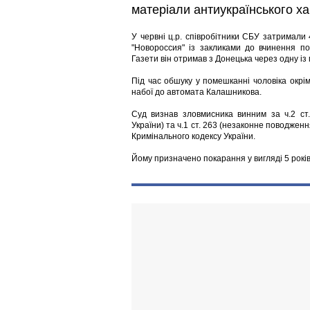
матеріали антиукраїнського ха
У червні ц.р. співробітники СБУ затримали 
"Новороссия" із закликами до вчинення пос
Газети він отримав з Донецька через одну із
Під час обшуку у помешканні чоловіка окрі
набої до автомата Калашникова.
Суд визнав зловмисника винним за ч.2 ст.1
України) та ч.1 ст. 263 (незаконне поводже
Кримінального кодексу України.
Йому призначено покарання у вигляді 5 рокі