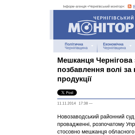
Інформ-агенція «Чернігівський монітор»:
Інформ-агенція
«Чернігівський монітор»
Політична
Економічна
Чернігівщина
Чернігівщина
Мешканця Чернігова 
позбавлення волі за
продукції
11.11.2014 17:38
—
Новозаводський районний суд 
провадженні, розпочатому Упра
стосовно мешканця обласного