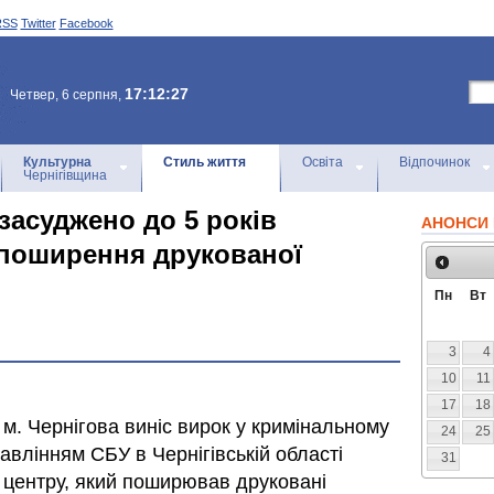
RSS
Twitter
Facebook
17:12:27
Четвер, 6 серпня,
Культурна
Стиль життя
Освіта
Відпочинок
Чернігівщина
засуджено до 5 років
АНОНСИ 
 поширення друкованої
Пн
Вт
3
4
10
11
17
18
м. Чернігова виніс вирок у кримінальному
24
25
влінням СБУ в Чернігівській області
31
 центру, який поширював друковані