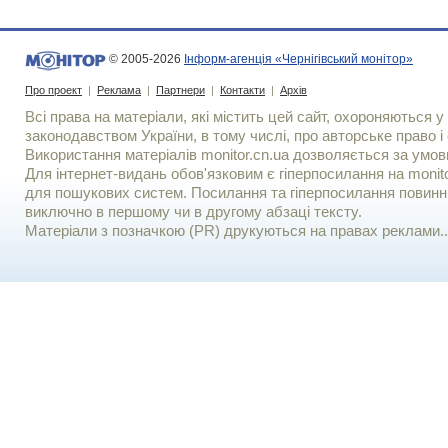
© 2005-2026
Інформ-агенція «Чернігівський монітор»
Про проект
|
Реклама
|
Партнери
|
Контакти
|
Архів
Всі права на матеріали, які містить цей сайт, охороняються у 
законодавством України, в тому числі, про авторське право і 
Використання матерiалiв monitor.cn.ua дозволяється за умов
Для iнтернет-видань обов'язковим є гiперпосилання на monito
для пошукових систем. Посилання та гіперпосилання повинні
виключно в першому чи в другому абзаці тексту.
Матеріали з позначкою (PR) друкуються на правах реклами..