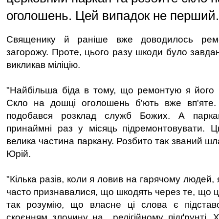
оголошень. Цей випадок не перший.
Священику й раніше вже доводилось ремо
загорожу. Проте, цього разу шкоди було завда
викликав міліцію.
"Найбільша біда в тому, що ремонтую я його
Скло на дошці оголошень б'ють вже вп'яте.
подобався розклад служб Божих. А парка
принаймні раз у місяць підремонтовувати. Ц
велика частина паркану. Розбито так званий шла
Юрій.
"Кілька разів, коли я ловив на гарячому людей, я
часто признавалися, що шкодять через те, що це
так розумію, що власне ці слова є підставо
скоєнням злочину на релігійному підґрунті. Х