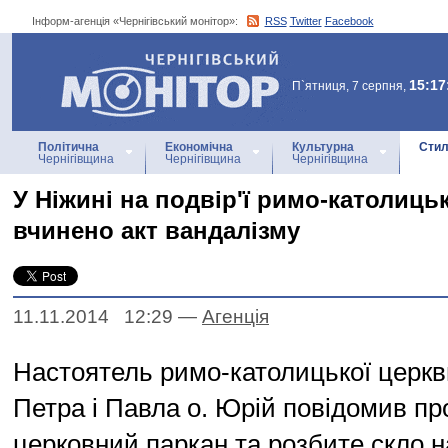
Інформ-агенція «Чернігівський монітор»:
RSS
Twitter
Facebook
Інформ-агенція
«Чернігівський монітор»
15:17
П`ятниця, 7 серпня,
Політична
Економічна
Культурна
Стил
Чернігівщина
Чернігівщина
Чернігівщина
У Ніжині на подвір'ї римо-католиць
вчинено акт вандалізму
11.11.2014 12:29
—
Агенцiя
Настоятель римо-католицької церкв
Петра і Павла о. Юрій повідомив п
церковний паркан та розбите скло н