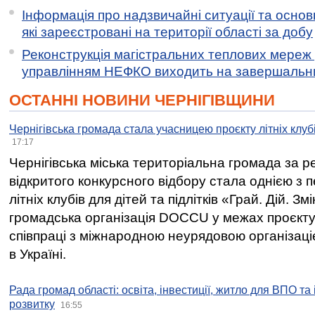
Інформація про надзвичайні ситуації та основн
які зареєстровані на території області за добу
Реконструкція магістральних теплових мереж у
управлінням НЕФКО виходить на завершальн
ОСТАННІ НОВИНИ ЧЕРНІГІВЩИНИ
Чернігівська громада стала учасницею проєкту літніх клуб
17:17
Чернігівська міська територіальна громада за 
відкритого конкурсного відбору стала однією з
літніх клубів для дітей та підлітків «Грай. Дій. З
громадська організація DOCCU у межах проєкту 
співпраці з міжнародною неурядовою організаціє
в Україні.
Рада громад області: освіта, інвестиції, житло для ВПО та
розвитку
16:55