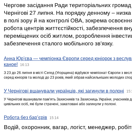
Чергове засідання Ради територіальних громад 
Чернігові 27 липня. На порядку денному – низка
в полі зору й на контролі ОВА, зокрема освоєння
робота центрів життєстійкості, забезпечення вн
переміщених осіб житлом, розроблення інвестиц
забезпечення сталого мобільного зв’язку.
Анна Юр'єва — чемпіонка Європи серед юніорок з веслув
каное!
16:13
З 23 до 26 липня в місті Сегед (Угорщина) відбувся чемпіонат Європи з вес
серед юніорів та молоді до 23 років, який зібрав найсильніших молодих спо
У Чернігові вшанували українців, які загинули в полоні
15:
У Чернігові вшанували пам’ять Захисників та Захисниць України, учасників
цивільних осіб, які були страчені, закатовані або загинули у полоні.
Робота без бар’єрів
15:14
Водій, охоронник, вагар, логіст, менеджер, робі