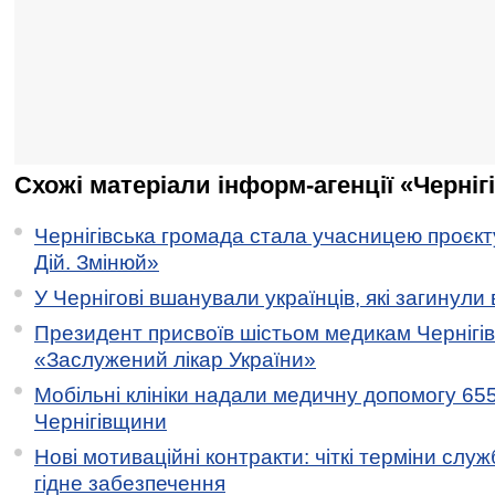
Схожі матеріали інформ-агенції «Черніг
Чернігівська громада стала учасницею проєкту 
Дій. Змінюй»
У Чернігові вшанували українців, які загинули 
Президент присвоїв шістьом медикам Чернігі
«Заслужений лікар України»
Мобільні клініки надали медичну допомогу 65
Чернігівщини
Нові мотиваційні контракти: чіткі терміни служ
гідне забезпечення