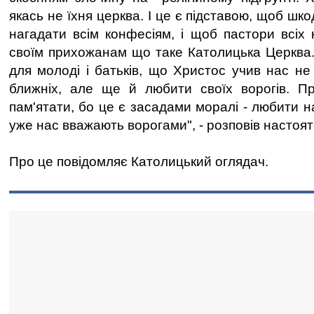
якась не їхня церква. І це є підставою, щоб шк
нагадати всім конфесіям, і щоб пастори всіх 
своїм прихожанам що таке Католицька Церква.
для молоді і батьків, що Христос учив нас не
ближніх, але ще й любити своїх ворогів. П
пам'ятати, бо це є засадами моралі - любити на
уже нас вважають ворогами", - розповів настоят
Про це повідомляє Католицький оглядач.