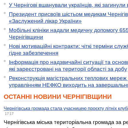
У Чернігові вшанували українців, які загинули 
Президент присвоїв шістьом медикам Чернігі
«Заслужений лікар України»
Мобільні клініки надали медичну допомогу 65
Чернігівщини
Нові мотиваційні контракти: чіткі терміни служ
гідне забезпечення
Інформація про надзвичайні ситуації та основн
які зареєстровані на території області за добу
Реконструкція магістральних теплових мереж у
управлінням НЕФКО виходить на завершальн
ОСТАННІ НОВИНИ ЧЕРНІГІВЩИНИ
Чернігівська громада стала учасницею проєкту літніх клуб
17:17
Чернігівська міська територіальна громада за 