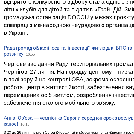
відкритого конкурсного відбору стала однією з
літніх клубів для дітей та підлітків «Грай. Дій. З
громадська організація DOCCU у межах проєкту 
співпраці з міжнародною неурядовою організаціє
в Україні.
Рада громад області: освіта, інвестиції, житло для ВПО та
розвитку
16:55
Чергове засідання Ради територіальних громад 
Чернігові 27 липня. На порядку денному – низка
в полі зору й на контролі ОВА, зокрема освоєння
робота центрів життєстійкості, забезпечення вн
переміщених осіб житлом, розроблення інвестиц
забезпечення сталого мобільного зв’язку.
Анна Юр'єва — чемпіонка Європи серед юніорок з веслув
каное!
16:13
З 23 до 26 липня в місті Сегед (Угорщина) відбувся чемпіонат Європи з вес