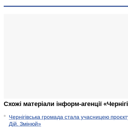
Схожі матеріали інформ-агенції «Черніг
Чернігівська громада стала учасницею проєкту 
Дій. Змінюй»