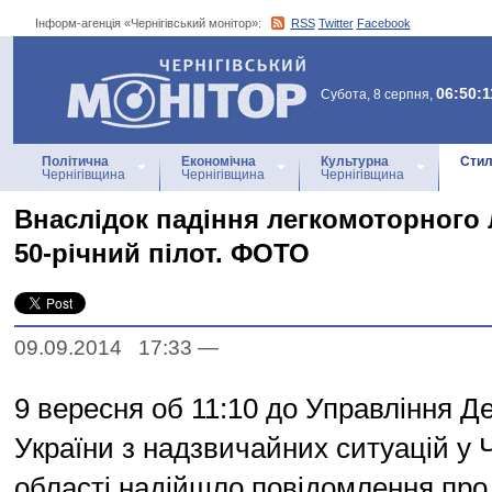
Інформ-агенція «Чернігівський монітор»:
RSS
Twitter
Facebook
Інформ-агенція
«Чернігівський монітор»
06:50:1
Субота, 8 серпня,
Політична
Економічна
Культурна
Стил
Чернігівщина
Чернігівщина
Чернігівщина
Внаслідок падіння легкомоторного 
50-річний пілот. ФОТО
09.09.2014 17:33
—
9 вересня об 11:10 до Управління 
України з надзвичайних ситуацій у Ч
області надійшло повідомлення про