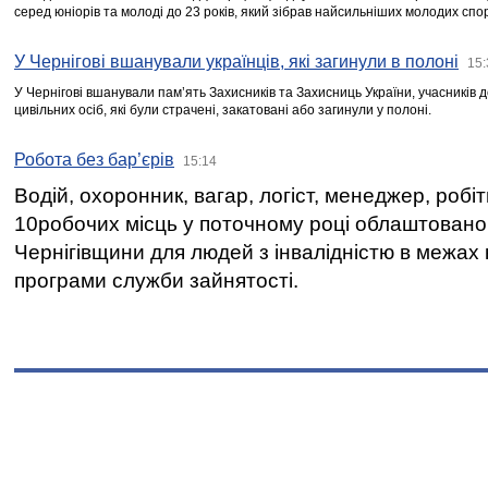
серед юніорів та молоді до 23 років, який зібрав найсильніших молодих спо
У Чернігові вшанували українців, які загинули в полоні
15:
У Чернігові вшанували пам’ять Захисників та Захисниць України, учасників
цивільних осіб, які були страчені, закатовані або загинули у полоні.
Робота без бар’єрів
15:14
Водій, охоронник, вагар, логіст, менеджер, робі
10робочих місць у поточному році облаштован
Чернігівщини для людей з інвалідністю в межах
програми служби зайнятості.