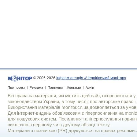
© 2005-2026
Інформ-агенція «Чернігівський монітор»
Про проект
|
Реклама
|
Партнери
|
Контакти
|
Архів
Всі права на матеріали, які містить цей сайт, охороняються у 
законодавством України, в тому числі, про авторське право і 
Використання матерiалiв monitor.cn.ua дозволяється за умов
Для iнтернет-видань обов'язковим є гiперпосилання на monito
для пошукових систем. Посилання та гіперпосилання повинні
виключно в першому чи в другому абзаці тексту.
Матеріали з позначкою (PR) друкуються на правах реклами..