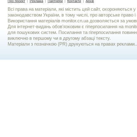
Про проект
|
Реклама
|
Партнери
|
Контакти
|
Архів
Всі права на матеріали, які містить цей сайт, охороняються у 
законодавством України, в тому числі, про авторське право і 
Використання матерiалiв monitor.cn.ua дозволяється за умов
Для iнтернет-видань обов'язковим є гiперпосилання на monito
для пошукових систем. Посилання та гіперпосилання повинні
виключно в першому чи в другому абзаці тексту.
Матеріали з позначкою (PR) друкуються на правах реклами..