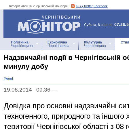
Інформ-агенція «Чернігівський монітор»:
RSS
Twitter
Facebook
Інформ-агенція
«Чернігівський монітор»
07:26:5
Субота, 8 серпня,
Політична
Економічна
Культурна
Стил
Чернігівщина
Чернігівщина
Чернігівщина
Надзвичайні події в Чернігівській о
минулу добу
Tweet
19.08.2014 09:36
—
Довідка про основні надзвичайні сит
техногенного, природного та іншого 
території Чернігівської області з 08 