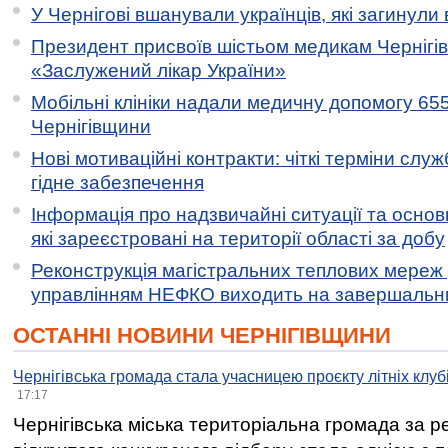
У Чернігові вшанували українців, які загинули 
Президент присвоїв шістьом медикам Чернігі
«Заслужений лікар України»
Мобільні клініки надали медичну допомогу 65
Чернігівщини
Нові мотиваційні контракти: чіткі терміни служ
гідне забезпечення
Інформація про надзвичайні ситуації та основн
які зареєстровані на території області за добу
Реконструкція магістральних теплових мереж у
управлінням НЕФКО виходить на завершальн
ОСТАННІ НОВИНИ ЧЕРНІГІВЩИНИ
Чернігівська громада стала учасницею проєкту літніх клуб
17:17
Чернігівська міська територіальна громада за 