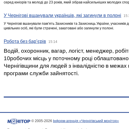
серед юніорів та молоді до 23 років, який зібрав найсильніших молодих спо
У Чернігові вшанували українців, які загинули в полоні
15:
У Чернігові вшанували пам’ять Захисників та Захисниць України, учасників
цивільних осіб, які були страчені, закатовані або загинули у полоні.
Робота без бар’єрів
15:14
Водій, охоронник, вагар, логіст, менеджер, робі
10робочих місць у поточному році облаштован
Чернігівщини для людей з інвалідністю в межах
програми служби зайнятості.
© 2005-2026
Інформ-агенція «Чернігівський монітор»