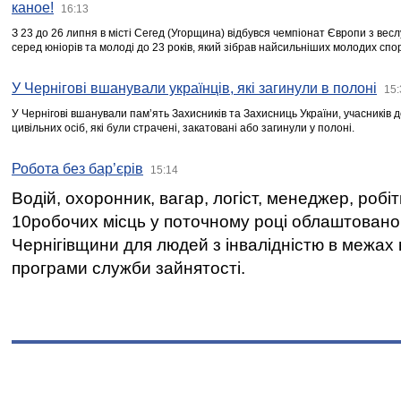
каное!
16:13
З 23 до 26 липня в місті Сегед (Угорщина) відбувся чемпіонат Європи з вес
серед юніорів та молоді до 23 років, який зібрав найсильніших молодих спо
У Чернігові вшанували українців, які загинули в полоні
15:
У Чернігові вшанували пам’ять Захисників та Захисниць України, учасників
цивільних осіб, які були страчені, закатовані або загинули у полоні.
Робота без бар’єрів
15:14
Водій, охоронник, вагар, логіст, менеджер, робі
10робочих місць у поточному році облаштован
Чернігівщини для людей з інвалідністю в межах
програми служби зайнятості.