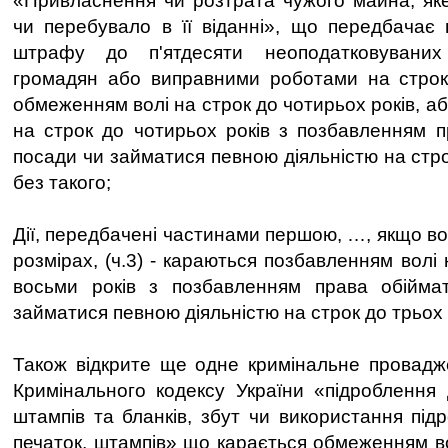
«Привласнення чи розтрата чужого майна, яке
чи перебувало в її віданні», що передбачає 
штрафу до п'ятдесяти неоподатковуваних 
громадян або виправними роботами на строк 
обмеженням волі на строк до чотирьох років, а
на строк до чотирьох років з позбавленням п
посади чи займатися певною діяльністю на стро
без такого;
Дії, передбачені частинами першою, …, якщо во
розмірах, (ч.3) - караються позбавленням волі 
восьми років з позбавленням права обійма
займатися певною діяльністю на строк до трьох 
Також відкрите ще одне кримінальне провадже
Кримінального кодексу України «підроблення д
штампів та бланків, збут чи використання під
печаток, штампів» що карається обмеженням во