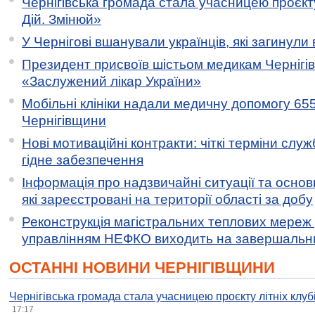
Чернігівська громада стала учасницею проєкту 
Дій. Змінюй»
У Чернігові вшанували українців, які загинули 
Президент присвоїв шістьом медикам Чернігі
«Заслужений лікар України»
Мобільні клініки надали медичну допомогу 65
Чернігівщини
Нові мотиваційні контракти: чіткі терміни служ
гідне забезпечення
Інформація про надзвичайні ситуації та основн
які зареєстровані на території області за добу
Реконструкція магістральних теплових мереж у
управлінням НЕФКО виходить на завершальн
ОСТАННІ НОВИНИ ЧЕРНІГІВЩИНИ
Чернігівська громада стала учасницею проєкту літніх клуб
17:17