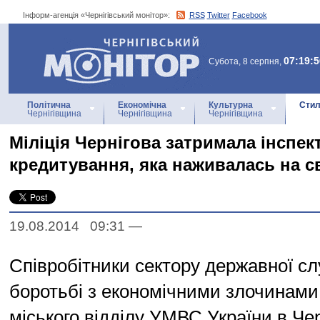
Інформ-агенція «Чернігівський монітор»:
RSS
Twitter
Facebook
Інформ-агенція
«Чернігівський монітор»
07:19:5
Субота, 8 серпня,
Політична
Економічна
Культурна
Стил
Чернігівщина
Чернігівщина
Чернігівщина
Міліція Чернігова затримала інспек
кредитування, яка наживалась на св
19.08.2014 09:31
—
Співробітники сектору державної с
боротьбі з економічними злочинами 
міського відділу УМВС України в Чер