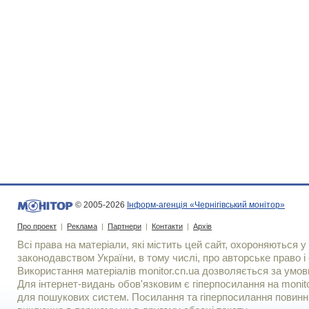
© 2005-2026
Інформ-агенція «Чернігівський монітор»
Про проект
|
Реклама
|
Партнери
|
Контакти
|
Архів
Всі права на матеріали, які містить цей сайт, охороняються у 
законодавством України, в тому числі, про авторське право і 
Використання матерiалiв monitor.cn.ua дозволяється за умов
Для iнтернет-видань обов'язковим є гiперпосилання на monito
для пошукових систем. Посилання та гіперпосилання повинні