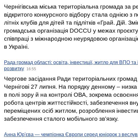
Чернігівська міська територіальна громада за 
відкритого конкурсного відбору стала однією з
літніх клубів для дітей та підлітків «Грай. Дій. З
громадська організація DOCCU у межах проєкту 
співпраці з міжнародною неурядовою організаціє
в Україні.
Рада громад області: освіта, інвестиції, житло для ВПО та
розвитку
16:55
Чергове засідання Ради територіальних громад 
Чернігові 27 липня. На порядку денному – низка
в полі зору й на контролі ОВА, зокрема освоєння
робота центрів життєстійкості, забезпечення вн
переміщених осіб житлом, розроблення інвестиц
забезпечення сталого мобільного зв’язку.
Анна Юр'єва — чемпіонка Європи серед юніорок з веслув