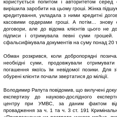
користується попитом і авторитетом серед с
вирішила заробити на цьому гроші. Жінка підшук
кредитування, укладала з ними кредитні дого
касовими ордерами гроші. А потім… знову с
договори, але до відома клієнтів цього не д
підписи і отримувала певні суми грошей.
сфальсифікувала документів на суму понад 20 т
Обман розкрився, коли добропорядні позича
необхідні суми, продовжували отримувати
погашення якоїсь їм невідомої позики. Для з
обурені клієнти почали звертатися до міліції.
Володимир Рапута повідомив, що вилучені доку
експертизу до науково-дослідного експертно
центру при УМВС, за даним фактом відк
провадження за ч. 1 та ч. 3 ст. 191 Криміналь