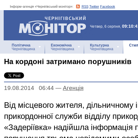
Інформ-агенція «Чернігівський монітор»:
RSS
Twitter
Facebook
Інформ-агенція
«Чернігівський монітор»
09:10:4
Четвер, 6 серпня,
Політична
Економічна
Культурна
Стил
Чернігівщина
Чернігівщина
Чернігівщина
На кордоні затримано порушників
19.08.2014 06:44
—
Агенцiя
Від місцевого жителя, дільничному 
прикордонної служби відділу прико
«Задеріївка» надійшла інформація