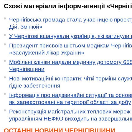
Схожі матеріали інформ-агенції «Черніг
Чернігівська громада стала учасницею проєкту 
Дій. Змінюй»
У Чернігові вшанували українців, які загинули 
Президент присвоїв шістьом медикам Чернігі
«Заслужений лікар України»
Мобільні клініки надали медичну допомогу 65
Чернігівщини
Нові мотиваційні контракти: чіткі терміни служ
гідне забезпечення
Інформація про надзвичайні ситуації та основн
які зареєстровані на території області за добу
Реконструкція магістральних теплових мереж у
управлінням НЕФКО виходить на завершальн
ОСТАННІ НОВИНИ ЧЕРНІГІВЩИНИ