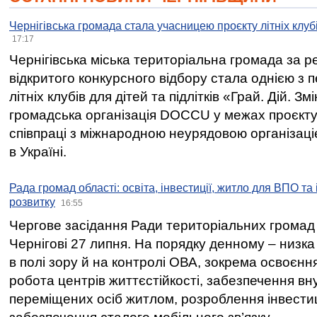
Чернігівська громада стала учасницею проєкту літніх клуб
17:17
Чернігівська міська територіальна громада за 
відкритого конкурсного відбору стала однією з
літніх клубів для дітей та підлітків «Грай. Дій. З
громадська організація DOCCU у межах проєкту 
співпраці з міжнародною неурядовою організаціє
в Україні.
Рада громад області: освіта, інвестиції, житло для ВПО та
розвитку
16:55
Чергове засідання Ради територіальних громад 
Чернігові 27 липня. На порядку денному – низка
в полі зору й на контролі ОВА, зокрема освоєння
робота центрів життєстійкості, забезпечення вн
переміщених осіб житлом, розроблення інвестиц