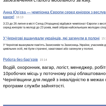
забезпечення сталого мобільного зв’язку.
Анна Юр'єва — чемпіонка Європи серед юніорок з веслув
каное!
16:13
З 23 до 26 липня в місті Сегед (Угорщина) відбувся чемпіонат Європи з вес
серед юніорів та молоді до 23 років, який зібрав найсильніших молодих спо
У Чернігові вшанували українців, які загинули в полоні
15:
У Чернігові вшанували пам’ять Захисників та Захисниць України, учасників
цивільних осіб, які були страчені, закатовані або загинули у полоні.
Робота без бар’єрів
15:14
Водій, охоронник, вагар, логіст, менеджер, робі
10робочих місць у поточному році облаштован
Чернігівщини для людей з інвалідністю в межах
програми служби зайнятості.