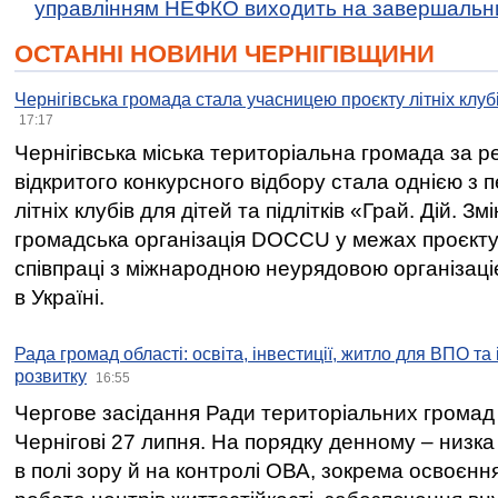
управлінням НЕФКО виходить на завершальн
ОСТАННІ НОВИНИ ЧЕРНІГІВЩИНИ
Чернігівська громада стала учасницею проєкту літніх клуб
17:17
Чернігівська міська територіальна громада за 
відкритого конкурсного відбору стала однією з
літніх клубів для дітей та підлітків «Грай. Дій. З
громадська організація DOCCU у межах проєкту 
співпраці з міжнародною неурядовою організаціє
в Україні.
Рада громад області: освіта, інвестиції, житло для ВПО та
розвитку
16:55
Чергове засідання Ради територіальних громад 
Чернігові 27 липня. На порядку денному – низка
в полі зору й на контролі ОВА, зокрема освоєння