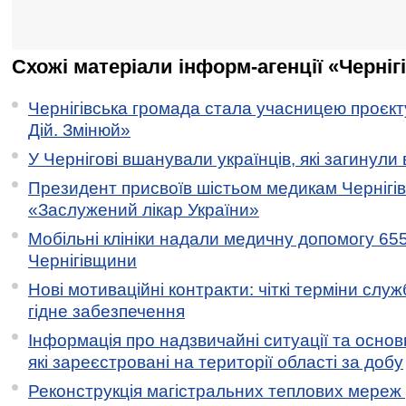
Схожі матеріали інформ-агенції «Черніг
Чернігівська громада стала учасницею проєкту 
Дій. Змінюй»
У Чернігові вшанували українців, які загинули 
Президент присвоїв шістьом медикам Чернігі
«Заслужений лікар України»
Мобільні клініки надали медичну допомогу 65
Чернігівщини
Нові мотиваційні контракти: чіткі терміни служ
гідне забезпечення
Інформація про надзвичайні ситуації та основн
які зареєстровані на території області за добу
Реконструкція магістральних теплових мереж у