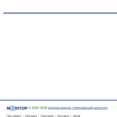
© 2005-2026
Інформ-агенція «Чернігівський монітор»
Про проект
|
Реклама
|
Партнери
|
Контакти
|
Архів