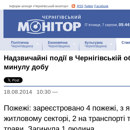
Інформ-агенція «Чернігівський монітор»:
RSS
Twitter
Facebook
Інформ-агенція
«Чернігівський монітор»
05:44
П`ятниця, 7 серпня,
Політична
Економічна
Культурна
Стил
Чернігівщина
Чернігівщина
Чернігівщина
Надзвичайні події в Чернігівській о
минулу добу
18.08.2014 10:30
—
Пожежі: зареєстровано 4 пожежі, з я
житловому секторі, 2 на транспорті т
трави. Загинула 1 людина.