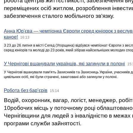
робота центрів життєстійкості, забезпечення вн
переміщених осіб житлом, розроблення інвестиц
забезпечення сталого мобільного зв’язку.
Анна Юр'єва — чемпіонка Європи серед юніорок з веслув
каное!
16:13
З 23 до 26 липня в місті Сегед (Угорщина) відбувся чемпіонат Європи з вес
серед юніорів та молоді до 23 років, який зібрав найсильніших молодих спо
У Чернігові вшанували українців, які загинули в полоні
15:
У Чернігові вшанували пам’ять Захисників та Захисниць України, учасників
цивільних осіб, які були страчені, закатовані або загинули у полоні.
Робота без бар’єрів
15:14
Водій, охоронник, вагар, логіст, менеджер, робі
10робочих місць у поточному році облаштован
Чернігівщини для людей з інвалідністю в межах
програми служби зайнятості.