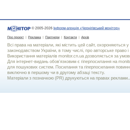
© 2005-2026
Інформ-агенція «Чернігівський монітор»
Про проект
|
Реклама
|
Партнери
|
Контакти
|
Архів
Всі права на матеріали, які містить цей сайт, охороняються у 
законодавством України, в тому числі, про авторське право і 
Використання матерiалiв monitor.cn.ua дозволяється за умов
Для iнтернет-видань обов'язковим є гiперпосилання на monito
для пошукових систем. Посилання та гіперпосилання повинні
виключно в першому чи в другому абзаці тексту.
Матеріали з позначкою (PR) друкуються на правах реклами..