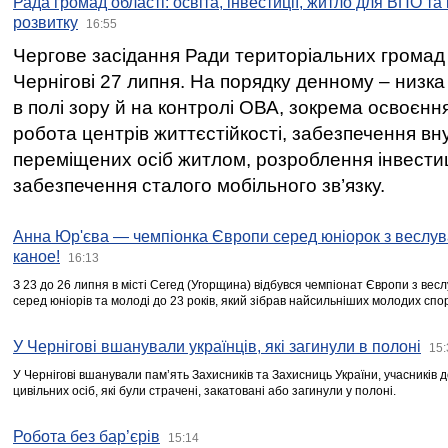
Рада громад області: освіта, інвестиції, житло для ВПО та
розвитку
16:55
Чергове засідання Ради територіальних громад 
Чернігові 27 липня. На порядку денному – низка
в полі зору й на контролі ОВА, зокрема освоєння
робота центрів життєстійкості, забезпечення вн
переміщених осіб житлом, розроблення інвестиц
забезпечення сталого мобільного зв’язку.
Анна Юр'єва — чемпіонка Європи серед юніорок з веслув
каное!
16:13
З 23 до 26 липня в місті Сегед (Угорщина) відбувся чемпіонат Європи з вес
серед юніорів та молоді до 23 років, який зібрав найсильніших молодих спо
У Чернігові вшанували українців, які загинули в полоні
15:
У Чернігові вшанували пам’ять Захисників та Захисниць України, учасників
цивільних осіб, які були страчені, закатовані або загинули у полоні.
Робота без бар’єрів
15:14