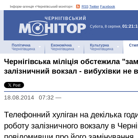
Інформ-агенція «Чернігівський монітор»:
RSS
Twitter
Facebook
Інформ-агенція
«Чернігівський монітор»
01:21:1
Субота, 8 серпня,
Політична
Економічна
Культурна
Стил
Чернігівщина
Чернігівщина
Чернігівщина
Чернігівська міліція обстежила "за
залізничний вокзал - вибухівки не
18.08.2014 07:32
—
Телефонний хуліган на декілька год
роботу залізничного вокзалу в Черніг
повідомивши про його замінування.