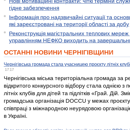
Нові мотиваційні контракти: чіткі терміни служ
гідне забезпечення
Інформація про надзвичайні ситуації та основн
які зареєстровані на території області за добу
Реконструкція магістральних теплових мереж у
управлінням НЕФКО виходить на завершальн
ОСТАННІ НОВИНИ ЧЕРНІГІВЩИНИ
Чернігівська громада стала учасницею проєкту літніх клуб
17:17
Чернігівська міська територіальна громада за 
відкритого конкурсного відбору стала однією з
літніх клубів для дітей та підлітків «Грай. Дій. З
громадська організація DOCCU у межах проєкту 
співпраці з міжнародною неурядовою організаціє
в Україні.