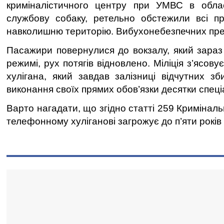
криміналістичного центру при УМВС в облас
службову собаку, ретельно обстежили всі пр
навколишню територію. Вибухонебезпечних пре
Пасажири повернулися до вокзалу, який зара
режимі, рух потягів відновлено. Міліція з’ясов
хулігана, який завдав залізниці відчутних зби
виконання своїх прямих обов’язки десятки спеціа
Варто нагадати, що згідно статті 259 Криміналь
телефонному хуліганові загрожує до п’яти років