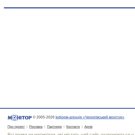
© 2005-2026
Інформ-агенція «Чернігівський монітор»
Про проект
|
Реклама
|
Партнери
|
Контакти
|
Архів
Всі права на матеріали, які містить цей сайт, охороняються у 