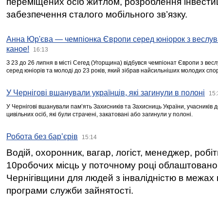
переміщених осіб житлом, розроблення інвестиц
забезпечення сталого мобільного зв’язку.
Анна Юр'єва — чемпіонка Європи серед юніорок з веслув
каное!
16:13
З 23 до 26 липня в місті Сегед (Угорщина) відбувся чемпіонат Європи з вес
серед юніорів та молоді до 23 років, який зібрав найсильніших молодих спо
У Чернігові вшанували українців, які загинули в полоні
15:
У Чернігові вшанували пам’ять Захисників та Захисниць України, учасників
цивільних осіб, які були страчені, закатовані або загинули у полоні.
Робота без бар’єрів
15:14
Водій, охоронник, вагар, логіст, менеджер, робі
10робочих місць у поточному році облаштован
Чернігівщини для людей з інвалідністю в межах
програми служби зайнятості.