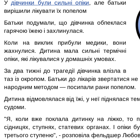
У
дівчинки були сильні опіки
, але батьки
вирішили лікувати їх попелом
Батьки подумали, що дівчинка обпеклася
гарячою їжею і захлинулася.
Коли на виклик прибули медики, вони
жахнулися. Дитина мала сильні термічні
опіки, які лікувалися у домашніх умовах.
За два тижні до трагедії дівчинка влізла в
таз із окропом. Батьки до лікарів звертатися н
народним методом — посипали рани попелом.
Дитина відмовлялася від їжі, у неї піднялася т
судоми.
"Я, коли вже поклала дитинку на ліжко, то 
сідницях, ступнях, статевих органах. І опіки 
третього ступеню", - розповіла фельдшер Любов