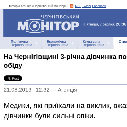
Інформ-агенція «Чернігівський монітор»:
RSS
Twitter
Facebook
Інформ-агенція
«Чернігівський монітор»
20:36
П`ятниця, 7 серпня,
Політична
Економічна
Культурна
Стил
Чернігівщина
Чернігівщина
Чернігівщина
На Чернігівщині 3-річна дівчинка п
обіду
21.08.2013 12:32
—
Агенцiя
Медики, які приїхали на виклик, вжа
дівчинки були сильні опіки.