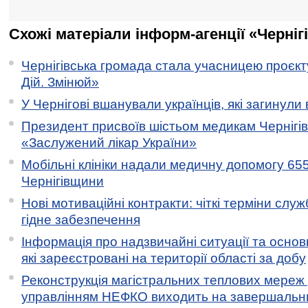
Схожі матеріали інформ-агенції «Черніг
Чернігівська громада стала учасницею проєкту 
Дій. Змінюй»
У Чернігові вшанували українців, які загинули 
Президент присвоїв шістьом медикам Чернігі
«Заслужений лікар України»
Мобільні клініки надали медичну допомогу 65
Чернігівщини
Нові мотиваційні контракти: чіткі терміни служ
гідне забезпечення
Інформація про надзвичайні ситуації та основн
які зареєстровані на території області за добу
Реконструкція магістральних теплових мереж у
управлінням НЕФКО виходить на завершальн