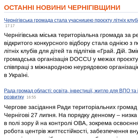
ОСТАННІ НОВИНИ ЧЕРНІГІВЩИНИ
Чернігівська громада стала учасницею проєкту літніх клуб
17:17
Чернігівська міська територіальна громада за 
відкритого конкурсного відбору стала однією з
літніх клубів для дітей та підлітків «Грай. Дій. З
громадська організація DOCCU у межах проєкту 
співпраці з міжнародною неурядовою організаціє
в Україні.
Рада громад області: освіта, інвестиції, житло для ВПО та
розвитку
16:55
Чергове засідання Ради територіальних громад 
Чернігові 27 липня. На порядку денному – низка
в полі зору й на контролі ОВА, зокрема освоєння
робота центрів життєстійкості, забезпечення вн