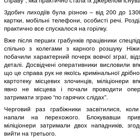
справу”, яка практично стала їх джерелом існув
Здобич лиходіїв була різною – від 200 до 1300
картки, мобільні телефони, особисті речі. Розд
практично все спускалося на горілку.
Вже після перших грабунків працівники спецпі
спільно з колегами з карного розшуку Ніжин
побачили характерний почерк вовчої зграї, ві
деталі. Досвідчені оперативники висловили в
що це справа рук не якоїсь кримінальної дріб
картотеку місцевих злочинців, міліціонери в
явно не місцева і почали проводити опер
затримати зграю “по гарячих слідах”.
Черговий раз грабіжники засвітилися, коли
напали на перехожого. Блокувавши приво
міліціонери затримали двох нападників, зго
вийти на третього.