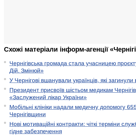
Схожі матеріали інформ-агенції «Черніг
Чернігівська громада стала учасницею проєкту 
Дій. Змінюй»
У Чернігові вшанували українців, які загинули 
Президент присвоїв шістьом медикам Чернігі
«Заслужений лікар України»
Мобільні клініки надали медичну допомогу 65
Чернігівщини
Нові мотиваційні контракти: чіткі терміни служ
гідне забезпечення