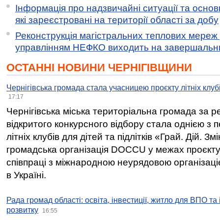
Інформація про надзвичайні ситуації та основн
які зареєстровані на території області за добу
Реконструкція магістральних теплових мереж у
управлінням НЕФКО виходить на завершальн
ОСТАННІ НОВИНИ ЧЕРНІГІВЩИНИ
Чернігівська громада стала учасницею проєкту літніх клуб
17:17
Чернігівська міська територіальна громада за 
відкритого конкурсного відбору стала однією з
літніх клубів для дітей та підлітків «Грай. Дій. З
громадська організація DOCCU у межах проєкту 
співпраці з міжнародною неурядовою організаціє
в Україні.
Рада громад області: освіта, інвестиції, житло для ВПО та
розвитку
16:55