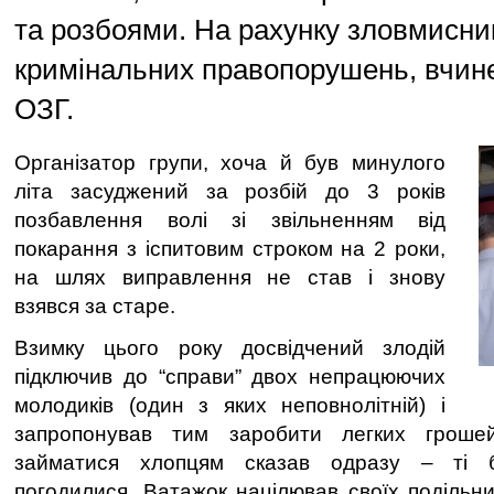
та розбоями. На рахунку зловмисник
кримінальних правопорушень, вчине
ОЗГ.
Організатор групи, хоча й був минулого
літа засуджений за розбій до 3 років
позбавлення волі зі звільненням від
покарання з іспитовим строком на 2 роки,
на шлях виправлення не став і знову
взявся за старе.
Взимку цього року досвідчений злодій
підключив до “справи” двох непрацюючих
молодиків (один з яких неповнолітній) і
запропонував тим заробити легких гроше
займатися хлопцям сказав одразу – ті 
погодилися. Ватажок націлював своїх подільни