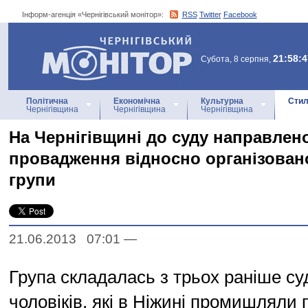
Інформ-агенція «Чернігівський монітор»:
RSS
Twitter
Facebook
Інформ-агенція
«Чернігівський монітор»
21:58:4
Субота, 8 серпня,
Політична
Економічна
Культурна
Стил
Чернігівщина
Чернігівщина
Чернігівщина
На Чернігівщині до суду направлен
провадження відносно організован
групи
21.06.2013 07:01
—
Група складалась з трьох раніше с
чоловіків, які в Ніжині промишляли