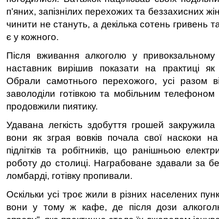
п’яних, запізнілих перехожих та беззахисних жін
чинити не стануть, а декілька сотень гривень 
є у кожного.
Після вживання алкоголю у привокзальному
наставник вирішив показати на практиці як 
Обрали самотнього перехожого, усі разом в
заволоділи готівкою та мобільним телефоном 
продовжили пиятику.
Удавана легкість здобуття грошей закружила
вони як зграя вовків почала свої наскоки на
підлітків та робітників, що ранішньою елект
роботу до столиці. Награбоване здавали за бе
ломбарді, готівку пропивали.
Оскільки усі троє жили в різних населених пунк
вони у тому ж кафе, де після дози алкогол