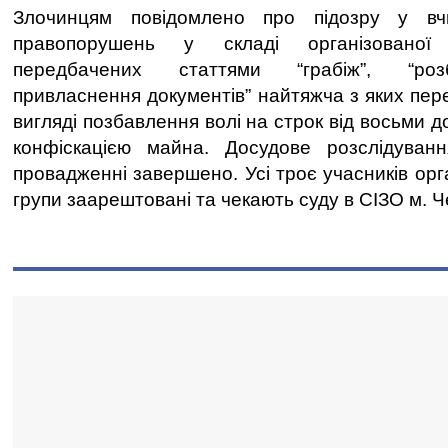
Злочинцям повідомлено про підозру у вчи
правопорушень у складі організованої 
передбачених статтями “грабіж”, “розб
привласнення документів” найтяжча з яких пер
вигляді позбавлення волі на строк від восьми до
конфіскацією майна. Досудове розслідуван
провадженні завершено. Усі троє учасників орг
групи заарештовані та чекають суду в СІЗО м. Ч