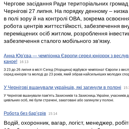
Чергове засідання Ради територіальних громад 
Чернігові 27 липня. На порядку денному – низка
в полі зору й на контролі ОВА, зокрема освоєння
робота центрів життєстійкості, забезпечення вн
переміщених осіб житлом, розроблення інвестиц
забезпечення сталого мобільного зв’язку.
Анна Юр'єва — чемпіонка Європи серед юніорок з веслув
каное!
16:13
З 23 до 26 липня в місті Сегед (Угорщина) відбувся чемпіонат Європи з вес
серед юніорів та молоді до 23 років, який зібрав найсильніших молодих спо
У Чернігові вшанували українців, які загинули в полоні
15:
У Чернігові вшанували пам’ять Захисників та Захисниць України, учасників
цивільних осіб, які були страчені, закатовані або загинули у полоні.
Робота без бар’єрів
15:14
Водій, охоронник, вагар, логіст, менеджер, робі