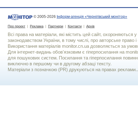
© 2005-2026
Інформ-агенція «Чернігівський монітор»
Про проект
|
Реклама
|
Партнери
|
Контакти
|
Архів
Всі права на матеріали, які містить цей сайт, охороняються у 
законодавством України, в тому числі, про авторське право і 
Використання матерiалiв monitor.cn.ua дозволяється за умов
Для iнтернет-видань обов'язковим є гiперпосилання на monito
для пошукових систем. Посилання та гіперпосилання повинні
виключно в першому чи в другому абзаці тексту.
Матеріали з позначкою (PR) друкуються на правах реклами..