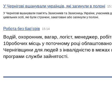
У Чернігові вшанували українців, які загинули в полоні
15:
У Чернігові вшанували пам’ять Захисників та Захисниць України, учасників
цивільних осіб, які були страчені, закатовані або загинули у полоні.
Робота без бар’єрів
15:14
Водій, охоронник, вагар, логіст, менеджер, робі
10робочих місць у поточному році облаштован
Чернігівщини для людей з інвалідністю в межах
програми служби зайнятості.