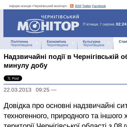
Інформ-агенція «Чернігівський монітор»:
RSS
Twitter
Facebook
Інформ-агенція
«Чернігівський монітор»
02:24
П`ятниця, 7 серпня,
Політична
Економічна
Культурна
Стил
Чернігівщина
Чернігівщина
Чернігівщина
Надзвичайні події в Чернігівській о
минулу добу
22.03.2013 09:25
—
Довідка про основні надзвичайні сит
техногенного, природного та іншого 
території Чернігівської області з 08 