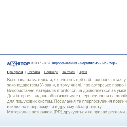
© 2005-2026
Інформ-агенція «Чернігівський монітор»
Про проект
|
Реклама
|
Партнери
|
Контакти
|
Архів
Всі права на матеріали, які містить цей сайт, охороняються у 
законодавством України, в тому числі, про авторське право і 
Використання матерiалiв monitor.cn.ua дозволяється за умов
Для iнтернет-видань обов'язковим є гiперпосилання на monito
для пошукових систем. Посилання та гіперпосилання повинні
виключно в першому чи в другому абзаці тексту.
Матеріали з позначкою (PR) друкуються на правах реклами..