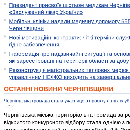
Президент присвоїв шістьом медикам Чернігі
«Заслужений лікар України»
Мобільні клініки надали медичну допомогу 65
Чернігівщини
Нові мотиваційні контракти: чіткі терміни служ
гідне забезпечення
Інформація про надзвичайні ситуації та основн
які зареєстровані на території області за добу
Реконструкція магістральних теплових мереж у
управлінням НЕФКО виходить на завершальн
ОСТАННІ НОВИНИ ЧЕРНІГІВЩИНИ
Чернігівська громада стала учасницею проєкту літніх клуб
17:17
Чернігівська міська територіальна громада за 
відкритого конкурсного відбору стала однією з
літніх клубів для дітей та підлітків «Грай. Дій. З