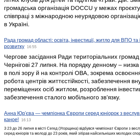
громадська організація DOCCU у межах проєкту 
співпраці з міжнародною неурядовою організаціє
в Україні.
Рада громад області: освіта, інвестиції, житло для ВПО та
розвитку
16:55
Чергове засідання Ради територіальних громад 
Чернігові 27 липня. На порядку денному – низка
в полі зору й на контролі ОВА, зокрема освоєння
робота центрів життєстійкості, забезпечення вн
переміщених осіб житлом, розроблення інвестиц
забезпечення сталого мобільного зв’язку.
Анна Юр'єва — чемпіонка Європи серед юніорок з веслув
каное!
16:13
З 23 до 26 липня в місті Сегед (Угорщина) відбувся чемпіонат Європи з вес
серед юніорів та молоді до 23 років, який зібрав найсильніших молодих спо