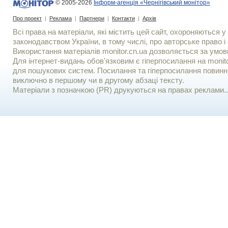
© 2005-2026
Інформ-агенція «Чернігівський монітор»
Про проект
|
Реклама
|
Партнери
|
Контакти
|
Архів
Всі права на матеріали, які містить цей сайт, охороняються у 
законодавством України, в тому числі, про авторське право і 
Використання матерiалiв monitor.cn.ua дозволяється за умов
Для iнтернет-видань обов'язковим є гiперпосилання на monito
для пошукових систем. Посилання та гіперпосилання повинні
виключно в першому чи в другому абзаці тексту.
Матеріали з позначкою (PR) друкуються на правах реклами..