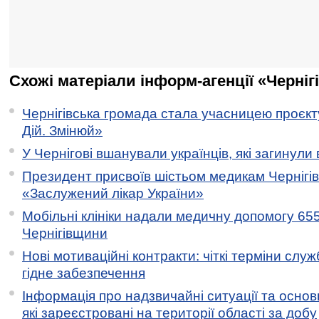
Схожі матеріали інформ-агенції «Черніг
Чернігівська громада стала учасницею проєкту 
Дій. Змінюй»
У Чернігові вшанували українців, які загинули 
Президент присвоїв шістьом медикам Чернігі
«Заслужений лікар України»
Мобільні клініки надали медичну допомогу 65
Чернігівщини
Нові мотиваційні контракти: чіткі терміни служ
гідне забезпечення
Інформація про надзвичайні ситуації та основн
які зареєстровані на території області за добу