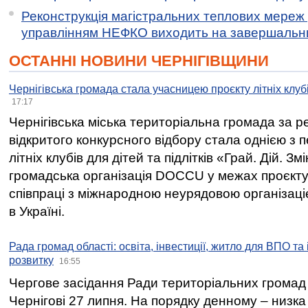
Реконструкція магістральних теплових мереж у
управлінням НЕФКО виходить на завершальн
ОСТАННІ НОВИНИ ЧЕРНІГІВЩИНИ
Чернігівська громада стала учасницею проєкту літніх клуб
17:17
Чернігівська міська територіальна громада за 
відкритого конкурсного відбору стала однією з
літніх клубів для дітей та підлітків «Грай. Дій. З
громадська організація DOCCU у межах проєкту 
співпраці з міжнародною неурядовою організаціє
в Україні.
Рада громад області: освіта, інвестиції, житло для ВПО та
розвитку
16:55
Чергове засідання Ради територіальних громад 
Чернігові 27 липня. На порядку денному – низка