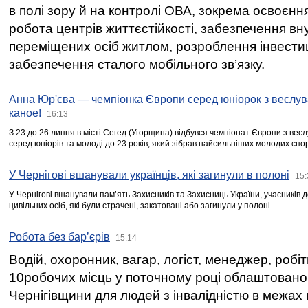
в полі зору й на контролі ОВА, зокрема освоєння
робота центрів життєстійкості, забезпечення вн
переміщених осіб житлом, розроблення інвестиц
забезпечення сталого мобільного зв’язку.
Анна Юр'єва — чемпіонка Європи серед юніорок з веслув
каное!
16:13
З 23 до 26 липня в місті Сегед (Угорщина) відбувся чемпіонат Європи з вес
серед юніорів та молоді до 23 років, який зібрав найсильніших молодих спо
У Чернігові вшанували українців, які загинули в полоні
15:
У Чернігові вшанували пам’ять Захисників та Захисниць України, учасників
цивільних осіб, які були страчені, закатовані або загинули у полоні.
Робота без бар’єрів
15:14
Водій, охоронник, вагар, логіст, менеджер, робі
10робочих місць у поточному році облаштован
Чернігівщини для людей з інвалідністю в межах