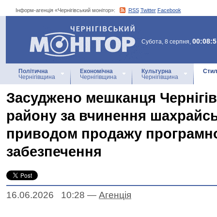
Інформ-агенція «Чернігівський монітор»:
RSS
Twitter
Facebook
Інформ-агенція
«Чернігівський монітор»
00:08:5
Субота, 8 серпня,
Політична
Економічна
Культурна
Стил
Чернігівщина
Чернігівщина
Чернігівщина
Засуджено мешканця Чернігів
району за вчинення шахрайсь
приводом продажу програмн
забезпечення
16.06.2026 10:28
—
Агенцiя