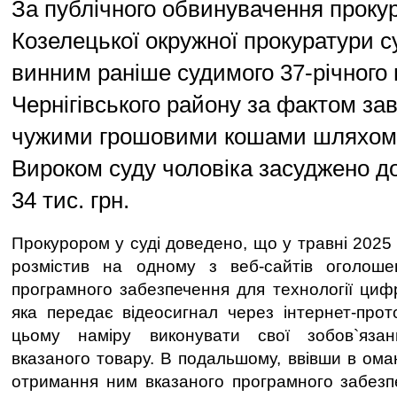
За публічного обвинувачення проку
Козелецької окружної прокуратури 
винним раніше судимого 37-річного
Чернігівського району за фактом за
чужими грошовими кошами шляхом 
Вироком суду чоловіка засуджено д
34 тис. грн.
Прокурором у суді доведено, що у травні 2025
розмістив на одному з веб-сайтів оголош
програмного забезпечення для технології циф
яка передає відеосигнал через інтернет-про
цьому наміру виконувати свої зобов`яз
вказаного товару. В подальшому, ввівши в ома
отримання ним вказаного програмного забезп