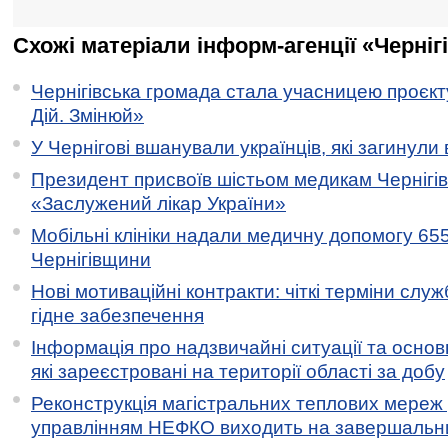
Схожі матеріали інформ-агенції «Черніг
Чернігівська громада стала учасницею проєкту 
Дій. Змінюй»
У Чернігові вшанували українців, які загинули 
Президент присвоїв шістьом медикам Чернігі
«Заслужений лікар України»
Мобільні клініки надали медичну допомогу 65
Чернігівщини
Нові мотиваційні контракти: чіткі терміни служ
гідне забезпечення
Інформація про надзвичайні ситуації та основн
які зареєстровані на території області за добу
Реконструкція магістральних теплових мереж у
управлінням НЕФКО виходить на завершальн