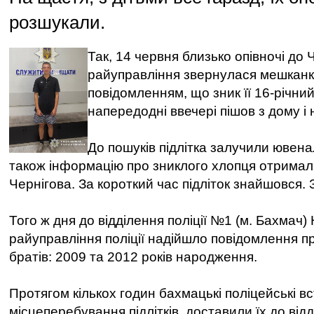
розшукали.
Так, 14 червня близько опівночі до 
райуправління звернулася мешканк
повідомленням, що зник її 16-річни
напередодні ввечері пішов з дому і
До пошуків підлітка залучили ювена
також інформацію про зниклого хлопця отримали
Чернігова. За короткий час підліток знайшовся. 
Того ж дня до відділення поліції №1 (м. Бахмач)
райуправління поліції надійшло повідомлення п
братів: 2009 та 2012 років народження.
Протягом кількох годин бахмацькі поліцейські в
місцеперебування підлітків, доставили їх до відд