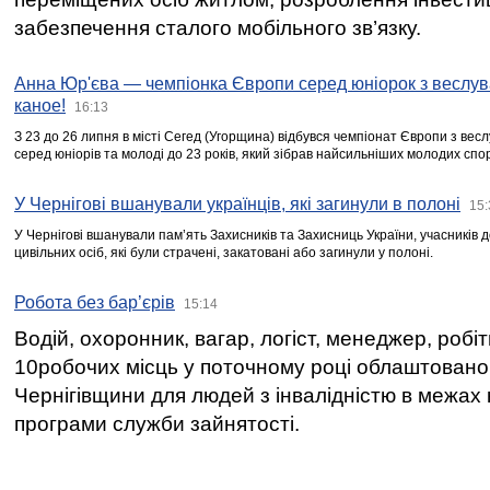
забезпечення сталого мобільного зв’язку.
Анна Юр'єва — чемпіонка Європи серед юніорок з веслув
каное!
16:13
З 23 до 26 липня в місті Сегед (Угорщина) відбувся чемпіонат Європи з вес
серед юніорів та молоді до 23 років, який зібрав найсильніших молодих спо
У Чернігові вшанували українців, які загинули в полоні
15:
У Чернігові вшанували пам’ять Захисників та Захисниць України, учасників
цивільних осіб, які були страчені, закатовані або загинули у полоні.
Робота без бар’єрів
15:14
Водій, охоронник, вагар, логіст, менеджер, робі
10робочих місць у поточному році облаштован
Чернігівщини для людей з інвалідністю в межах
програми служби зайнятості.