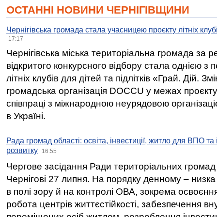
ОСТАННІ НОВИНИ ЧЕРНІГІВЩИНИ
Чернігівська громада стала учасницею проєкту літніх клуб
17:17
Чернігівська міська територіальна громада за 
відкритого конкурсного відбору стала однією з
літніх клубів для дітей та підлітків «Грай. Дій. З
громадська організація DOCCU у межах проєкту 
співпраці з міжнародною неурядовою організаціє
в Україні.
Рада громад області: освіта, інвестиції, житло для ВПО та
розвитку
16:55
Чергове засідання Ради територіальних громад 
Чернігові 27 липня. На порядку денному – низка
в полі зору й на контролі ОВА, зокрема освоєння
робота центрів життєстійкості, забезпечення вн
переміщених осіб житлом, розроблення інвестиц