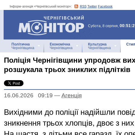
Інформ-агенція «Чернігівський монітор»:
RSS
Twitter
Facebook
Інформ-агенція
«Чернігівський монітор»
00:51:2
Субота, 8 серпня,
Політична
Економічна
Культурна
Стил
Чернігівщина
Чернігівщина
Чернігівщина
Поліція Чернігівщини упродовж ви
розшукала трьох зниклих підлітків
16.06.2026 09:19
—
Агенцiя
Вихідними до поліції надійшли пов
зникнення трьох хлопців, двоє з них
На щастя, з дітьми все гаразд, їх о