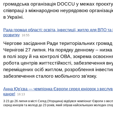
громадська організація DOCCU у межах проєкту 
співпраці з міжнародною неурядовою організаціє
в Україні.
Рада громад області: освіта, інвестиції, житло для ВПО та
розвитку
16:55
Чергове засідання Ради територіальних громад 
Чернігові 27 липня. На порядку денному – низка
в полі зору й на контролі ОВА, зокрема освоєння
робота центрів життєстійкості, забезпечення вн
переміщених осіб житлом, розроблення інвестиц
забезпечення сталого мобільного зв’язку.
Анна Юр'єва — чемпіонка Європи серед юніорок з веслув
каное!
16:13
З 23 до 26 липня в місті Сегед (Угорщина) відбувся чемпіонат Європи з вес
серед юніорів та молоді до 23 років, який зібрав найсильніших молодих спо