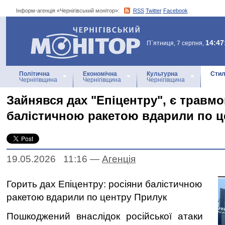
Інформ-агенція «Чернігівський монітор»:
RSS
Twitter
Facebook
Інформ-агенція
«Чернігівський монітор»
14:47
П`ятниця, 7 серпня,
Політична
Економічна
Культурна
Стил
Чернігівщина
Чернігівщина
Чернігівщина
Зайнявся дах "Епіцентру", є травмо
балістичною ракетою вдарили по ц
19.05.2026 11:16
—
Агенцiя
Горить дах Епіцентру: росіяни балістичною
ракетою вдарили по центру Прилук
Пошкоджений внаслідок російської атаки