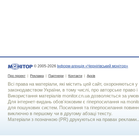
© 2005-2026
Інформ-агенція «Чернігівський монітор»
Про проект
|
Реклама
|
Партнери
|
Контакти
|
Архів
Всі права на матеріали, які містить цей сайт, охороняються у 
законодавством України, в тому числі, про авторське право і 
Використання матерiалiв monitor.cn.ua дозволяється за умов
Для iнтернет-видань обов'язковим є гiперпосилання на monito
для пошукових систем. Посилання та гіперпосилання повинні
виключно в першому чи в другому абзаці тексту.
Матеріали з позначкою (PR) друкуються на правах реклами..