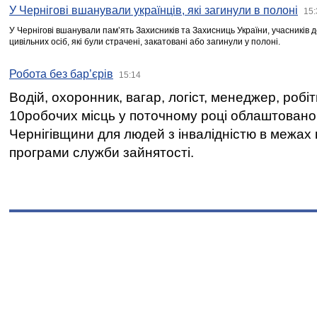
У Чернігові вшанували українців, які загинули в полоні
15:
У Чернігові вшанували пам’ять Захисників та Захисниць України, учасників
цивільних осіб, які були страчені, закатовані або загинули у полоні.
Робота без бар’єрів
15:14
Водій, охоронник, вагар, логіст, менеджер, робі
10робочих місць у поточному році облаштован
Чернігівщини для людей з інвалідністю в межах
програми служби зайнятості.