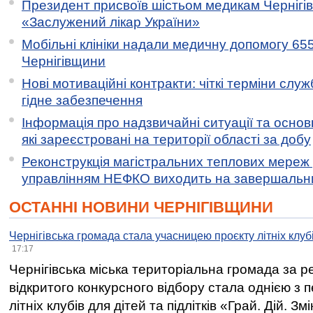
Президент присвоїв шістьом медикам Чернігі
«Заслужений лікар України»
Мобільні клініки надали медичну допомогу 65
Чернігівщини
Нові мотиваційні контракти: чіткі терміни служ
гідне забезпечення
Інформація про надзвичайні ситуації та основн
які зареєстровані на території області за добу
Реконструкція магістральних теплових мереж у
управлінням НЕФКО виходить на завершальн
ОСТАННІ НОВИНИ ЧЕРНІГІВЩИНИ
Чернігівська громада стала учасницею проєкту літніх клуб
17:17
Чернігівська міська територіальна громада за 
відкритого конкурсного відбору стала однією з
літніх клубів для дітей та підлітків «Грай. Дій. З