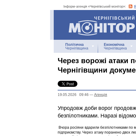
Інформ-агенція «Чернігівський монітор»:
Інформ-агенція
«Чернігівський монітор»
Політична
Економічна
Чернігівщина
Чернігівщина
Через ворожі атаки п
Чернігівщини докуме
19.05.2026 09:46
—
Агенцiя
Упродовж доби ворог продовжу
безпілотниками. Наразі відом
Вчора росіяни вдарили безпілотниками по м
підприємству. Через атаку поранено двох л