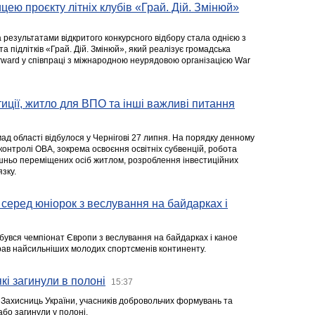
цею проєкту літніх клубів «Грай. Дій. Змінюй»
а результатами відкритого конкурсного відбору стала однією з
та підлітків «Грай. Дій. Змінюй», який реалізує громадська
rward у співпраці з міжнародною неурядовою організацією War
стиції, житло для ВПО та інші важливі питання
ад області відбулося у Чернігові 27 липня. На порядку денному
 контролі ОВА, зокрема освоєння освітніх субвенцій, робота
ішньо переміщених осіб житлом, розроблення інвестиційних
зку.
серед юніорок з веслування на байдарках і
ідбувся чемпіонат Європи з веслування на байдарках і каное
ібрав найсильніших молодих спортсменів континенту.
кі загинули в полоні
15:37
а Захисниць України, учасників добровольчих формувань та
 або загинули у полоні.