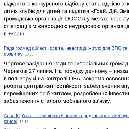
відкритого конкурсного відбору стала однією з
літніх клубів для дітей та підлітків «Грай. Дій. З
громадська організація DOCCU у межах проєкту 
співпраці з міжнародною неурядовою організаціє
в Україні.
Рада громад області: освіта, інвестиції, житло для ВПО та
розвитку
16:55
Чергове засідання Ради територіальних громад 
Чернігові 27 липня. На порядку денному – низка
в полі зору й на контролі ОВА, зокрема освоєння
робота центрів життєстійкості, забезпечення вн
переміщених осіб житлом, розроблення інвестиц
забезпечення сталого мобільного зв’язку.
Анна Юр'єва — чемпіонка Європи серед юніорок з веслув
каное!
16:13