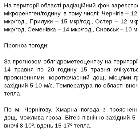
На території області радіаційний фон зареєст
мікрорентген/годину, в тому числі: Чернігів – 12
мкр/год., Прилуки – 15 мкр/год., Остер – 12 мк
мкр/год, Семенівка – 14 мкр/год., Сновськ – 10 м
Прогноз погоди:
За прогнозом облгідрометеоцентру на території
14 травня по 20 годину 15 травня очікуєть
проясненнями, короткочасний дощ, місцями гро
західний 5-10 м/с. Температура по області вноч
тепла.
По м. Чернігову. Хмарна погода з проясненн
дощ, можлива гроза. Вітер північно-західний 5
вночі 8-10º, вдень 15-17º тепла.