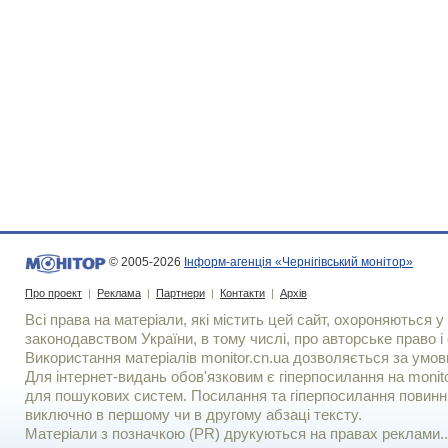
© 2005-2026
Інформ-агенція «Чернігівський монітор»
Про проект
|
Реклама
|
Партнери
|
Контакти
|
Архів
Всі права на матеріали, які містить цей сайт, охороняються у 
законодавством України, в тому числі, про авторське право і 
Використання матерiалiв monitor.cn.ua дозволяється за умов
Для iнтернет-видань обов'язковим є гiперпосилання на monito
для пошукових систем. Посилання та гіперпосилання повинні
виключно в першому чи в другому абзаці тексту.
Матеріали з позначкою (PR) друкуються на правах реклами..