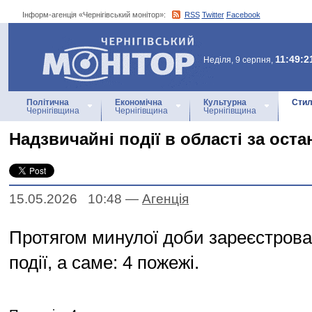
Інформ-агенція «Чернігівський монітор»:
RSS
Twitter
Facebook
Інформ-агенція
«Чернігівський монітор»
11:49:2
Неділя, 9 серпня,
Політична
Економічна
Культурна
Стил
Чернігівщина
Чернігівщина
Чернігівщина
Надзвичайні події в області за ост
15.05.2026 10:48
—
Агенцiя
Протягом минулої доби зареєстрова
події, а саме: 4 пожежі.