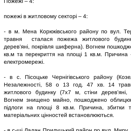
Пожежі – 4:
пожежі в житловому секторі – 4:
- в м. Мена Корюківського району по вул. Те
травня сталася пожежа житлового будинк
дерев’яні, покрівля шиферна). Вогнем пошкодж
кв.м та перекриття на площі 1 кв.м. Причина 
електромережі.
- в с. Пісоцьке Чернігівського району (Коз
Незалежності, 58 о 13 год. 47 хв. 14 тра
житлового будинку (7х7 м, стіни дерев’яні,
Вогнем знищено майно, пошкоджено облицюва
підлоги на площі 8 кв.м. Причина, збитки 
матеріальних цінностей встановлюються.
- в с-щі Ладан Прилуцький район по вул. Миру, 7