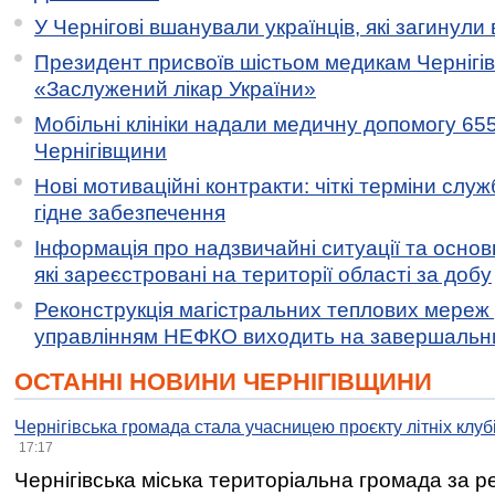
У Чернігові вшанували українців, які загинули 
Президент присвоїв шістьом медикам Чернігі
«Заслужений лікар України»
Мобільні клініки надали медичну допомогу 65
Чернігівщини
Нові мотиваційні контракти: чіткі терміни служ
гідне забезпечення
Інформація про надзвичайні ситуації та основн
які зареєстровані на території області за добу
Реконструкція магістральних теплових мереж у
управлінням НЕФКО виходить на завершальн
ОСТАННІ НОВИНИ ЧЕРНІГІВЩИНИ
Чернігівська громада стала учасницею проєкту літніх клуб
17:17
Чернігівська міська територіальна громада за 