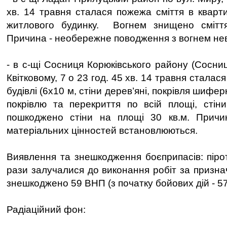
хв. 14 травня сталася пожежа сміття в кварти
житлового будинку. Вогнем знищено смітт
Причина - необережне поводження з вогнем не
- в с-щі Сосниця Корюківського району (Сосниц
Квітковому, 7 о 23 год. 45 хв. 14 травня стала
будівлі (6х10 м, стіни дерев’яні, покрівля шиф
покрівлю та перекриття по всій площі, стін
пошкоджено стіни на площі 30 кв.м. Причи
матеріальних цінностей встановлюються.
Виявлення та знешкодження боєприпасів: пірот
рази залучалися до виконання робіт за призна
знешкоджено 59 ВНП (з початку бойових дій - 5
Радіаційний фон: