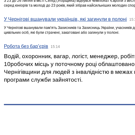
З 23 до 26 липня в місті Сегед (Угорщина) відбувся чемпіонат Європи з вес
серед юніорів та молоді до 23 років, який зібрав найсильніших молодих спо
У Чернігові вшанували українців, які загинули в полоні
15:
У Чернігові вшанували пам’ять Захисників та Захисниць України, учасників
цивільних осіб, які були страчені, закатовані або загинули у полоні.
Робота без бар’єрів
15:14
Водій, охоронник, вагар, логіст, менеджер, робі
10робочих місць у поточному році облаштован
Чернігівщини для людей з інвалідністю в межах
програми служби зайнятості.